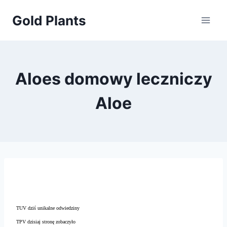
Przejdź
Gold Plants
do
treści
Aloes domowy leczniczy
Aloe
TUV dziś unikalne odwiedziny
TPV dzisiaj stronę zobaczyło