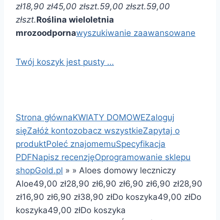
zł
18,90 zł
45,00 zł
szt.
59,00 zł
szt.
59,00
zł
szt.
Roślina wieloletnia
mrozoodporna
wyszukiwanie zaawansowane
Twój koszyk jest pusty …
Strona główna
KWIATY DOMOWE
Zaloguj
się
Załóż konto
zobacz wszystkie
Zapytaj o
produkt
Poleć znajomemu
Specyfikacja
PDF
Napisz recenzję
Oprogramowanie sklepu
shopGold.pl
»
»
Aloes domowy leczniczy
Aloe
49,00 zł
28,90 zł
6,90 zł
6,90 zł
6,90 zł
28,90
zł
16,90 zł
6,90 zł
38,90 zł
Do koszyka
49,00 zł
Do
koszyka
49,00 zł
Do koszyka