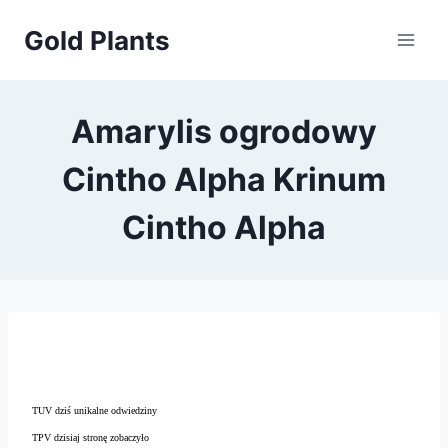
Przejdź
Gold Plants
do
treści
Amarylis ogrodowy
Cintho Alpha Krinum
Cintho Alpha
TUV dziś unikalne odwiedziny
TPV dzisiaj stronę zobaczyło