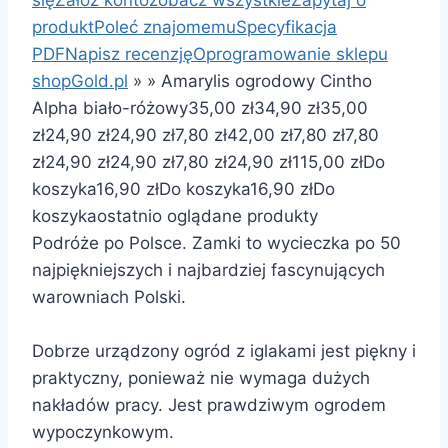
produkt
Poleć znajomemu
Specyfikacja
PDF
Napisz recenzję
Oprogramowanie sklepu
shopGold.pl
»
»
Amarylis ogrodowy Cintho
Alpha biało-różowy
35,00 zł
34,90 zł
35,00
zł
24,90 zł
24,90 zł
7,80 zł
42,00 zł
7,80 zł
7,80
zł
24,90 zł
24,90 zł
7,80 zł
24,90 zł
115,00 zł
Do
koszyka
16,90 zł
Do koszyka
16,90 zł
Do
koszyka
ostatnio oglądane produkty
Podróże po Polsce. Zamki to wycieczka po 50
najpiękniejszych i najbardziej fascynujących
warowniach Polski.
Dobrze urządzony ogród z iglakami jest piękny i
praktyczny, ponieważ nie wymaga dużych
nakładów pracy. Jest prawdziwym ogrodem
wypoczynkowym.