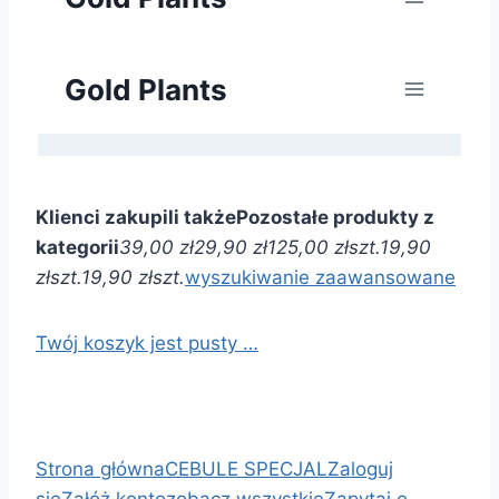
Klienci zakupili także
Pozostałe produkty z
kategorii
39,00 zł
29,90 zł
125,00 zł
szt.
19,90
zł
szt.
19,90 zł
szt.
wyszukiwanie zaawansowane
Twój koszyk jest pusty …
Strona główna
CEBULE SPECJAL
Zaloguj
się
Załóż konto
zobacz wszystkie
Zapytaj o