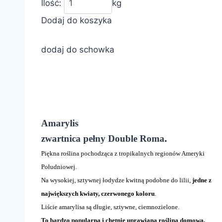
Ilość:
kg
Dodaj do koszyka
dodaj do schowka
Amarylis
.
zwartnica pełny Double Roma
Piękna roślina pochodząca z tropikalnych regionów Ameryki
Południowej.
Na wysokiej, sztywnej łodydze kwitną podobne do lilii,
jedne z
największych kwiaty, czerwonego koloru
.
Liście amarylisa są długie, sztywne, ciemnozielone.
To bardzo popularna i chętnie uprawiana roślina domowa.