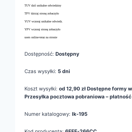
TUV dziś unikalne odwiedziny
TPV dzisiaj stronę zobaczyło
YUV wczoraj unikalne odwiedz.
YPV wczoraj stronę zobaczyło
users online-teraz na stronie
Dostępność:
Dostępny
Czas wysyłki:
5 dni
Koszt wysyłki:
od 12,90 zł
Dostępne formy wy
Przesyłka pocztowa pobraniowa – płatność 
Numer katalogowy:
lk-195
Kod producenta:
6FFE-266CC