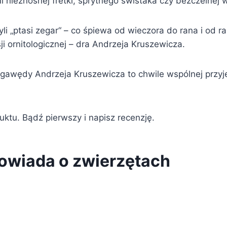
mi nieznośnej fretki, sprytnego świstaka czy bezczelnej 
li „ptasi zegar“ – co śpiewa od wieczora do rana i od 
i ornitologicznej – dra Andrzeja Kruszewicza.
gawędy Andrzeja Kruszewicza to chwile wspólnej przyjem
duktu. Bądź pierwszy i napisz recenzję.
owiada o zwierzętach