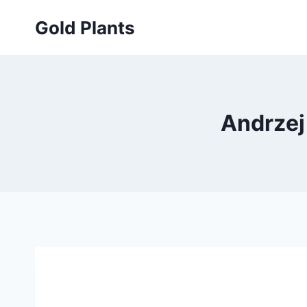
Przejdź
Gold Plants
do
treści
Andrzej