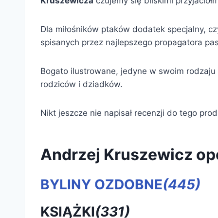
Kruszewicza
czujemy się bliskimi przyjaciół
Dla miłośników ptaków dodatek specjalny, czy
spisanych przez najlepszego propagatora pasj
Bogato ilustrowane, jedyne w swoim rodzaju 
rodziców i dziadków.
Nikt jeszcze nie napisał recenzji do tego pro
Andrzej Kruszewicz op
BYLINY OZDOBNE
(445)
KSIĄŻKI
(331)