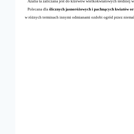
Azalia ta zaliczana jest do krzewów wielkokwiatowych średniej w
Polecana dla
ślicznych jasnoróżowych i pachnących kwiatów or
w różnych terminach innymi odmianami ozdobi ogród przez niemal