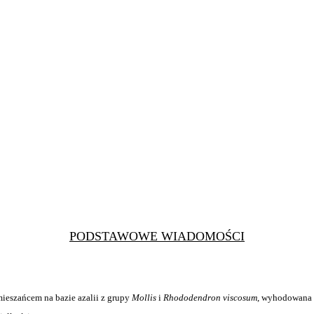
PODSTAWOWE WIADOMOŚCI
ieszańcem na bazie azalii z grupy
Mollis
i
Rhododendron viscosum
, wyhodowana p