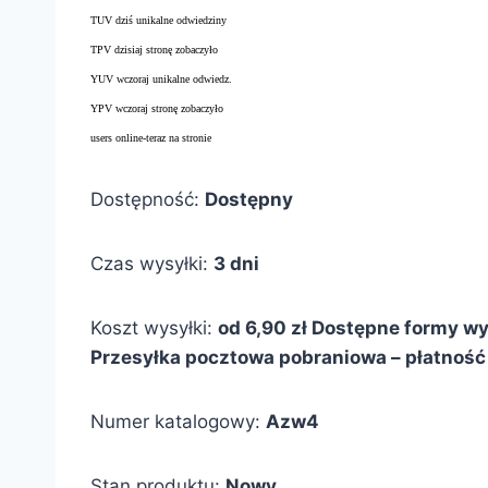
TUV dziś unikalne odwiedziny
TPV dzisiaj stronę zobaczyło
YUV wczoraj unikalne odwiedz.
YPV wczoraj stronę zobaczyło
users online-teraz na stronie
Dostępność:
Dostępny
Czas wysyłki:
3 dni
Koszt wysyłki:
od 6,90 zł
Dostępne formy wys
Przesyłka pocztowa pobraniowa – płatność 
Numer katalogowy:
Azw4
Stan produktu:
Nowy