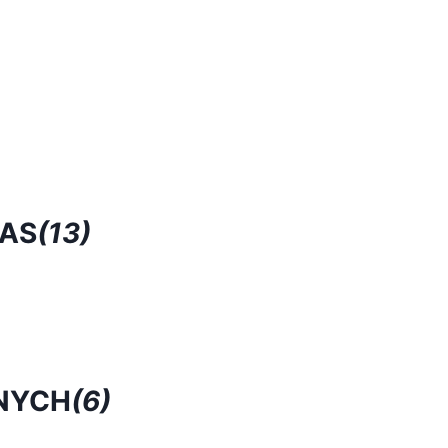
RAS
(13)
NYCH
(6)