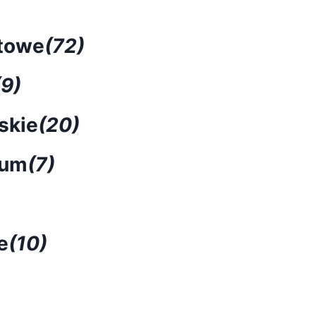
towe
(72)
(9)
skie
(20)
num
(7)
e
(10)