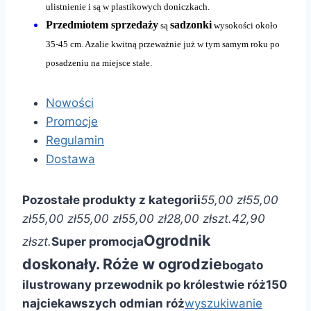
ulistnienie i są w plastikowych doniczkach.
Przedmiotem sprzedaży
sadzonki
są
wysokości około
35-45 cm. Azalie kwitną przeważnie już w tym samym roku po
posadzeniu na miejsce stałe.
Nowości
Promocje
Regulamin
Dostawa
Pozostałe produkty z kategorii
55,00 zł
55,00
zł
55,00 zł
55,00 zł
55,00 zł
28,00 zł
szt.
42,90
Ogrodnik
zł
szt.
Super promocja
doskonały. Róże w ogrodzie
bogato
ilustrowany przewodnik po królestwie róż
150
najciekawszych odmian róż
wyszukiwanie