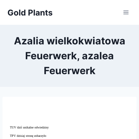
Przejdź
Gold Plants
do
treści
Azalia wielkokwiatowa
Feuerwerk, azalea
Feuerwerk
TUV dziś unikalne odwiedziny
TPV dzisiaj stronę zobaczyło