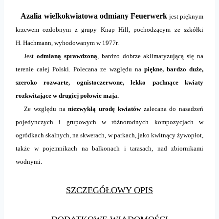
Azalia wielkokwiatowa odmiany Feuerwerk
jest pięknym
krzewem ozdobnym z grupy Knap Hill, pochodzącym ze szkółki
H. Hachmann, wyhodowanym w 1977r.
Jest
odmianą sprawdzoną
, bardzo dobrze aklimatyzującą się na
terenie całej Polski. Polecana ze względu na
piękne, bardzo duże,
szeroko rozwarte, ognistoczerwone, lekko pachnące kwiaty
rozkwitające w drugiej połowie maja.
Ze względu na
niezwykłą urodę kwiatów
zalecana do nasadzeń
pojedynczych i grupowych w różnorodnych kompozycjach w
ogródkach skalnych, na skwerach, w parkach, jako kwitnący żywopłot,
także w pojemnikach na balkonach i tarasach, nad zbiornikami
wodnymi.
SZCZEGÓŁOWY OPIS