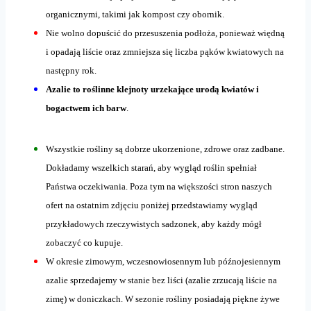
organicznymi, takimi jak kompost czy obornik.
Nie wolno dopuścić do przesuszenia podłoża, ponieważ więdną
i opadają liście oraz zmniejsza się liczba pąków kwiatowych na
następny rok.
Azalie to roślinne klejnoty urzekające urodą kwiatów i
bogactwem ich barw
.
Wszystkie rośliny są dobrze ukorzenione, zdrowe oraz zadbane.
Dokładamy wszelkich starań, aby wygląd roślin spełniał
Państwa oczekiwania. Poza tym na większości stron naszych
ofert na ostatnim zdjęciu poniżej przedstawiamy wygląd
przykładowych rzeczywistych sadzonek, aby każdy mógł
zobaczyć co kupuje.
W okresie zimowym, wczesnowiosennym lub późnojesiennym
azalie sprzedajemy w stanie bez liści (azalie zrzucają liście na
zimę) w doniczkach. W sezonie rośliny posiadają piękne żywe