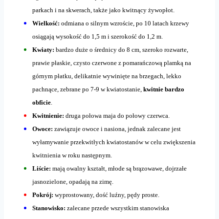
parkach i na skwerach, także jako kwitnący żywopłot.
Wielkość:
odmiana o silnym wzroście, po 10 latach krzewy
osiągają wysokość do 1,5 m i szerokość do 1,2 m.
Kwiaty:
bardzo duże o średnicy do 8 cm, szeroko rozwarte,
prawie płaskie, czysto czerwone z pomarańczową plamką na
górnym płatku, delikatnie wywinięte na brzegach, lekko
pachnące, zebrane po 7-9 w kwiatostanie,
kwitnie bardzo
obficie
.
Kwitnienie:
druga połowa maja do połowy czerwca.
Owoce:
zawiązuje owoce i nasiona, jednak zalecane jest
wyłamywanie przekwitłych kwiatostanów w celu zwiększenia
kwitnienia w roku następnym.
Liście:
mają owalny kształt, młode są brązowawe, dojrzałe
jasnozielone, opadają na zimę.
Pokrój:
wyprostowany, dość luźny, pędy proste.
Stanowisko:
zalecane przede wszystkim stanowiska