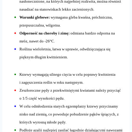
nasłonecznione, na których najpełniej rozkwita, można również
nasadzać na stanowiskach lekko zacienionych.
Warunki glebowe:
wymagana gleba kwaśna, próchniczna,
przepuszczalna, wilgotna.
Odporność na choroby i zimę:
odmiana bardzo odporna na
mróz, nawet do -26°C.
Roślina wieloletnia, łatwa w uprawie, odwdzięczająca się
pięknym długim kwitnieniem.
Krzewy wymagają silnego cięcia w celu poprawy kwitnienia
i zagęszczenia roślin w roku następnym.
Zeszłoroczne pędy z przekwitniętymi kwiatami należy przyciąć
o 1/5 część wysokości pędu.
W celu odmłodzenia starych egzemplarzy krzewy przycinamy
nisko nad ziemią, co powoduje pobudzenie pąków śpiących, z
których wyrosną młode pędy.
Podłoże azalii najlepiej zasilać łagodnie działającymi nawozami