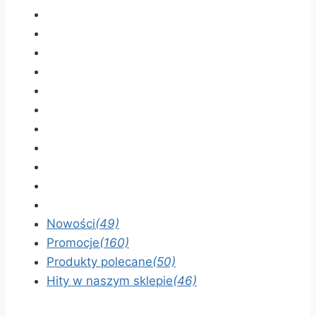
Nowości
(49)
Promocje
(160)
Produkty polecane
(50)
Hity w naszym sklepie
(46)