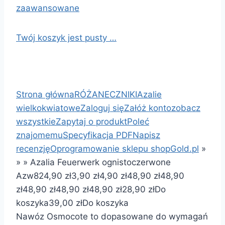
zaawansowane
Twój koszyk jest pusty …
Strona główna
RÓŻANECZNIKI
Azalie
wielkokwiatowe
Zaloguj się
Załóż konto
zobacz
wszystkie
Zapytaj o produkt
Poleć
znajomemu
Specyfikacja PDF
Napisz
recenzję
Oprogramowanie sklepu shopGold.pl
»
»
»
Azalia Feuerwerk ognistoczerwone
Azw8
24,90 zł
3,90 zł
4,90 zł
48,90 zł
48,90
zł
48,90 zł
48,90 zł
48,90 zł
28,90 zł
Do
koszyka
39,00 zł
Do koszyka
Nawóz Osmocote to dopasowane do wymagań