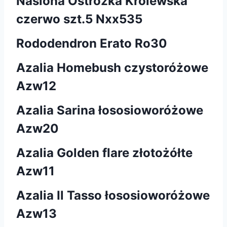
Nasiona Ostróżka Królewska
czerwo szt.5 Nxx535
Rododendron Erato Ro30
Azalia Homebush czystoróżowe
Azw12
Azalia Sarina łososioworóżowe
Azw20
Azalia Golden flare złotożółte
Azw11
Azalia Il Tasso łososioworóżowe
Azw13