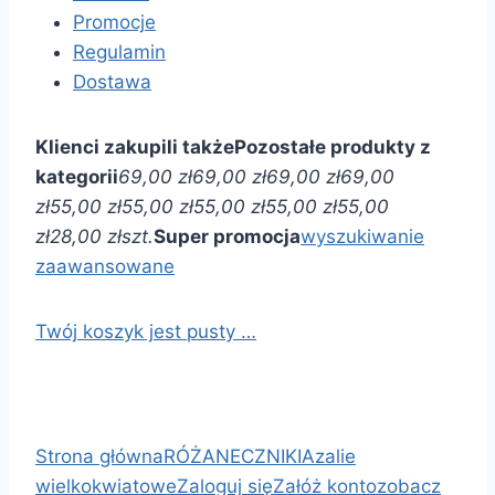
Promocje
Regulamin
Dostawa
Klienci zakupili także
Pozostałe produkty z
kategorii
69,00 zł
69,00 zł
69,00 zł
69,00
zł
55,00 zł
55,00 zł
55,00 zł
55,00 zł
55,00
zł
28,00 zł
szt.
Super promocja
wyszukiwanie
zaawansowane
Twój koszyk jest pusty …
Strona główna
RÓŻANECZNIKI
Azalie
wielkokwiatowe
Zaloguj się
Załóż konto
zobacz