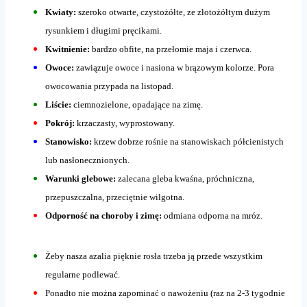
Kwiaty:
szeroko otwarte, czystożółte, ze złotożółtym dużym
rysunkiem i długimi pręcikami.
Kwitnienie:
bardzo obfite, na przełomie maja i czerwca.
Owoce:
zawiązuje owoce i nasiona w brązowym kolorze. Pora
owocowania przypada na listopad.
Liście:
ciemnozielone, opadające na zimę.
Pokrój:
krzaczasty, wyprostowany.
Stanowisko:
krzew dobrze rośnie na stanowiskach półcienistych
lub nasłonecznionych.
Warunki glebowe:
zalecana gleba kwaśna, próchniczna,
przepuszczalna, przeciętnie wilgotna.
Odporność na choroby i zimę:
odmiana odporna na mróz.
Żeby nasza azalia pięknie rosła trzeba ją przede wszystkim
regularne podlewać.
Ponadto nie można zapominać o nawożeniu (raz na 2-3 tygodnie