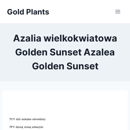
Przejdź
Gold Plants
do
treści
Azalia wielkokwiatowa
Golden Sunset Azalea
Golden Sunset
TUV dziś unikalne odwiedziny
TPV dzisiaj stronę zobaczyło