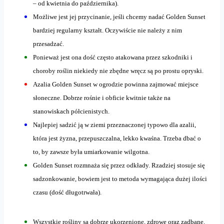
– od kwietnia do października).
Możliwe jest jej przycinanie, jeśli chcemy nadać Golden Sunset
bardziej regularny kształt. Oczywiście nie należy z nim
przesadzać.
Ponieważ jest ona dość często atakowana przez szkodniki i
choroby roślin niekiedy nie zbędne wręcz są po prostu opryski.
Azalia Golden Sunset w ogrodzie powinna zajmować miejsce
słoneczne. Dobrze rośnie i obficie kwitnie także na
stanowiskach półcienistych.
Najlepiej sadzić ją w ziemi przeznaczonej typowo dla azalii,
która jest żyzna, przepuszczalna, lekko kwaśna. Trzeba dbać o
to, by zawsze była umiarkowanie wilgotna.
Golden Sunset rozmnaża się przez odkłady. Rzadziej stosuje się
sadzonkowanie, bowiem jest to metoda wymagająca dużej ilości
czasu (dość długotrwała).
Wszystkie rośliny są dobrze ukorzenione, zdrowe oraz zadbane.