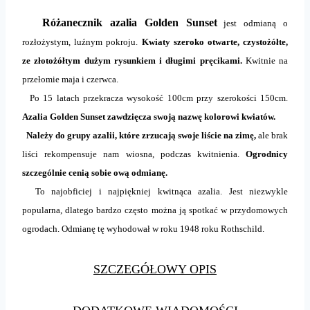
Różanecznik azalia Golden Sunset
jest odmianą o
rozłożystym, luźnym pokroju.
Kwiaty szeroko otwarte, czystożółte,
ze złotożółtym dużym rysunkiem i długimi pręcikami.
Kwitnie na
przełomie maja i czerwca.
Po 15 latach przekracza wysokość 100cm przy szerokości 150cm.
Azalia Golden Sunset zawdzięcza swoją nazwę kolorowi kwiatów.
Należy do grupy azalii, które zrzucają swoje liście na zimę,
ale brak
liści rekompensuje nam wiosna, podczas kwitnienia.
Ogrodnicy
szczególnie cenią sobie ową odmianę.
To najobficiej i najpiękniej kwitnąca azalia. Jest niezwykle
popularna, dlatego bardzo często można ją spotkać w przydomowych
ogrodach. Odmianę tę wyhodował w roku 1948 roku Rothschild.
SZCZEGÓŁOWY OPIS