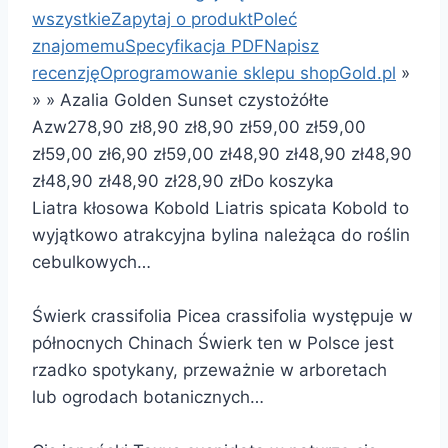
wszystkie
Zapytaj o produkt
Poleć
znajomemu
Specyfikacja PDF
Napisz
recenzję
Oprogramowanie sklepu shopGold.pl
»
»
»
Azalia Golden Sunset czystożółte
Azw27
8,90 zł
8,90 zł
8,90 zł
59,00 zł
59,00
zł
59,00 zł
6,90 zł
59,00 zł
48,90 zł
48,90 zł
48,90
zł
48,90 zł
48,90 zł
28,90 zł
Do koszyka
Liatra kłosowa Kobold Liatris spicata Kobold to
wyjątkowo atrakcyjna bylina należąca do roślin
cebulkowych…
Świerk crassifolia Picea crassifolia występuje w
północnych Chinach Świerk ten w Polsce jest
rzadko spotykany, przeważnie w arboretach
lub ogrodach botanicznych…