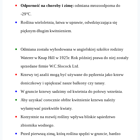
Odporność na choroby i zimę:
odmiana mrozoodporna do
-29°C.
Roślina wieloletnia, łatwa w uprawie, odwdzięczająca się
pięknym długim kwitnieniem.
Odmiana została wyhodowana w angielskiej szkółce rodziny
Waterer w Knap Hill w 1925r. Rok później prawa do niej zostały
sprzedane firmie W.C.Slocock Ltd.
Krzewy tej azalii mogą być używane do pędzenia jako krzew
doniczkowy i upiększać nasze balkony czy tarasy.
W gruncie krzewy sadzimy od kwietnia do połowy września.
Aby uzyskać corocznie obfite kwitnienie krzewu należy
wyłamywać przekwitłe kwiaty.
Korzystnie na rozwój rośliny wpływa bliskie sąsiedztwo
zbiornika wodnego.
Przed pierwszą zimą, którą roślina spędzi w gruncie, bardzo