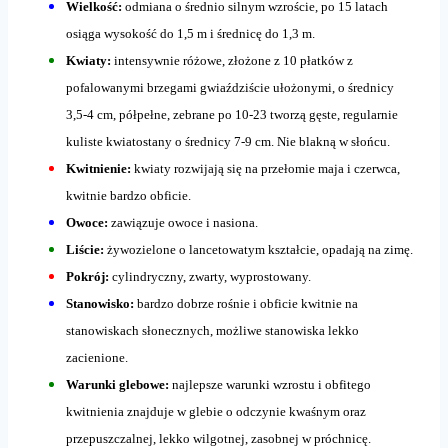
Wielkość:
odmiana o średnio silnym wzroście, po 15 latach
osiąga wysokość do 1,5 m i średnicę do 1,3 m.
Kwiaty:
intensywnie różowe, złożone z 10 płatków z
pofalowanymi brzegami gwiaździście ułożonymi, o średnicy
3,5-4 cm, półpełne, zebrane po 10-23 tworzą gęste, regularnie
kuliste kwiatostany o średnicy 7-9 cm. Nie blakną w słońcu.
Kwitnienie:
kwiaty rozwijają się na przełomie maja i czerwca,
kwitnie bardzo obficie.
Owoce:
zawiązuje owoce i nasiona.
Liście:
żywozielone o lancetowatym kształcie, opadają na zimę.
Pokrój:
cylindryczny, zwarty, wyprostowany.
Stanowisko:
bardzo dobrze rośnie i obficie kwitnie na
stanowiskach słonecznych, możliwe stanowiska lekko
zacienione.
Warunki glebowe:
najlepsze warunki wzrostu i obfitego
kwitnienia znajduje w glebie o odczynie kwaśnym oraz
przepuszczalnej, lekko wilgotnej, zasobnej w próchnicę.