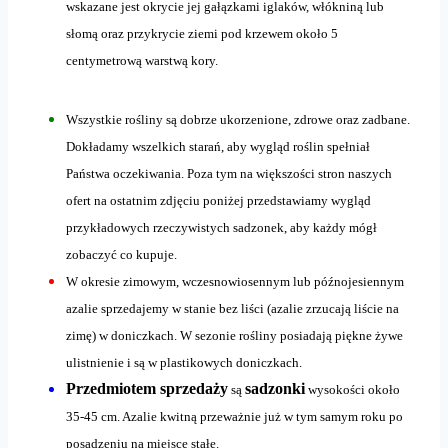
wskazane jest okrycie jej gałązkami iglaków, włókniną lub
słomą oraz przykrycie ziemi pod krzewem około 5
centymetrową warstwą kory.
Wszystkie rośliny są dobrze ukorzenione, zdrowe oraz zadbane.
Dokładamy wszelkich starań, aby wygląd roślin spełniał
Państwa oczekiwania. Poza tym na większości stron naszych
ofert na ostatnim zdjęciu poniżej przedstawiamy wygląd
przykładowych rzeczywistych sadzonek, aby każdy mógł
zobaczyć co kupuje.
W okresie zimowym, wczesnowiosennym lub późnojesiennym
azalie sprzedajemy w stanie bez liści (azalie zrzucają liście na
zimę) w doniczkach. W sezonie rośliny posiadają piękne żywe
ulistnienie i są w plastikowych doniczkach.
Przedmiotem sprzedaży
sadzonki
są
wysokości około
35-45 cm. Azalie kwitną przeważnie już w tym samym roku po
posadzeniu na miejsce stałe.