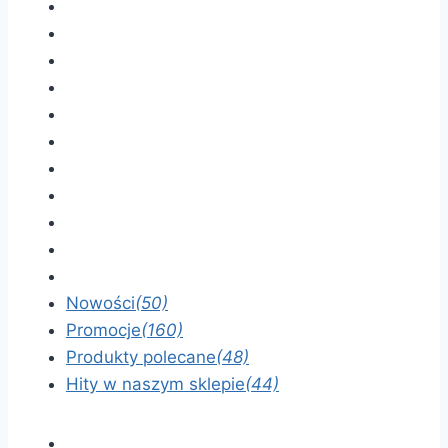
Nowości
(50)
Promocje
(160)
Produkty polecane
(48)
Hity w naszym sklepie
(44)