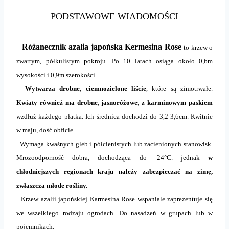
PODSTAWOWE WIADOMOŚCI
Różanecznik azalia japońska Kermesina Rose
to krzew o
zwartym, półkulistym pokroju. Po 10 latach osiąga około 0,6m
wysokości i 0,9m szerokości.
Wytwarza drobne, ciemnozielone liście
, które są zimotrwałe.
Kwiaty również ma drobne, jasnoróżowe, z karminowym paskiem
wzdłuż każdego płatka. Ich średnica dochodzi do 3,2-3,6cm. Kwitnie
w maju, dość obficie.
Wymaga kwaśnych gleb i półcienistych lub zacienionych stanowisk.
Mrozoodporność dobra, dochodząca do -24°C. jednak
w
chłodniejszych regionach kraju należy zabezpieczać na zimę,
zwłaszcza młode rośliny.
Krzew azalii japońskiej Karmesina Rose wspaniale zaprezentuje się
we wszelkiego rodzaju ogrodach. Do nasadzeń w grupach lub w
pojemnikach.