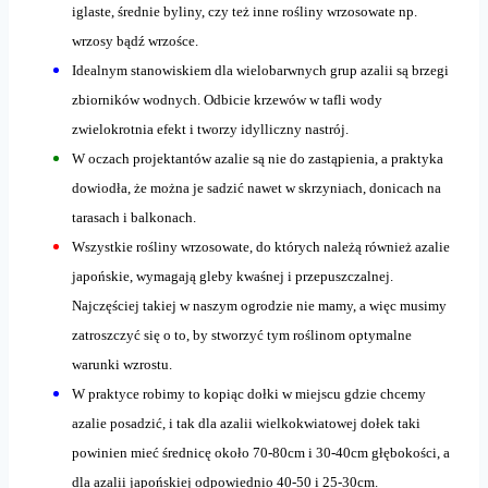
iglaste, średnie byliny, czy też inne rośliny wrzosowate np.
wrzosy bądź wrzośce.
Idealnym stanowiskiem dla wielobarwnych grup azalii są brzegi
zbiorników wodnych. Odbicie krzewów w tafli wody
zwielokrotnia efekt i tworzy idylliczny nastrój.
W oczach projektantów azalie są nie do zastąpienia, a praktyka
dowiodła, że można je sadzić nawet w skrzyniach, donicach na
tarasach i balkonach.
Wszystkie rośliny wrzosowate, do których należą również azalie
japońskie, wymagają gleby kwaśnej i przepuszczalnej.
Najczęściej takiej w naszym ogrodzie nie mamy, a więc musimy
zatroszczyć się o to, by stworzyć tym roślinom optymalne
warunki wzrostu.
W praktyce robimy to kopiąc dołki w miejscu gdzie chcemy
azalie posadzić, i tak dla azalii wielkokwiatowej dołek taki
powinien mieć średnicę około 70-80cm i 30-40cm głębokości, a
dla azalii japońskiej odpowiednio 40-50 i 25-30cm.