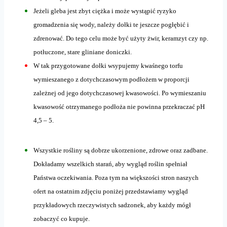
Jeżeli gleba jest zbyt ciężka i może wystąpić ryzyko
gromadzenia się wody, należy dołki te jeszcze pogłębić i
zdrenować. Do tego celu może być użyty żwir, keramzyt czy np.
potłuczone, stare gliniane doniczki.
W tak przygotowane dołki wsypujemy kwaśnego torfu
wymieszanego z dotychczasowym podłożem w proporcji
zależnej od jego dotychczasowej kwasowości. Po wymieszaniu
kwasowość otrzymanego podłoża nie powinna przekraczać pH
4,5 – 5.
Wszystkie rośliny są dobrze ukorzenione, zdrowe oraz zadbane.
Dokładamy wszelkich starań, aby wygląd roślin spełniał
Państwa oczekiwania. Poza tym na większości stron naszych
ofert na ostatnim zdjęciu poniżej przedstawiamy wygląd
przykładowych rzeczywistych sadzonek, aby każdy mógł
zobaczyć co kupuje.