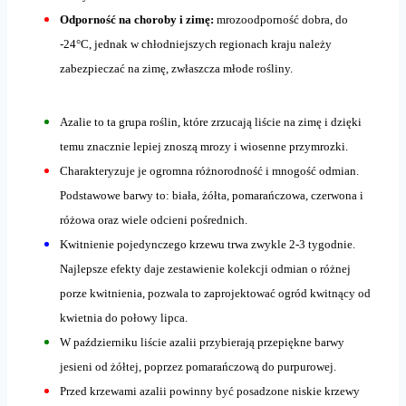
Odporność na choroby i zimę:
mrozoodporność dobra, do
-24°C, jednak w chłodniejszych regionach kraju należy
zabezpieczać na zimę, zwłaszcza młode rośliny.
Azalie to ta grupa roślin, które zrzucają liście na zimę i dzięki
temu znacznie lepiej znoszą mrozy i wiosenne przymrozki.
Charakteryzuje je ogromna różnorodność i mnogość odmian.
Podstawowe barwy to: biała, żółta, pomarańczowa, czerwona i
różowa oraz wiele odcieni pośrednich.
Kwitnienie pojedynczego krzewu trwa zwykle 2-3 tygodnie.
Najlepsze efekty daje zestawienie kolekcji odmian o różnej
porze kwitnienia, pozwala to zaprojektować ogród kwitnący od
kwietnia do połowy lipca.
W październiku liście azalii przybierają przepiękne barwy
jesieni od żółtej, poprzez pomarańczową do purpurowej.
Przed krzewami azalii powinny być posadzone niskie krzewy