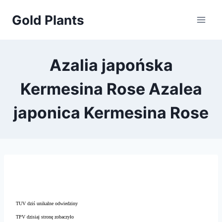
Przejdź
Gold Plants
do
treści
Azalia japońska
Kermesina Rose Azalea
japonica Kermesina Rose
TUV dziś unikalne odwiedziny
TPV dzisiaj stronę zobaczyło