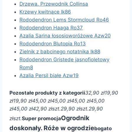
Drzewa. Przewodnik Collinsa
Krzewy kwitnące lk86
Rododendron Lems Stormcloud Ro46
Rododendron Haaga Ro37
Azalia Sarina łososioworóżowe Azw20
Rododendron Blutopia Ro13
Zielnik z babcinego notatnika lk88
Rododendron Gristede jasnofioletowy
Rom8
Azalia Persil białe Azw19
Pozostałe produkty z kategorii
32,90 zł
19,90
zł
19,90 zł
45,00 zł
45,00 zł
45,00 zł
45,00
zł
45,00 zł
42,90 zł
szt.
29,90 zł
szt.
29,90
Ogrodnik
zł
szt.
Super promocja
doskonały. Róże w ogrodzie
bogato