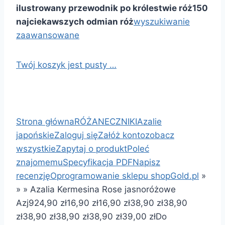
ilustrowany przewodnik po królestwie róż
150
najciekawszych odmian róż
wyszukiwanie
zaawansowane
Twój koszyk jest pusty …
Strona główna
RÓŻANECZNIKI
Azalie
japońskie
Zaloguj się
Załóż konto
zobacz
wszystkie
Zapytaj o produkt
Poleć
znajomemu
Specyfikacja PDF
Napisz
recenzję
Oprogramowanie sklepu shopGold.pl
»
»
»
Azalia Kermesina Rose jasnoróżowe
Azj9
24,90 zł
16,90 zł
16,90 zł
38,90 zł
38,90
zł
38,90 zł
38,90 zł
38,90 zł
39,00 zł
Do