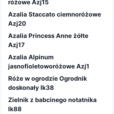
różowe Azj15
Azalia Staccato ciemnoróżowe
Azj20
Azalia Princess Anne żółte
Azj17
Azalia Alpinum
jasnofioletoworóżowe Azj1
Róże w ogrodzie Ogrodnik
doskonały Ik38
Zielnik z babcinego notatnika
lk88