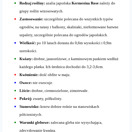
Rodzaj rośliny:
azalia japońska
Kermesina Rose
należy do
grupy roślin wrzosowatych.
Zastosowanie:
szczególnie polecana do wszystkich typów
ogrodów, na tarasy i balkony, skalniaki, nieformowane barwne
szpalery, szczególnie polecana do ogrodów japońskich.
Wielkość:
po 10 latach dorasta do 0,6m wysokości i 0,9m
szerokości.
Kwiaty:
drobne, jasnoróżowe, z karminowym paskiem wzdłuż
każdego płatka. Ich średnica dochodzi do 3,2-3,6cm.
Kwitnienie:
dość obfite w maju.
Owoce:
nie owocuje.
Liście:
drobne, ciemnozielone, zimotrwałe.
Pokrój:
zwarty, półkulisty.
Stanowisko:
krzew dobrze rośnie na stanowiskach
półcienistych.
Warunki glebowe:
zalecana gleba nie wysychająca,
zdecydowanie kwaśna.