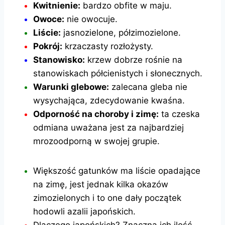
Kwitnienie:
bardzo obfite w maju.
Owoce:
nie owocuje.
Liście:
jasnozielone, półzimozielone.
Pokrój:
krzaczasty rozłożysty.
Stanowisko:
krzew dobrze rośnie na
stanowiskach półcienistych i słonecznych.
Warunki glebowe:
zalecana gleba nie
wysychająca, zdecydowanie kwaśna.
Odporność na choroby i zimę:
ta czeska
odmiana uważana jest za najbardziej
mrozoodporną w swojej grupie.
Większość gatunków ma liście opadające
na zimę, jest jednak kilka okazów
zimozielonych i to one dały początek
hodowli azalii japońskich.
Dlaczego japońskich? Znaczna ich ilość