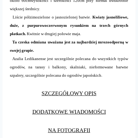
około 60cmwysokości i szerokości 120cm przy niemal dwukrotnie
większej średnicy.
Liście półzimozielone o jasnozielonej barwie.
Kwiaty jasnoliliowe,
duże, z purpurowoczerwonym rysunkiem na trzech górnych
płatkach.
Kwitnie w drugiej połowie maja.
Ta czeska odmiana uważana jest za najbardziej mrozoodporną w
swojej grupie.
Azalia Ledikanense jest szczególnie polecana do wszystkich typów
ogrodów, na tarasy i balkony, skalniaki, nieformowane barwne
szpalery, szczególnie polecana do ogrodów japońskich.
SZCZEGÓŁOWY OPIS
DODATKOWE WIADOMOŚCI
NA FOTOGRAFII