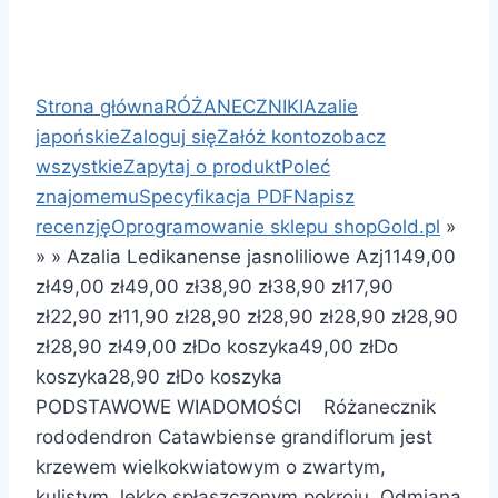
Strona główna
RÓŻANECZNIKI
Azalie
japońskie
Zaloguj się
Załóż konto
zobacz
wszystkie
Zapytaj o produkt
Poleć
znajomemu
Specyfikacja PDF
Napisz
recenzję
Oprogramowanie sklepu shopGold.pl
»
»
»
Azalia Ledikanense jasnoliliowe Azj11
49,00
zł
49,00 zł
49,00 zł
38,90 zł
38,90 zł
17,90
zł
22,90 zł
11,90 zł
28,90 zł
28,90 zł
28,90 zł
28,90
zł
28,90 zł
49,00 zł
Do koszyka
49,00 zł
Do
koszyka
28,90 zł
Do koszyka
PODSTAWOWE WIADOMOŚCI Różanecznik
rododendron Catawbiense grandiflorum jest
krzewem wielkokwiatowym o zwartym,
kulistym, lekko spłaszczonym pokroju. Odmiana