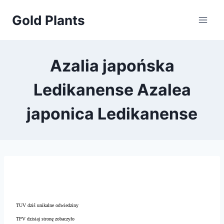
Przejdź
Gold Plants
do
treści
Azalia japońska
Ledikanense Azalea
japonica Ledikanense
TUV dziś unikalne odwiedziny
TPV dzisiaj stronę zobaczyło