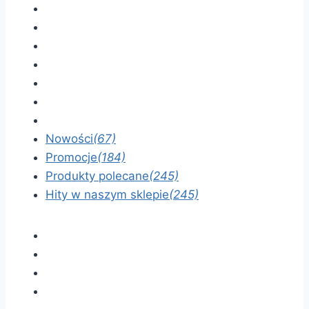
Nowości
(67)
Promocje
(184)
Produkty polecane
(245)
Hity w naszym sklepie
(245)