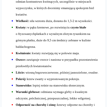
odmian kontrastowo kwitnących, szczególnie w miejscach
wypoczynku, w których docenimy emanującą spokojem biel
kwiatów.
Wielkość:
siła wzrostu duża, dorasta do 1,5-2 m wysokości.
Kwiaty:
w pąku kremowe, po rozwinięciu
czysto białe
o fryzowanychpłatkach z wyraźnym złotym rysunkiem na
górnym płatku, duże do 9,5 cm średnicy zebrane w kuliste
baldachogrona.
Kwitnienie:
kwiaty rozwijają się w połowie maja.
Owoce:
zawiązuje owoce i nasiona w przypadku pozostawienia
przekwitłych kwiatostanów.
Liście:
wiosną brązowoczerwone, później jasnozielone, owalne.
Pokrój:
krzew zwarty o wyprostowanym pokroju.
Stanowisko:
lepiej rośnie na stanowisku słonecznym.
Warunki glebowe:
odmiana wymaga gleby o kwaśnym
odczynie, próchnicznej, przepuszczalnej, lekko wilgotnej.
Odporność na choroby i zimę:
krzewy odporne na choroby i