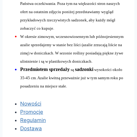
Państwa oczekiwania. Poza tym na większości stron naszych
ofert na ostatnim zdjęciu poniżej przedstawiamy wygląd
przykładowych rzeczywistych sadzonek, aby każdy mógł
zobaczyć co kupuje.
W okresie zimowym, wczesnowiosennym lub późnojesiennym
azalie sprzedajemy w stanie bez liści (azalie zrzucają liście na
zimę) w doniczkach. W sezonie rośliny posiadają piękne żywe
ulistnienie i są w plastikowych doniczkach.
Przedmiotem sprzedaży
sadzonki
są
wysokości około
35-45 cm. Azalie kwitną przeważnie już w tym samym roku po
posadzeniu na miejsce stałe.
Nowości
Promocje
Regulamin
Dostawa