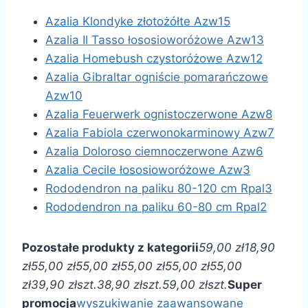
Azalia Klondyke złotożółte Azw15
Azalia Il Tasso łososioworóżowe Azw13
Azalia Homebush czystoróżowe Azw12
Azalia Gibraltar ogniście pomarańczowe
Azw10
Azalia Feuerwerk ognistoczerwone Azw8
Azalia Fabiola czerwonokarminowy Azw7
Azalia Doloroso ciemnoczerwone Azw6
Azalia Cecile łososioworóżowe Azw3
Rododendron na paliku 80-120 cm Rpal3
Rododendron na paliku 60-80 cm Rpal2
Pozostałe produkty z kategorii
59,00 zł
18,90
zł
55,00 zł
55,00 zł
55,00 zł
55,00 zł
55,00
zł
39,90 zł
szt.
38,90 zł
szt.
59,00 zł
szt.
Super
promocja
wyszukiwanie zaawansowane