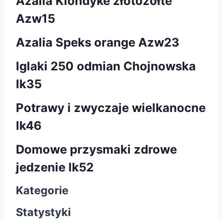
Azalia Klondyke złotożółte
Azw15
Azalia Speks orange Azw23
Iglaki 250 odmian Chojnowska
Ik35
Potrawy i zwyczaje wielkanocne
Ik46
Domowe przysmaki zdrowe
jedzenie Ik52
Kategorie
Statystyki