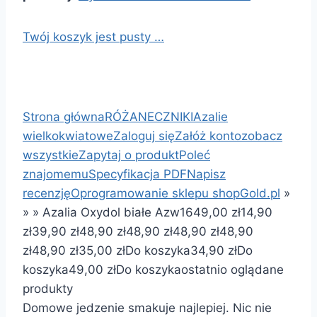
Twój koszyk jest pusty …
Strona główna
RÓŻANECZNIKI
Azalie
wielkokwiatowe
Zaloguj się
Załóż konto
zobacz
wszystkie
Zapytaj o produkt
Poleć
znajomemu
Specyfikacja PDF
Napisz
recenzję
Oprogramowanie sklepu shopGold.pl
»
»
»
Azalia Oxydol białe Azw16
49,00 zł
14,90
zł
39,90 zł
48,90 zł
48,90 zł
48,90 zł
48,90
zł
48,90 zł
35,00 zł
Do koszyka
34,90 zł
Do
koszyka
49,00 zł
Do koszyka
ostatnio oglądane
produkty
Domowe jedzenie smakuje najlepiej. Nic nie