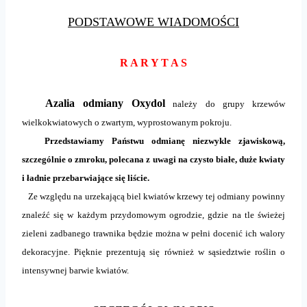
PODSTAWOWE WIADOMOŚCI
R A R Y T A S
Azalia odmiany Oxydol
należy do grupy krzewów
wielkokwiatowych o zwartym, wyprostowanym pokroju.
Przedstawiamy Państwu odmianę niezwykle zjawiskową,
szczególnie o zmroku, polecana z uwagi na czysto białe, duże kwiaty
i ładnie przebarwiające się liście.
Ze względu na urzekającą biel kwiatów krzewy tej odmiany powinny
znaleźć się w każdym przydomowym ogrodzie, gdzie na tle świeżej
zieleni zadbanego trawnika będzie można w pełni docenić ich walory
dekoracyjne. Pięknie prezentują się również w sąsiedztwie roślin o
intensywnej barwie kwiatów.