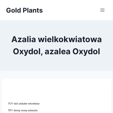
Przejdź
Gold Plants
do
treści
Azalia wielkokwiatowa
Oxydol, azalea Oxydol
TUV dziś unikalne odwiedziny
TPV dzisiaj stronę zobaczyło