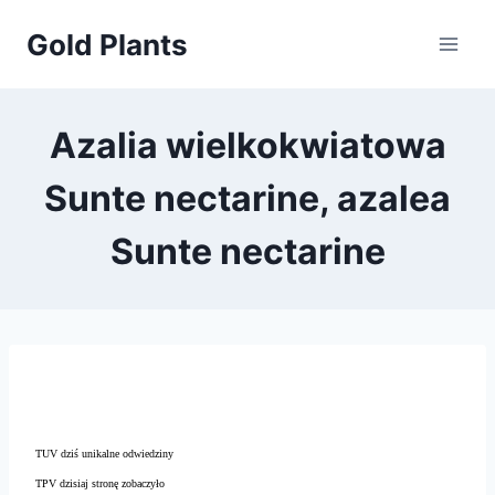
Przejdź
Gold Plants
do
treści
Azalia wielkokwiatowa
Sunte nectarine, azalea
Sunte nectarine
TUV dziś unikalne odwiedziny
TPV dzisiaj stronę zobaczyło