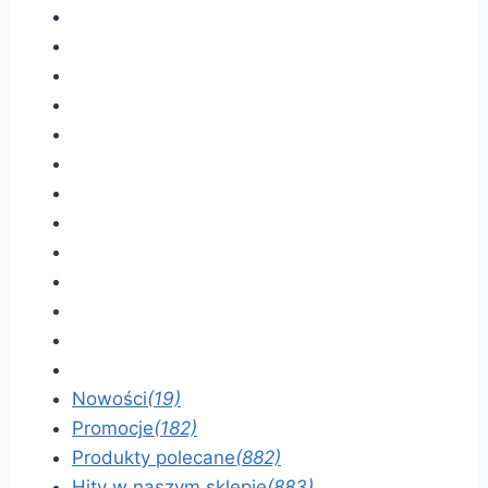
Nowości
(19)
Promocje
(182)
Produkty polecane
(882)
Hity w naszym sklepie
(883)