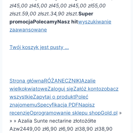
zł
45,00 zł
45,00 zł
45,00 zł
45,00 zł
55,00
zł
szt.
59,00 zł
szt.
34,90 zł
szt.
Super
promocja
Polecamy
Nasz hit
wyszukiwanie
zaawansowane
Twój koszyk jest pusty …
Strona główna
RÓŻANECZNIKI
Azalie
wielkokwiatowe
Zaloguj się
Załóż konto
zobacz
wszystkie
Zapytaj o produkt
Poleć
znajomemu
Specyfikacja PDF
Napisz
recenzję
Oprogramowanie sklepu shopGold.pl
»
»
»
Azalia Sunte nectarine złotożółte
Azw24
49,00 zł
6,90 zł
6,90 zł
38,90 zł
38,90