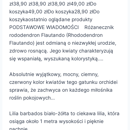
zł
38,90 zł
38,90 zł
38,90 zł
49,00 zł
Do
koszyka
49,00 zł
Do koszyka
28,90 zł
Do
koszyka
ostatnio oglądane produkty
PODSTAWOWE WIADOMOŚCI Różanecznik
rododendron Flautando (Rhododendron
Flautando) jest odmianą o niezwykłej urodzie,
zdrowo rosnącą. Jego kwiaty charakteryzują
się wspaniałą, wyszukaną kolorystyką.…
Absolutnie wyjątkowy, mocny, ciemny,
czerwony kolor kwiatów tego gatunku orchidei
sprawia, że zachwyca on każdego miłośnika
roślin pokojowych…
Lilia barbados biało-żółta to ciekawa lilia, która
osiąga około 1 metra wysokości i pięknie
pachnie…