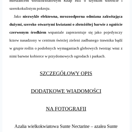
mieszańcem wielkokwiatowym Knap Hill o szybkim wzroście i
szerokokulistym pokroju.
Jako
niezwykle efektowna, mrozoodporna odmiana zakwitająca
dużymi, szeroko otwartymi kwiatami o złotożółtej barwie z ogniście
czerwonym środkiem
wspaniale zaprezentuje się jako pojedynczy
krzew nasadzony w centrum świeżej zieleni zadbanego trawnika bądź
w grupie roślin o podobnych wymaganiach glebowych tworząc wraz z
nimi barwne kobierce w przydomowych ogrodach i parkach.
SZCZEGÓŁOWY OPIS
DODATKOWE WIADOMOŚCI
NA FOTOGRAFII
Azalia wielkokwiatowa Sunte Nectarine – azalea Sunte