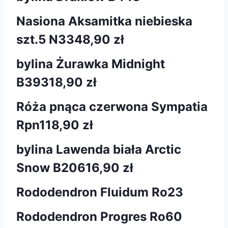
Nasiona Aksamitka niebieska
szt.5 N334
8,90 zł
bylina Żurawka Midnight
B393
18,90 zł
Róża pnąca czerwona Sympatia
Rpn1
18,90 zł
bylina Lawenda biała Arctic
Snow B206
16,90 zł
Rododendron Fluidum Ro23
Rododendron Progres Ro60