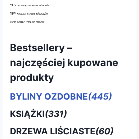
YUV wczoraj unikalne odwiedz.
YPV wczoraj stronę zobaczyło
users online-teraz na stronie
Bestsellery –
najczęściej kupowane
produkty
BYLINY OZDOBNE
(445)
KSIĄŻKI
(331)
DRZEWA LIŚCIASTE
(60)