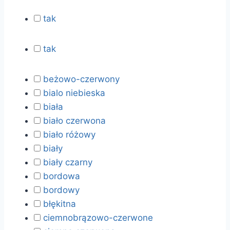
tak
tak
beżowo-czerwony
bialo niebieska
biała
biało czerwona
biało różowy
biały
biały czarny
bordowa
bordowy
błękitna
ciemnobrązowo-czerwone