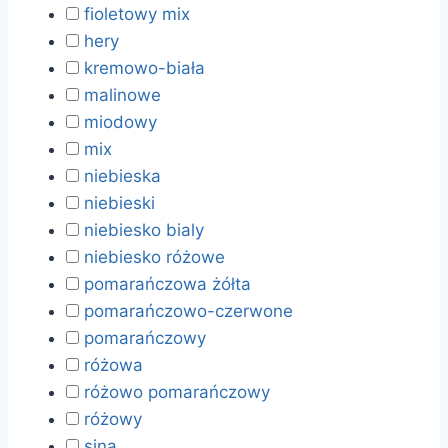
fioletowy mix
hery
kremowo-biała
malinowe
miodowy
mix
niebieska
niebieski
niebiesko bialy
niebiesko różowe
pomarańczowa żółta
pomarańczowo-czerwone
pomarańczowy
różowa
różowo pomarańczowy
różowy
sina