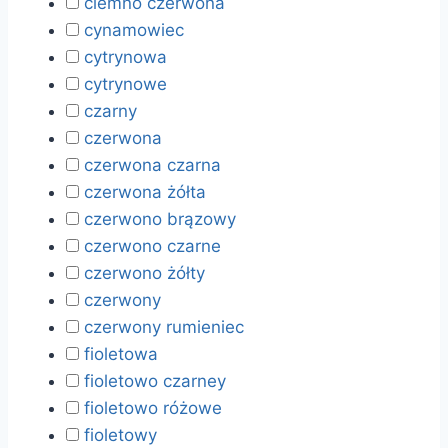
ciemno czerwona
cynamowiec
cytrynowa
cytrynowe
czarny
czerwona
czerwona czarna
czerwona żółta
czerwono brązowy
czerwono czarne
czerwono żółty
czerwony
czerwony rumieniec
fioletowa
fioletowo czarney
fioletowo różowe
fioletowy