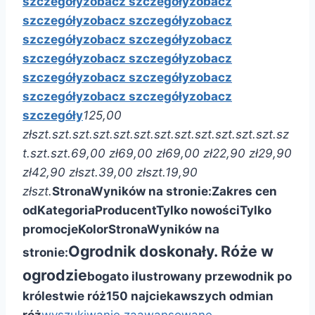
szczegóły
zobacz szczegóły
zobacz
szczegóły
zobacz szczegóły
zobacz
szczegóły
zobacz szczegóły
zobacz
szczegóły
zobacz szczegóły
zobacz
szczegóły
zobacz szczegóły
zobacz
szczegóły
zobacz szczegóły
zobacz
szczegóły
125,00
zł
szt.
szt.
szt.
szt.
szt.
szt.
szt.
szt.
szt.
szt.
szt.
szt.
sz
t.
szt.
szt.
69,00 zł
69,00 zł
69,00 zł
22,90 zł
29,90
zł
42,90 zł
szt.
39,00 zł
szt.
19,90
zł
szt.
Strona
Wyników na stronie:
Zakres cen
od
Kategoria
Producent
Tylko nowości
Tylko
promocje
Kolor
Strona
Wyników na
Ogrodnik doskonały. Róże w
stronie:
ogrodzie
bogato ilustrowany przewodnik po
królestwie róż
150 najciekawszych odmian