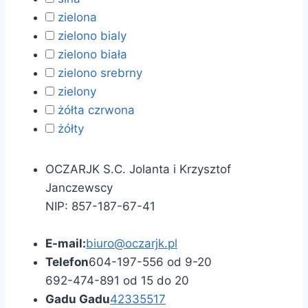
zielona
zielono bialy
zielono biała
zielono srebrny
zielony
żółta czrwona
żółty
OCZARJK S.C. Jolanta i Krzysztof
Janczewscy
NIP: 857-187-67-41
E-mail:
biuro@oczarjk.pl
Telefon
604-197-556 od 9-20
692-474-891 od 15 do 20
Gadu Gadu
42335517