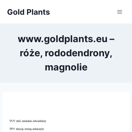
Przejdź
Gold Plants
do
treści
www.goldplants.eu –
róże, rododendrony,
magnolie
TUV dziś unikalne odwiedziny
TPV dzisiaj stronę zobaczyło