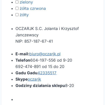
zielony
żółta czrwona
żółty
OCZARJK S.C. Jolanta i Krzysztof
Janczewscy
NIP: 857-187-67-41
E-mail:
biuro@oczarjk.pl
Telefon
604-197-556 od 9-20
692-474-891 od 15 do 20
Gadu Gadu
42335517
Skype
oczarjk
Godziny działania sklepu
8-20