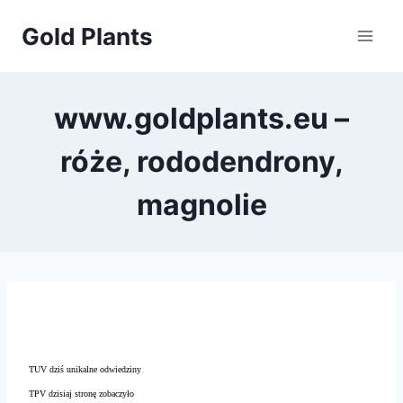
Przejdź
Gold Plants
do
treści
www.goldplants.eu –
róże, rododendrony,
magnolie
TUV dziś unikalne odwiedziny
TPV dzisiaj stronę zobaczyło