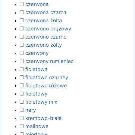
czerwona
czerwona czarna
czerwona żółta
czerwono brązowy
czerwono czarne
czerwono żółty
czerwony
czerwony rumieniec
fioletowa
fioletowo czarney
fioletowo różowe
fioletowy
fioletowy mix
hery
kremowo-biała
malinowe
miodowy