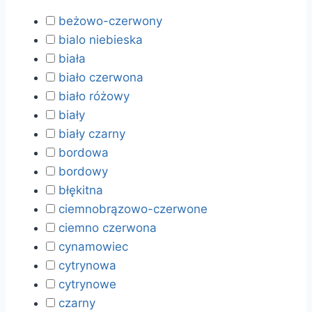
beżowo-czerwony
bialo niebieska
biała
biało czerwona
biało różowy
biały
biały czarny
bordowa
bordowy
błękitna
ciemnobrązowo-czerwone
ciemno czerwona
cynamowiec
cytrynowa
cytrynowe
czarny