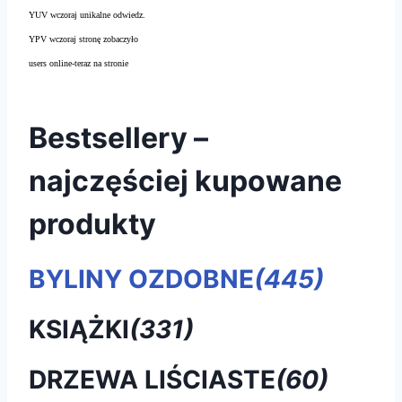
YUV wczoraj unikalne odwiedz.
YPV wczoraj stronę zobaczyło
users online-teraz na stronie
Bestsellery –
najczęściej kupowane
produkty
BYLINY OZDOBNE
(445)
KSIĄŻKI
(331)
DRZEWA LIŚCIASTE
(60)