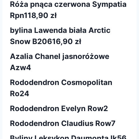
Róża pnąca czerwona Sympatia
Rpn1
18,90 zł
bylina Lawenda biała Arctic
Snow B206
16,90 zł
Azalia Chanel jasnoróżowe
Azw4
Rododendron Cosmopolitan
Ro24
Rododendron Evelyn Row2
Rododendron Claudius Row7
Byliny Leksykon Daumonta Ik56