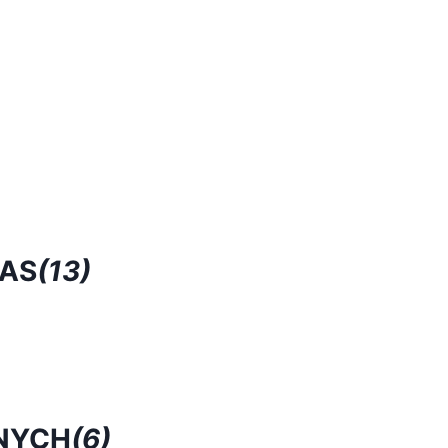
RAS
(13)
NYCH
(6)