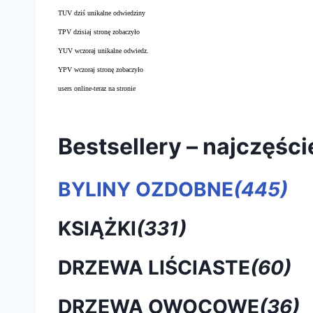
TUV dziś unikalne odwiedziny
TPV dzisiaj stronę zobaczyło
YUV wczoraj unikalne odwiedz.
YPV wczoraj stronę zobaczyło
users online-teraz na stronie
Bestsellery – najczęśc
BYLINY OZDOBNE
(445)
KSIĄŻKI
(331)
DRZEWA LIŚCIASTE
(60)
DRZEWA OWOCOWE
(36)