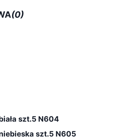
WA
(0)
iała szt.5 N604
iebieska szt.5 N605