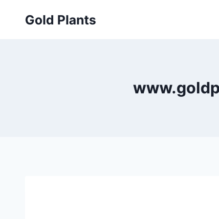
Przejdź
Gold Plants
do
treści
www.goldpl