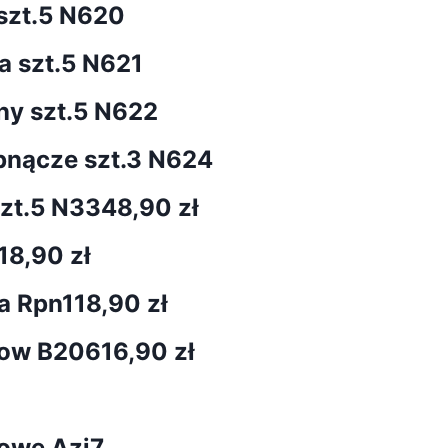
szt.5 N620
a szt.5 N621
ny szt.5 N622
pnącze szt.3 N624
szt.5 N334
8,90 zł
18,90 zł
a Rpn1
18,90 zł
Snow B206
16,90 zł
owe Azj7