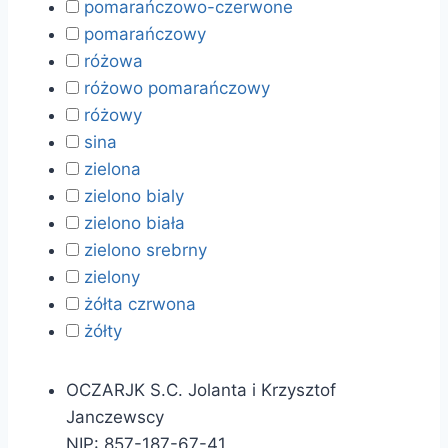
pomarańczowo-czerwone
pomarańczowy
różowa
różowo pomarańczowy
różowy
sina
zielona
zielono bialy
zielono biała
zielono srebrny
zielony
żółta czrwona
żółty
OCZARJK S.C. Jolanta i Krzysztof
Janczewscy
NIP: 857-187-67-41