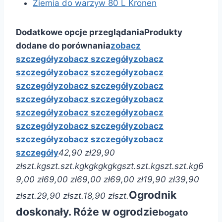
Ziemia do warzyw 80 L Kronen
Dodatkowe opcje przeglądania
Produkty
dodane do porównania
zobacz
szczegóły
zobacz szczegóły
zobacz
szczegóły
zobacz szczegóły
zobacz
szczegóły
zobacz szczegóły
zobacz
szczegóły
zobacz szczegóły
zobacz
szczegóły
zobacz szczegóły
zobacz
szczegóły
zobacz szczegóły
zobacz
szczegóły
zobacz szczegóły
zobacz
szczegóły
42,90 zł
29,90
zł
szt.
kg
szt.
szt.
kg
kg
kg
kg
kg
szt.
szt.
kg
szt.
szt.
kg
6
9,00 zł
69,00 zł
69,00 zł
69,00 zł
19,90 zł
39,90
Ogrodnik
zł
szt.
29,90 zł
szt.
18,90 zł
szt.
doskonały. Róże w ogrodzie
bogato