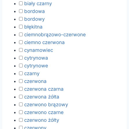
biały czarny
bordowa
bordowy
błękitna
ciemnobrązowo-czerwone
ciemno czerwona
cynamowiec
cytrynowa
cytrynowe
czarny
czerwona
czerwona czarna
czerwona żółta
czerwono brązowy
czerwono czarne
czerwono żółty
czerwony