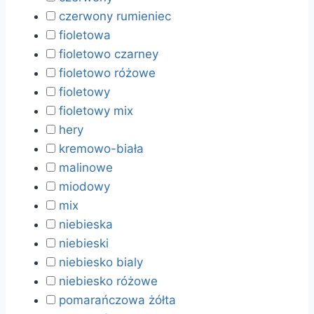
czerwony rumieniec
fioletowa
fioletowo czarney
fioletowo różowe
fioletowy
fioletowy mix
hery
kremowo-biała
malinowe
miodowy
mix
niebieska
niebieski
niebiesko bialy
niebiesko różowe
pomarańczowa żółta