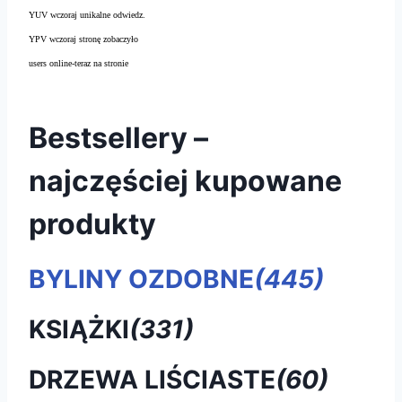
YUV wczoraj unikalne odwiedz.
YPV wczoraj stronę zobaczyło
users online-teraz na stronie
Bestsellery –
najczęściej kupowane
produkty
BYLINY OZDOBNE
(445)
KSIĄŻKI
(331)
DRZEWA LIŚCIASTE
(60)