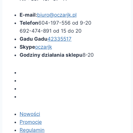
E-mail:
biuro@oczarjk.pl
Telefon
604-197-556 od 9-20
692-474-891 od 15 do 20
Gadu Gadu
42335517
Skype
oczarjk
Godziny działania sklepu
8-20
Nowości
Promocje
Regulamin