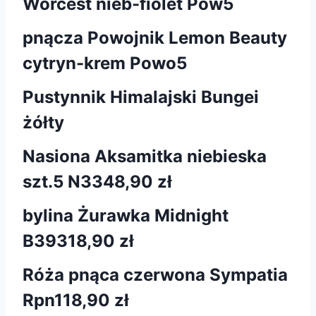
Worcest nieb-fiolet Pow5
pnącza Powojnik Lemon Beauty
cytryn-krem Powo5
Pustynnik Himalajski Bungei
żółty
Nasiona Aksamitka niebieska
szt.5 N334
8,90 zł
bylina Żurawka Midnight
B393
18,90 zł
Róża pnąca czerwona Sympatia
Rpn1
18,90 zł