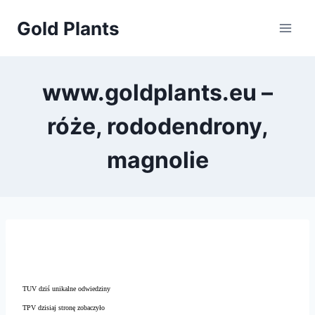
Przejdź
Gold Plants
do
treści
www.goldplants.eu –
róże, rododendrony,
magnolie
TUV dziś unikalne odwiedziny
TPV dzisiaj stronę zobaczyło