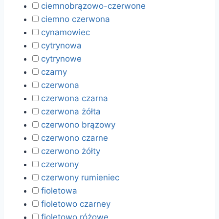
ciemnobrązowo-czerwone
ciemno czerwona
cynamowiec
cytrynowa
cytrynowe
czarny
czerwona
czerwona czarna
czerwona żółta
czerwono brązowy
czerwono czarne
czerwono żółty
czerwony
czerwony rumieniec
fioletowa
fioletowo czarney
fioletowo różowe