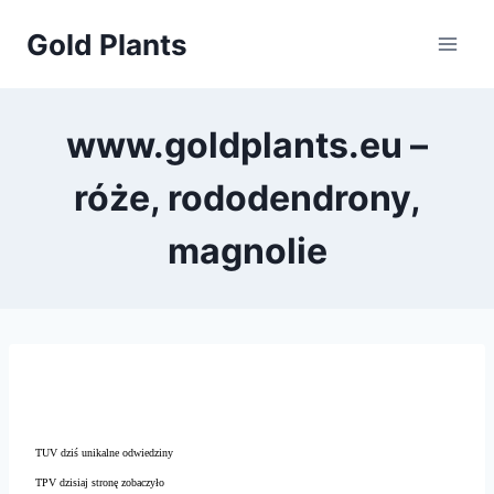
Przejdź
Gold Plants
do
treści
www.goldplants.eu –
róże, rododendrony,
magnolie
TUV dziś unikalne odwiedziny
TPV dzisiaj stronę zobaczyło