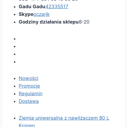
Gadu Gadu
42335517
Skype
oczarjk
Godziny działania sklepu
8-20
Nowości
Promocje
Regulamin
Dostawa
Ziemia uniwersalna z nawilżaczem 80 L
Kronen