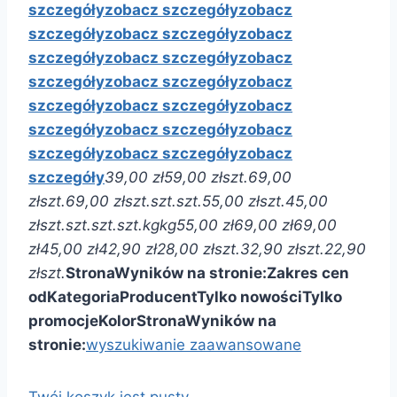
szczegóły
zobacz szczegóły
zobacz
szczegóły
zobacz szczegóły
zobacz
szczegóły
zobacz szczegóły
zobacz
szczegóły
zobacz szczegóły
zobacz
szczegóły
zobacz szczegóły
zobacz
szczegóły
zobacz szczegóły
zobacz
szczegóły
zobacz szczegóły
zobacz
szczegóły
39,00 zł
59,00 zł
szt.
69,00
zł
szt.
69,00 zł
szt.
szt.
szt.
55,00 zł
szt.
45,00
zł
szt.
szt.
szt.
szt.
kg
kg
55,00 zł
69,00 zł
69,00
zł
45,00 zł
42,90 zł
28,00 zł
szt.
32,90 zł
szt.
22,90
zł
szt.
Strona
Wyników na stronie:
Zakres cen
od
Kategoria
Producent
Tylko nowości
Tylko
promocje
Kolor
Strona
Wyników na
stronie:
wyszukiwanie zaawansowane