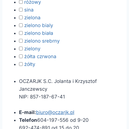
różowy
sina
zielona
zielono bialy
zielono biała
zielono srebrny
zielony
żółta czrwona
żółty
OCZARJK S.C. Jolanta i Krzysztof
Janczewscy
NIP: 857-187-67-41
E-mail:
biuro@oczarjk.pl
Telefon
604-197-556 od 9-20
692-474-891 od 15 do 20