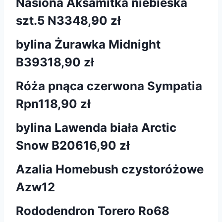
Nasiona Aksamitka niebieska
szt.5 N334
8,90 zł
bylina Żurawka Midnight
B393
18,90 zł
Róża pnąca czerwona Sympatia
Rpn1
18,90 zł
bylina Lawenda biała Arctic
Snow B206
16,90 zł
Azalia Homebush czystoróżowe
Azw12
Rododendron Torero Ro68