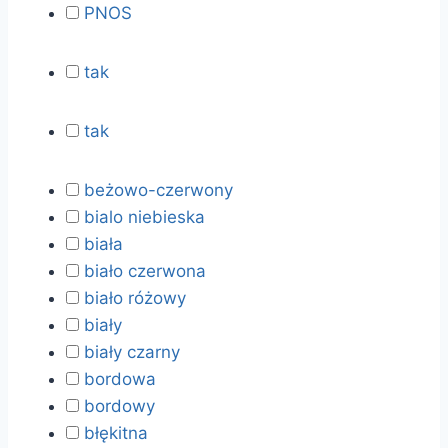
PNOS
tak
tak
beżowo-czerwony
bialo niebieska
biała
biało czerwona
biało różowy
biały
biały czarny
bordowa
bordowy
błękitna