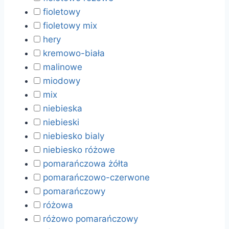
fioletowy
fioletowy mix
hery
kremowo-biała
malinowe
miodowy
mix
niebieska
niebieski
niebiesko bialy
niebiesko różowe
pomarańczowa żółta
pomarańczowo-czerwone
pomarańczowy
różowa
różowo pomarańczowy