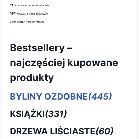
YUV wczoraj unikalne odwiedz.
YPV wczoraj stronę zobaczyło
users online-teraz na stronie
Bestsellery –
najczęściej kupowane
produkty
BYLINY OZDOBNE
(445)
KSIĄŻKI
(331)
DRZEWA LIŚCIASTE
(60)