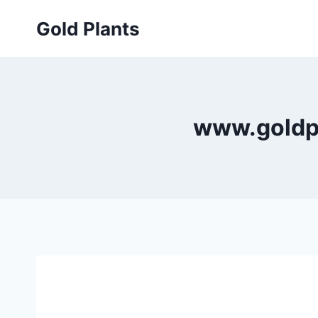
Przejdź
Gold Plants
do
treści
www.goldpl