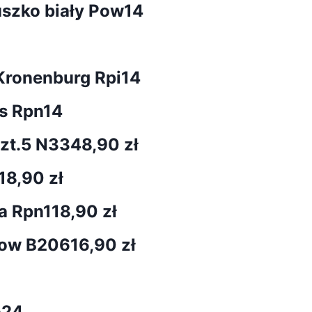
uszko biały Pow14
Kronenburg Rpi14
s Rpn14
szt.5 N334
8,90 zł
18,90 zł
a Rpn1
18,90 zł
Snow B206
16,90 zł
o24