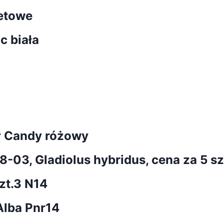
letowe
c biała
y Candy różowy
-03, Gladiolus hybridus, cena za 5 sz
zt.3 N14
Alba Pnr14