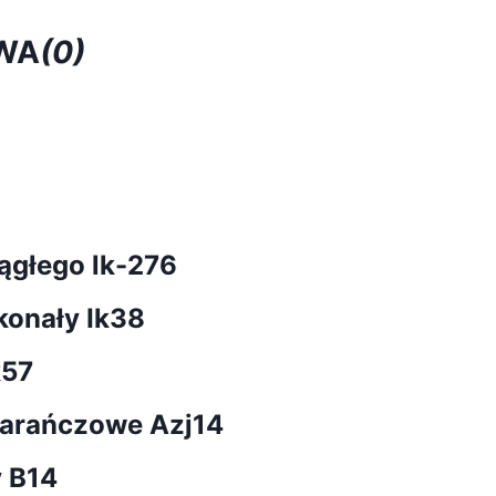
WA
(0)
ągłego lk-276
konały Ik38
k57
marańczowe Azj14
y B14