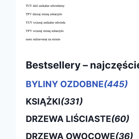
TUV dziś unikalne odwiedziny
TPV dzisiaj stronę zobaczyło
YUV wczoraj unikalne odwiedz.
YPV wczoraj stronę zobaczyło
users online-teraz na stronie
Bestsellery – najczęśc
BYLINY OZDOBNE
(445)
KSIĄŻKI
(331)
DRZEWA LIŚCIASTE
(60)
DRZEWA OWOCOWE
(36)