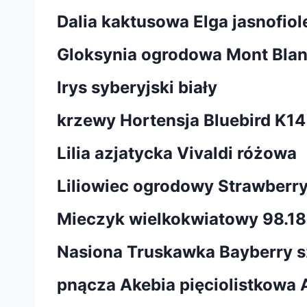
Dalia kaktusowa Elga jasnofio
Gloksynia ogrodowa Mont Blan
Irys syberyjski biały
krzewy Hortensja Bluebird K14
Lilia azjatycka Vivaldi różowa
Liliowiec ogrodowy Strawberr
Mieczyk wielkokwiatowy 98.188
Nasiona Truskawka Bayberry s
pnącza Akebia pięciolistkowa 