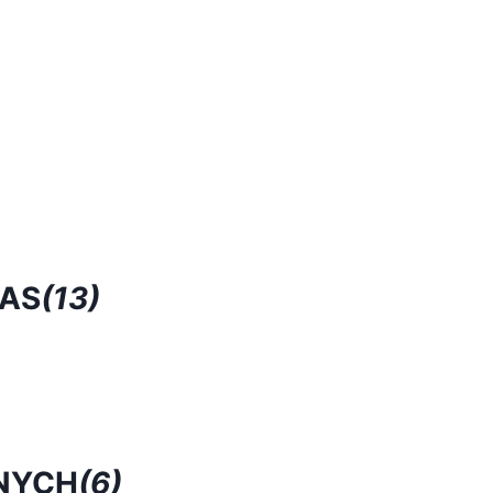
RAS
(13)
NYCH
(6)