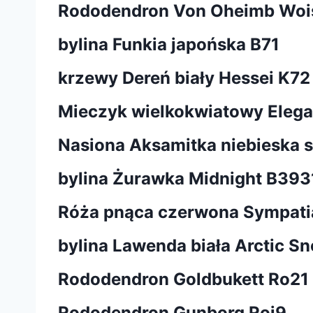
Rododendron Von Oheimb Woi
bylina Funkia japońska B71
krzewy Dereń biały Hessei K72
Mieczyk wielkokwiatowy Eleganc
Nasiona Aksamitka niebieska 
bylina Żurawka Midnight B393
Róża pnąca czerwona Sympati
bylina Lawenda biała Arctic 
Rododendron Goldbukett Ro21
Rododendron Gunborg Roj9