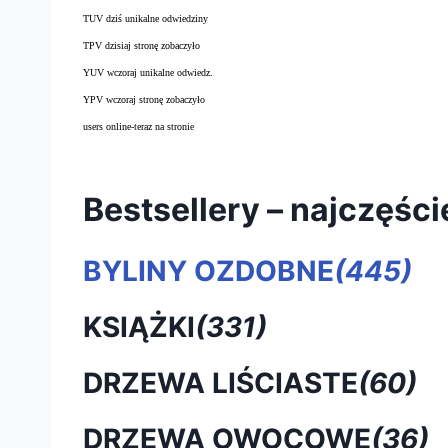
TUV dziś unikalne odwiedziny
TPV dzisiaj stronę zobaczyło
YUV wczoraj unikalne odwiedz.
YPV wczoraj stronę zobaczyło
users online-teraz na stronie
Bestsellery – najczęśc
BYLINY OZDOBNE
(445)
KSIĄŻKI
(331)
DRZEWA LIŚCIASTE
(60)
DRZEWA OWOCOWE
(36)