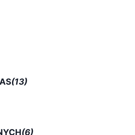
RAS
(13)
NYCH
(6)