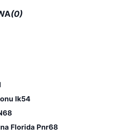
WA
(0)
1
konu Ik54
 N68
na Florida Pnr68