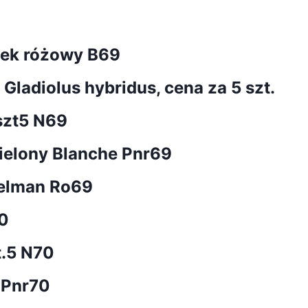
nek różowy B69
ladiolus hybridus, cena za 5 szt.
szt5 N69
ielony Blanche Pnr69
elman Ro69
0
t.5 N70
 Pnr70