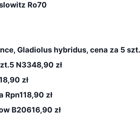
slowitz Ro70
e, Gladiolus hybridus, cena za 5 szt
szt.5 N334
8,90 zł
18,90 zł
a Rpn1
18,90 zł
Snow B206
16,90 zł