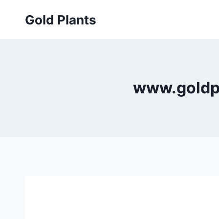
Przejdź
Gold Plants
do
treści
www.goldpl