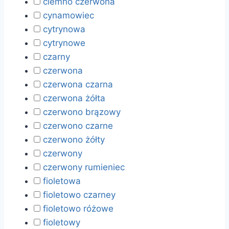
ciemno czerwona
cynamowiec
cytrynowa
cytrynowe
czarny
czerwona
czerwona czarna
czerwona żółta
czerwono brązowy
czerwono czarne
czerwono żółty
czerwony
czerwony rumieniec
fioletowa
fioletowo czarney
fioletowo różowe
fioletowy