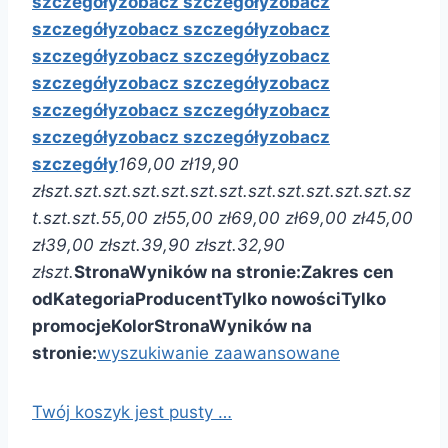
szczegóły
zobacz szczegóły
zobacz
szczegóły
zobacz szczegóły
zobacz
szczegóły
zobacz szczegóły
zobacz
szczegóły
zobacz szczegóły
zobacz
szczegóły
zobacz szczegóły
zobacz
szczegóły
zobacz szczegóły
zobacz
szczegóły
169,00 zł
19,90
zł
szt.
szt.
szt.
szt.
szt.
szt.
szt.
szt.
szt.
szt.
szt.
szt.
sz
t.
szt.
szt.
55,00 zł
55,00 zł
69,00 zł
69,00 zł
45,00
zł
39,00 zł
szt.
39,90 zł
szt.
32,90
zł
szt.
Strona
Wyników na stronie:
Zakres cen
od
Kategoria
Producent
Tylko nowości
Tylko
promocje
Kolor
Strona
Wyników na
stronie:
wyszukiwanie zaawansowane
Twój koszyk jest pusty …