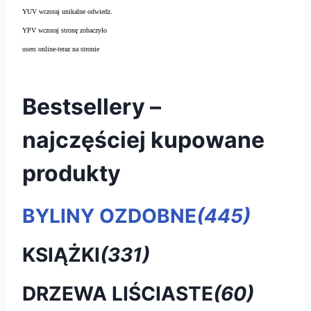
YUV wczoraj unikalne odwiedz.
YPV wczoraj stronę zobaczyło
users online-teraz na stronie
Bestsellery –
najczęściej kupowane
produkty
BYLINY OZDOBNE
(445)
KSIĄŻKI
(331)
DRZEWA LIŚCIASTE
(60)