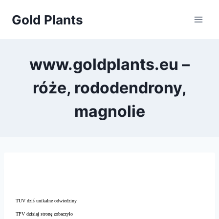
Przejdź
Gold Plants
do
treści
www.goldplants.eu –
róże, rododendrony,
magnolie
TUV dziś unikalne odwiedziny
TPV dzisiaj stronę zobaczyło