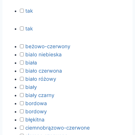
tak
tak
beżowo-czerwony
bialo niebieska
biała
biało czerwona
biało różowy
biały
biały czarny
bordowa
bordowy
błękitna
ciemnobrązowo-czerwone