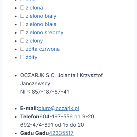
zielona
zielono bialy
zielono biała
zielono srebrny
zielony
żółta czrwona
żółty
OCZARJK S.C. Jolanta i Krzysztof
Janczewscy
NIP: 857-187-67-41
E-mail:
biuro@oczarjk.pl
Telefon
604-197-556 od 9-20
692-474-891 od 15 do 20
Gadu Gadu
42335517