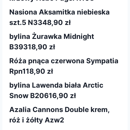
Nasiona Aksamitka niebieska
szt.5 N334
8,90 zł
bylina Żurawka Midnight
B393
18,90 zł
Róża pnąca czerwona Sympatia
Rpn1
18,90 zł
bylina Lawenda biała Arctic
Snow B206
16,90 zł
Azalia Cannons Double krem,
róż i żółty Azw2