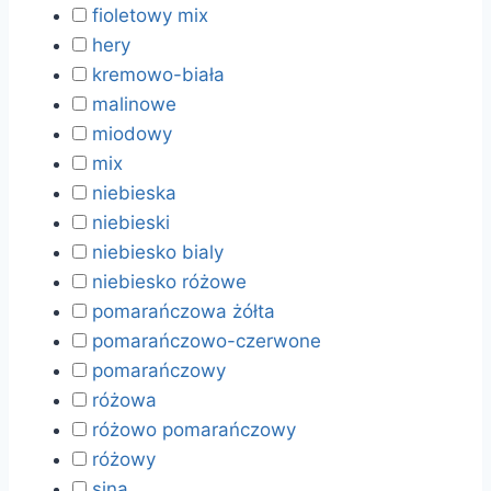
fioletowy mix
hery
kremowo-biała
malinowe
miodowy
mix
niebieska
niebieski
niebiesko bialy
niebiesko różowe
pomarańczowa żółta
pomarańczowo-czerwone
pomarańczowy
różowa
różowo pomarańczowy
różowy
sina