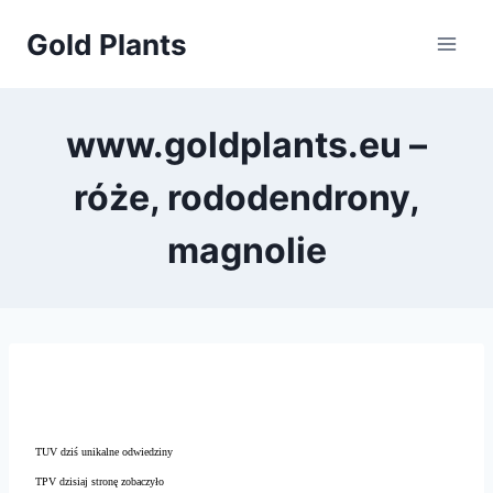
Przejdź
Gold Plants
do
treści
www.goldplants.eu –
róże, rododendrony,
magnolie
TUV dziś unikalne odwiedziny
TPV dzisiaj stronę zobaczyło