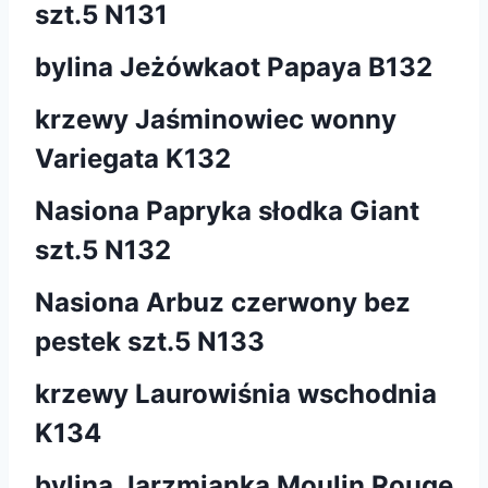
szt.5 N131
bylina Jeżówkaot Papaya B132
krzewy Jaśminowiec wonny
Variegata K132
Nasiona Papryka słodka Giant
szt.5 N132
Nasiona Arbuz czerwony bez
pestek szt.5 N133
krzewy Laurowiśnia wschodnia
K134
bylina Jarzmianka Moulin Rouge