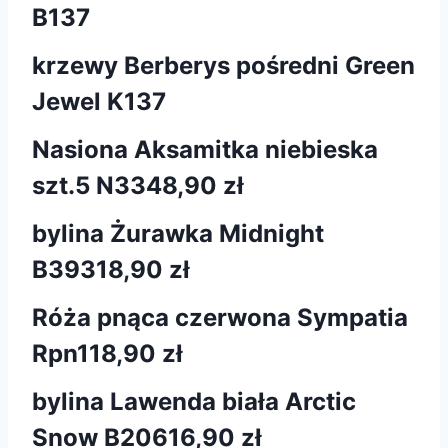
B137
krzewy Berberys pośredni Green
Jewel K137
Nasiona Aksamitka niebieska
szt.5 N334
8,90 zł
bylina Żurawka Midnight
B393
18,90 zł
Róża pnąca czerwona Sympatia
Rpn1
18,90 zł
bylina Lawenda biała Arctic
Snow B206
16,90 zł