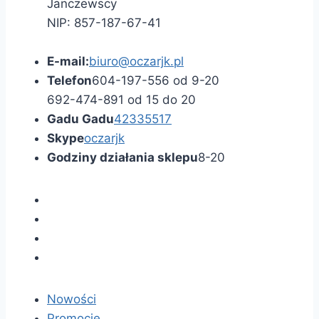
Janczewscy
NIP: 857-187-67-41
E-mail:
biuro@oczarjk.pl
Telefon
604-197-556 od 9-20
692-474-891 od 15 do 20
Gadu Gadu
42335517
Skype
oczarjk
Godziny działania sklepu
8-20
Nowości
Promocje