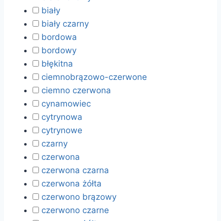
biały
biały czarny
bordowa
bordowy
błękitna
ciemnobrązowo-czerwone
ciemno czerwona
cynamowiec
cytrynowa
cytrynowe
czarny
czerwona
czerwona czarna
czerwona żółta
czerwono brązowy
czerwono czarne