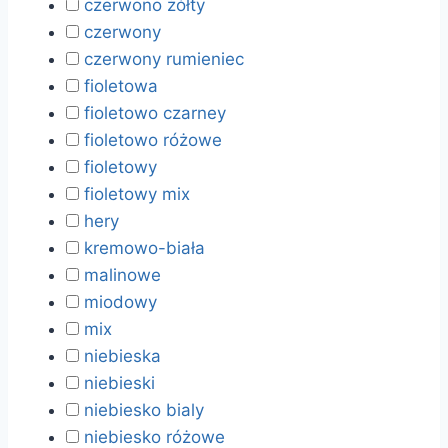
czerwono żółty
czerwony
czerwony rumieniec
fioletowa
fioletowo czarney
fioletowo różowe
fioletowy
fioletowy mix
hery
kremowo-biała
malinowe
miodowy
mix
niebieska
niebieski
niebiesko bialy
niebiesko różowe