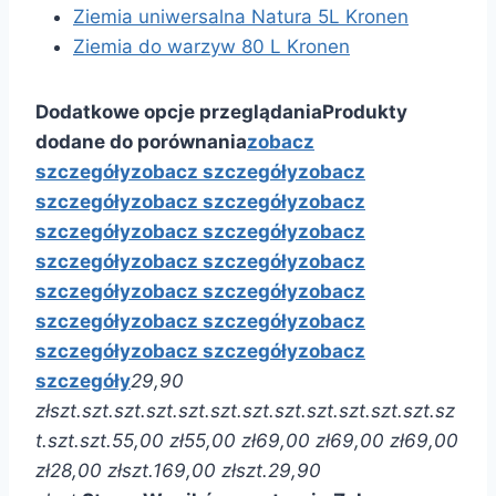
Ziemia uniwersalna Natura 5L Kronen
Ziemia do warzyw 80 L Kronen
Dodatkowe opcje przeglądania
Produkty
dodane do porównania
zobacz
szczegóły
zobacz szczegóły
zobacz
szczegóły
zobacz szczegóły
zobacz
szczegóły
zobacz szczegóły
zobacz
szczegóły
zobacz szczegóły
zobacz
szczegóły
zobacz szczegóły
zobacz
szczegóły
zobacz szczegóły
zobacz
szczegóły
zobacz szczegóły
zobacz
szczegóły
29,90
zł
szt.
szt.
szt.
szt.
szt.
szt.
szt.
szt.
szt.
szt.
szt.
szt.
sz
t.
szt.
szt.
55,00 zł
55,00 zł
69,00 zł
69,00 zł
69,00
zł
28,00 zł
szt.
169,00 zł
szt.
29,90