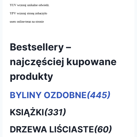
YUV wczoraj unikalne odwiedz.
YPV wczoraj stronę zobaczyło
users online-teraz na stronie
Bestsellery –
najczęściej kupowane
produkty
BYLINY OZDOBNE
(445)
KSIĄŻKI
(331)
DRZEWA LIŚCIASTE
(60)