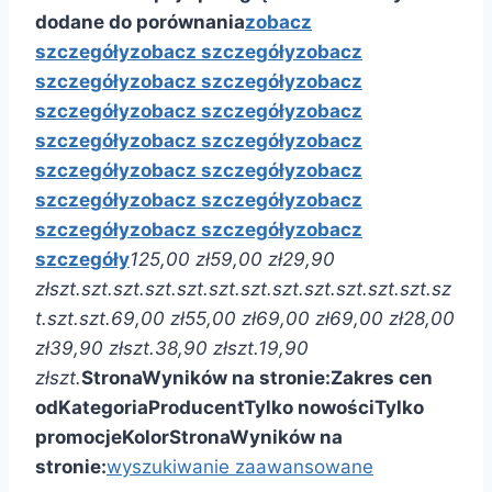
dodane do porównania
zobacz
szczegóły
zobacz szczegóły
zobacz
szczegóły
zobacz szczegóły
zobacz
szczegóły
zobacz szczegóły
zobacz
szczegóły
zobacz szczegóły
zobacz
szczegóły
zobacz szczegóły
zobacz
szczegóły
zobacz szczegóły
zobacz
szczegóły
zobacz szczegóły
zobacz
szczegóły
125,00 zł
59,00 zł
29,90
zł
szt.
szt.
szt.
szt.
szt.
szt.
szt.
szt.
szt.
szt.
szt.
szt.
sz
t.
szt.
szt.
69,00 zł
55,00 zł
69,00 zł
69,00 zł
28,00
zł
39,90 zł
szt.
38,90 zł
szt.
19,90
zł
szt.
Strona
Wyników na stronie:
Zakres cen
od
Kategoria
Producent
Tylko nowości
Tylko
promocje
Kolor
Strona
Wyników na
stronie:
wyszukiwanie zaawansowane