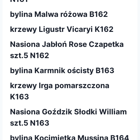
bylina Malwa różowa B162
krzewy Ligustr Vicaryi K162
Nasiona Jabłoń Rose Czapetka
szt.5 N162
bylina Karmnik ościsty B163
krzewy Irga pomarszczona
K163
Nasiona Goździk Słodki William
szt.5 N163
bylina Kocimiętka Mussina B164