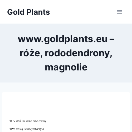
Przejdź
Gold Plants
do
treści
www.goldplants.eu –
róże, rododendrony,
magnolie
TUV dziś unikalne odwiedziny
TPV dzisiaj stronę zobaczyło