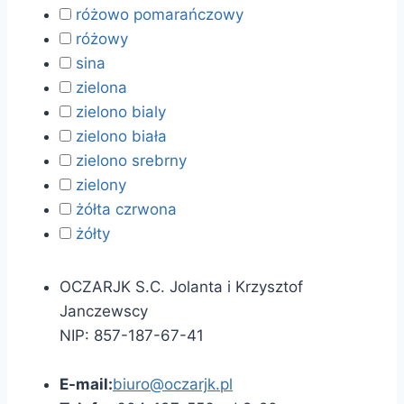
różowo pomarańczowy
różowy
sina
zielona
zielono bialy
zielono biała
zielono srebrny
zielony
żółta czrwona
żółty
OCZARJK S.C. Jolanta i Krzysztof
Janczewscy
NIP: 857-187-67-41
E-mail:
biuro@oczarjk.pl