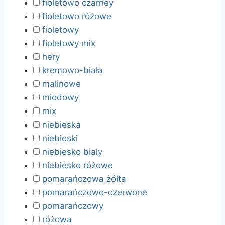
fioletowo czarney
fioletowo różowe
fioletowy
fioletowy mix
hery
kremowo-biała
malinowe
miodowy
mix
niebieska
niebieski
niebiesko bialy
niebiesko różowe
pomarańczowa żółta
pomarańczowo-czerwone
pomarańczowy
różowa