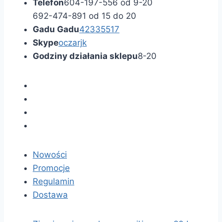
Telefon
604-197-556 od 9-20
692-474-891 od 15 do 20
Gadu Gadu
42335517
Skype
oczarjk
Godziny działania sklepu
8-20
Nowości
Promocje
Regulamin
Dostawa