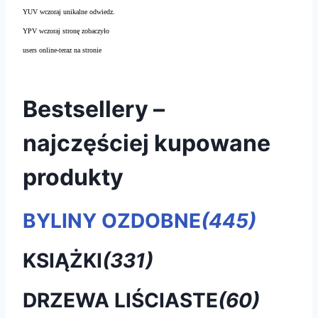
YUV wczoraj unikalne odwiedz.
YPV wczoraj stronę zobaczyło
users online-teraz na stronie
Bestsellery –
najczęściej kupowane
produkty
BYLINY OZDOBNE
(445)
KSIĄŻKI
(331)
DRZEWA LIŚCIASTE
(60)