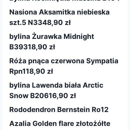
Nasiona Aksamitka niebieska
szt.5 N334
8,90 zł
bylina Żurawka Midnight
B393
18,90 zł
Róża pnąca czerwona Sympatia
Rpn1
18,90 zł
bylina Lawenda biała Arctic
Snow B206
16,90 zł
Rododendron Bernstein Ro12
Azalia Golden flare złotożółte