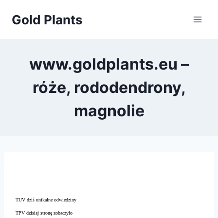
Przejdź
Gold Plants
do
treści
www.goldplants.eu –
róże, rododendrony,
magnolie
TUV dziś unikalne odwiedziny
TPV dzisiaj stronę zobaczyło