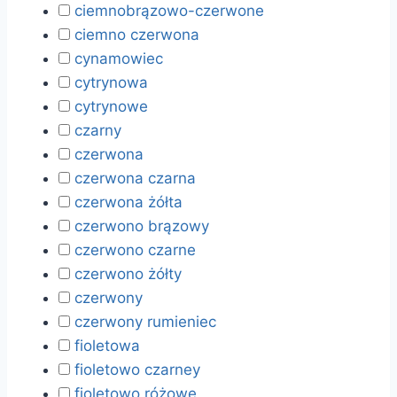
ciemnobrązowo-czerwone
ciemno czerwona
cynamowiec
cytrynowa
cytrynowe
czarny
czerwona
czerwona czarna
czerwona żółta
czerwono brązowy
czerwono czarne
czerwono żółty
czerwony
czerwony rumieniec
fioletowa
fioletowo czarney
fioletowo różowe