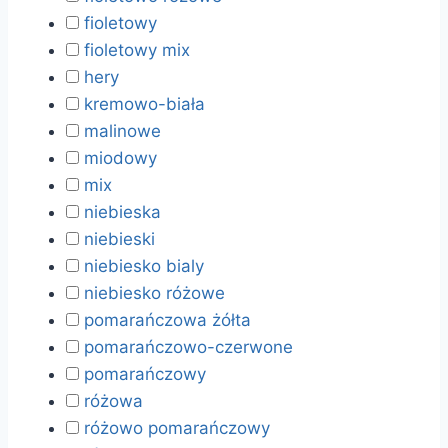
fioletowy
fioletowy mix
hery
kremowo-biała
malinowe
miodowy
mix
niebieska
niebieski
niebiesko bialy
niebiesko różowe
pomarańczowa żółta
pomarańczowo-czerwone
pomarańczowy
różowa
różowo pomarańczowy