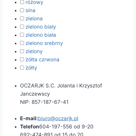
różowy
sina
zielona
zielono bialy
zielono biała
zielono srebrny
zielony
żółta czrwona
żółty
OCZARJK S.C. Jolanta i Krzysztof
Janczewscy
NIP: 857-187-67-41
E-mail:
biuro@oczarjk.pl
Telefon
604-197-556 od 9-20
692-474-891 od 15 do 20