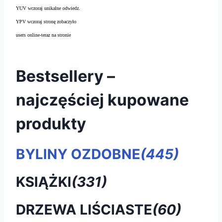
YUV wczoraj unikalne odwiedz.
YPV wczoraj stronę zobaczyło
users online-teraz na stronie
Bestsellery –
najczęściej kupowane
produkty
BYLINY OZDOBNE
(445)
KSIĄŻKI
(331)
DRZEWA LIŚCIASTE
(60)