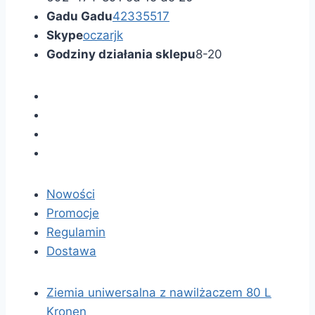
Gadu Gadu
42335517
Skype
oczarjk
Godziny działania sklepu
8-20
Nowości
Promocje
Regulamin
Dostawa
Ziemia uniwersalna z nawilżaczem 80 L
Kronen