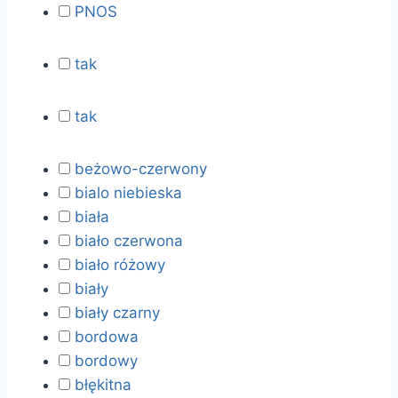
PNOS
tak
tak
beżowo-czerwony
bialo niebieska
biała
biało czerwona
biało różowy
biały
biały czarny
bordowa
bordowy
błękitna