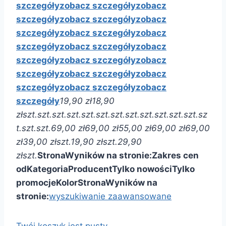
szczegóły
zobacz szczegóły
zobacz
szczegóły
zobacz szczegóły
zobacz
szczegóły
zobacz szczegóły
zobacz
szczegóły
zobacz szczegóły
zobacz
szczegóły
zobacz szczegóły
zobacz
szczegóły
zobacz szczegóły
zobacz
szczegóły
zobacz szczegóły
zobacz
szczegóły
19,90 zł
18,90
zł
szt.
szt.
szt.
szt.
szt.
szt.
szt.
szt.
szt.
szt.
szt.
szt.
sz
t.
szt.
szt.
69,00 zł
69,00 zł
55,00 zł
69,00 zł
69,00
zł
39,00 zł
szt.
19,90 zł
szt.
29,90
zł
szt.
Strona
Wyników na stronie:
Zakres cen
od
Kategoria
Producent
Tylko nowości
Tylko
promocje
Kolor
Strona
Wyników na
stronie:
wyszukiwanie zaawansowane