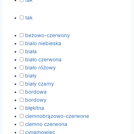
tak
tak
beżowo-czerwony
bialo niebieska
biała
biało czerwona
biało różowy
biały
biały czarny
bordowa
bordowy
błękitna
ciemnobrązowo-czerwone
ciemno czerwona
cynamowiec