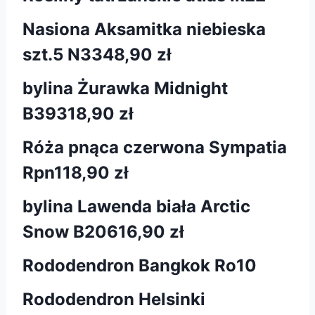
Nasiona Aksamitka niebieska
szt.5 N334
8,90 zł
bylina Żurawka Midnight
B393
18,90 zł
Róża pnąca czerwona Sympatia
Rpn1
18,90 zł
bylina Lawenda biała Arctic
Snow B206
16,90 zł
Rododendron Bangkok Ro10
Rododendron Helsinki