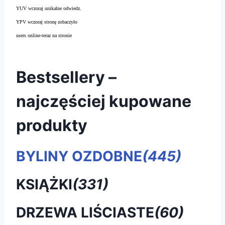
YUV wczoraj unikalne odwiedz.
YPV wczoraj stronę zobaczyło
users online-teraz na stronie
Bestsellery –
najczęściej kupowane
produkty
BYLINY OZDOBNE
(445)
KSIĄŻKI
(331)
DRZEWA LIŚCIASTE
(60)