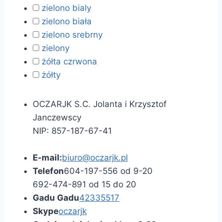
zielono bialy
zielono biała
zielono srebrny
zielony
żółta czrwona
żółty
OCZARJK S.C. Jolanta i Krzysztof
Janczewscy
NIP: 857-187-67-41
E-mail:
biuro@oczarjk.pl
Telefon
604-197-556 od 9-20
692-474-891 od 15 do 20
Gadu Gadu
42335517
Skype
oczarjk