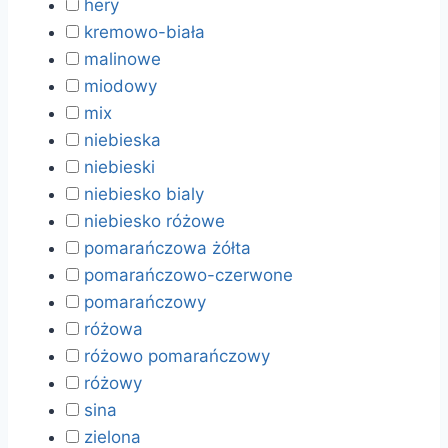
hery
kremowo-biała
malinowe
miodowy
mix
niebieska
niebieski
niebiesko bialy
niebiesko różowe
pomarańczowa żółta
pomarańczowo-czerwone
pomarańczowy
różowa
różowo pomarańczowy
różowy
sina
zielona