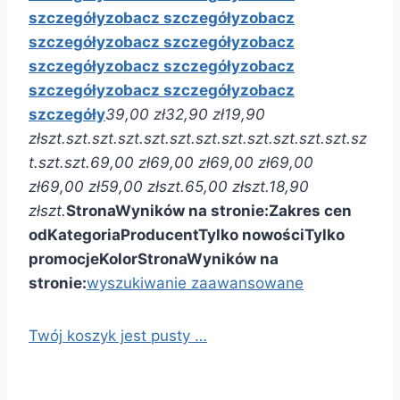
szczegóły
zobacz szczegóły
zobacz
szczegóły
zobacz szczegóły
zobacz
szczegóły
zobacz szczegóły
zobacz
szczegóły
zobacz szczegóły
zobacz
szczegóły
39,00 zł
32,90 zł
19,90
zł
szt.
szt.
szt.
szt.
szt.
szt.
szt.
szt.
szt.
szt.
szt.
szt.
sz
t.
szt.
szt.
69,00 zł
69,00 zł
69,00 zł
69,00
zł
69,00 zł
59,00 zł
szt.
65,00 zł
szt.
18,90
zł
szt.
Strona
Wyników na stronie:
Zakres cen
od
Kategoria
Producent
Tylko nowości
Tylko
promocje
Kolor
Strona
Wyników na
stronie:
wyszukiwanie zaawansowane
Twój koszyk jest pusty …