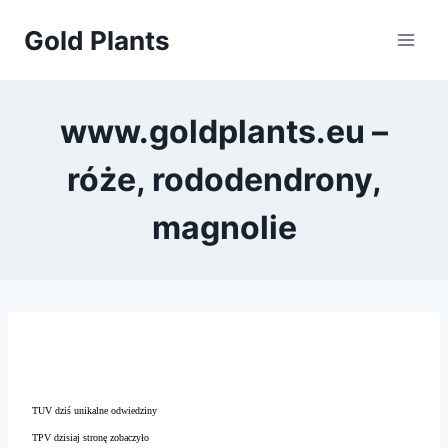
Przejdź
Gold Plants
do
treści
www.goldplants.eu –
róże, rododendrony,
magnolie
TUV dziś unikalne odwiedziny
TPV dzisiaj stronę zobaczyło