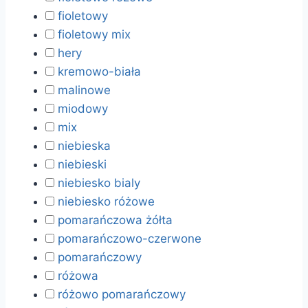
fioletowy
fioletowy mix
hery
kremowo-biała
malinowe
miodowy
mix
niebieska
niebieski
niebiesko bialy
niebiesko różowe
pomarańczowa żółta
pomarańczowo-czerwone
pomarańczowy
różowa
różowo pomarańczowy