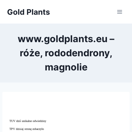
Przejdź
Gold Plants
do
treści
www.goldplants.eu –
róże, rododendrony,
magnolie
TUV dziś unikalne odwiedziny
TPV dzisiaj stronę zobaczyło