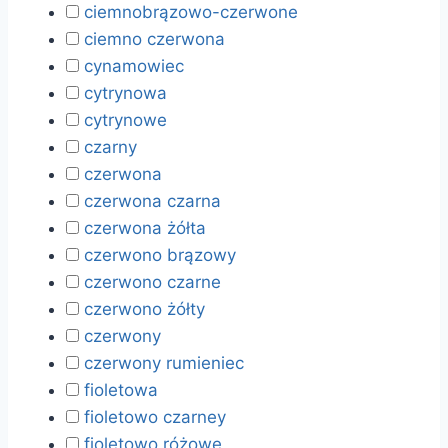
ciemnobrązowo-czerwone
ciemno czerwona
cynamowiec
cytrynowa
cytrynowe
czarny
czerwona
czerwona czarna
czerwona żółta
czerwono brązowy
czerwono czarne
czerwono żółty
czerwony
czerwony rumieniec
fioletowa
fioletowo czarney
fioletowo różowe