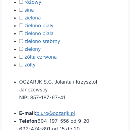
różowy
sina
zielona
zielono bialy
zielono biała
zielono srebrny
zielony
żółta czrwona
żółty
OCZARJK S.C. Jolanta i Krzysztof
Janczewscy
NIP: 857-187-67-41
E-mail:
biuro@oczarjk.pl
Telefon
604-197-556 od 9-20
692-474-891 od 15 do 20