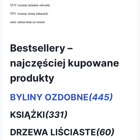
YUV wczoraj unikalne odwiedz.
YPV wczoraj stronę zobaczyło
users online-teraz na stronie
Bestsellery –
najczęściej kupowane
produkty
BYLINY OZDOBNE
(445)
KSIĄŻKI
(331)
DRZEWA LIŚCIASTE
(60)