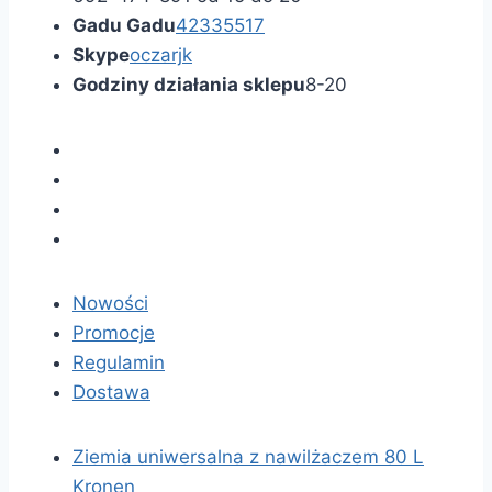
Gadu Gadu
42335517
Skype
oczarjk
Godziny działania sklepu
8-20
Nowości
Promocje
Regulamin
Dostawa
Ziemia uniwersalna z nawilżaczem 80 L
Kronen