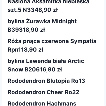
Nasiona Aksamitka niebieska
szt.5 N334
8,90 zł
bylina Żurawka Midnight
B393
18,90 zł
Róża pnąca czerwona Sympatia
Rpn1
18,90 zł
bylina Lawenda biała Arctic
Snow B206
16,90 zł
Rododendron Blutopia Ro13
Rododendron Cheer Ro22
Rododendron Hachmans