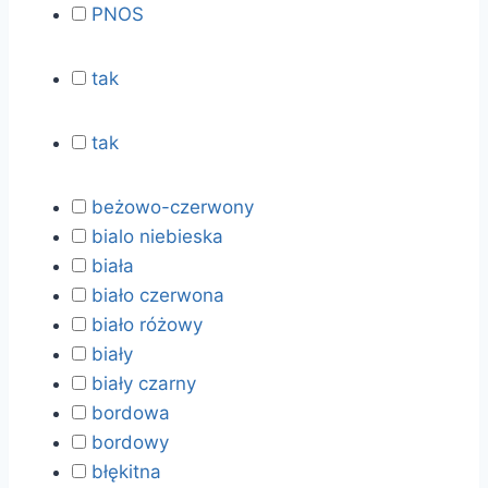
PNOS
tak
tak
beżowo-czerwony
bialo niebieska
biała
biało czerwona
biało różowy
biały
biały czarny
bordowa
bordowy
błękitna