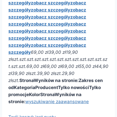
szczegóły
zobacz szczegóły
zobacz
szczegóły
zobacz szczegóły
zobacz
szczegóły
zobacz szczegóły
zobacz
szczegóły
zobacz szczegóły
zobacz
szczegóły
zobacz szczegóły
zobacz
szczegóły
zobacz szczegóły
zobacz
szczegóły
zobacz szczegóły
zobacz
szczegóły
69,00 zł
39,00 zł
19,90
zł
szt.
szt.
szt.
szt.
szt.
szt.
szt.
szt.
szt.
szt.
szt.
szt.
sz
t.
szt.
szt.
69,00 zł
69,00 zł
69,00 zł
55,00 zł
44,90
zł
39,90 zł
szt.
39,90 zł
szt.
29,90
zł
szt.
Strona
Wyników na stronie:
Zakres cen
od
Kategoria
Producent
Tylko nowości
Tylko
promocje
Kolor
Strona
Wyników na
stronie:
wyszukiwanie zaawansowane