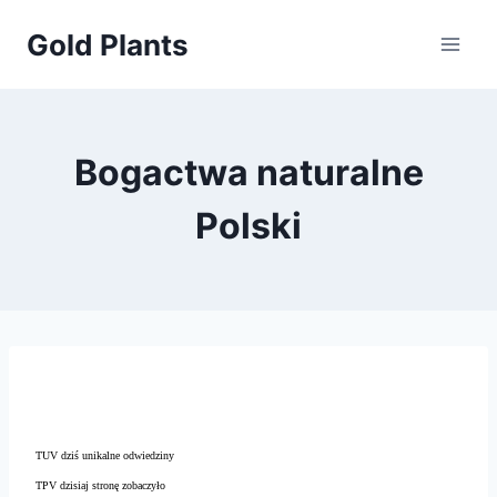
Przejdź
Gold Plants
do
treści
Bogactwa naturalne
Polski
TUV dziś unikalne odwiedziny
TPV dzisiaj stronę zobaczyło