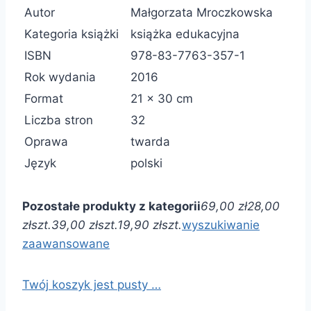
Autor
Małgorzata Mroczkowska
Kategoria książki
książka edukacyjna
ISBN
978-83-7763-357-1
Rok wydania
2016
Format
21 x 30 cm
Liczba stron
32
Oprawa
twarda
Język
polski
Pozostałe produkty z kategorii
69,00 zł
28,00
zł
szt.
39,00 zł
szt.
19,90 zł
szt.
wyszukiwanie
zaawansowane
Twój koszyk jest pusty …