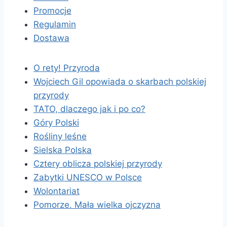
Promocje
Regulamin
Dostawa
O rety! Przyroda
Wojciech Gil opowiada o skarbach polskiej
przyrody
TATO, dlaczego jak i po co?
Góry Polski
Rośliny leśne
Sielska Polska
Cztery oblicza polskiej przyrody
Zabytki UNESCO w Polsce
Wolontariat
Pomorze. Mała wielka ojczyzna