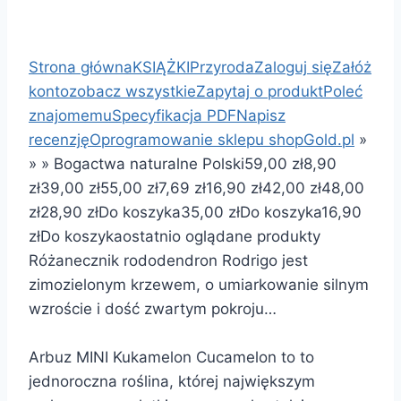
Strona główna
KSIĄŻKI
Przyroda
Zaloguj się
Załóż
konto
zobacz wszystkie
Zapytaj o produkt
Poleć
znajomemu
Specyfikacja PDF
Napisz
recenzję
Oprogramowanie sklepu shopGold.pl
»
»
»
Bogactwa naturalne Polski
59,00 zł
8,90
zł
39,00 zł
55,00 zł
7,69 zł
16,90 zł
42,00 zł
48,00
zł
28,90 zł
Do koszyka
35,00 zł
Do koszyka
16,90
zł
Do koszyka
ostatnio oglądane produkty
Różanecznik rododendron Rodrigo jest
zimozielonym krzewem, o umiarkowanie silnym
wzroście i dość zwartym pokroju…
Arbuz MINI Kukamelon Cucamelon to to
jednoroczna roślina, której największym