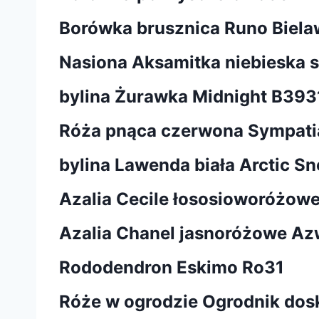
Borówka brusznica Runo Biel
Nasiona Aksamitka niebieska 
bylina Żurawka Midnight B393
Róża pnąca czerwona Sympati
bylina Lawenda biała Arctic 
Azalia Cecile łososioworóżow
Azalia Chanel jasnoróżowe A
Rododendron Eskimo Ro31
Róże w ogrodzie Ogrodnik dos