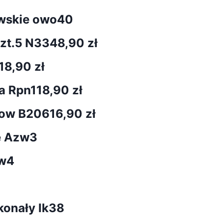
awskie owo40
szt.5 N334
8,90 zł
18,90 zł
a Rpn1
18,90 zł
Snow B206
16,90 zł
e Azw3
zw4
konały Ik38