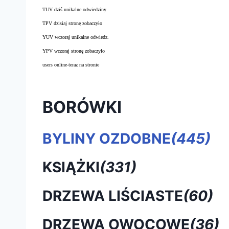
TUV dziś unikalne odwiedziny
TPV dzisiaj stronę zobaczyło
YUV wczoraj unikalne odwiedz.
YPV wczoraj stronę zobaczyło
users online-teraz na stronie
BORÓWKI
BYLINY OZDOBNE
(445)
KSIĄŻKI
(331)
DRZEWA LIŚCIASTE
(60)
DRZEWA OWOCOWE
(36)