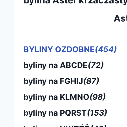
bylina Aster krzaczas
As
BYLINY OZDOBNE
(454)
byliny na ABCDE
(72)
byliny na FGHIJ
(87)
byliny na KLMNO
(98)
byliny na PQRST
(153)