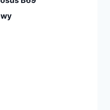
mosus B69
owy