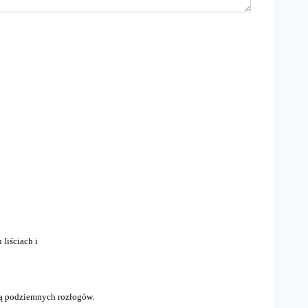
liściach i
ocą podziemnych rozłogów.