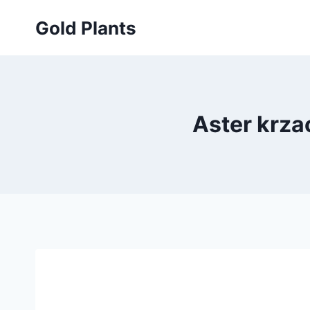
Przejdź
Gold Plants
do
treści
Aster krz