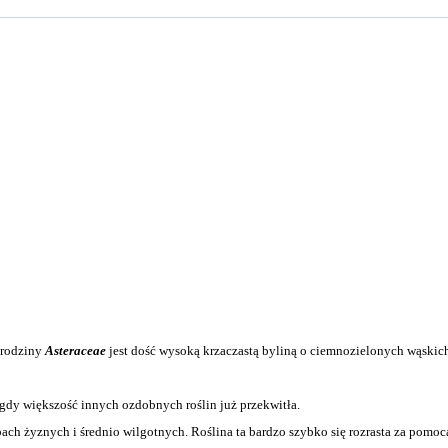
 rodziny
Asteraceae
jest dość wysoką krzaczastą byliną o ciemnozielonych wąskich 
, gdy większość innych ozdobnych roślin już przekwitła.
ach żyznych i średnio wilgotnych. Roślina ta bardzo szybko się rozrasta za pom