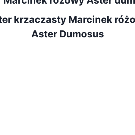
ty Marcinek różowy Aster du
ter krzaczasty Marcinek róż
Aster Dumosus