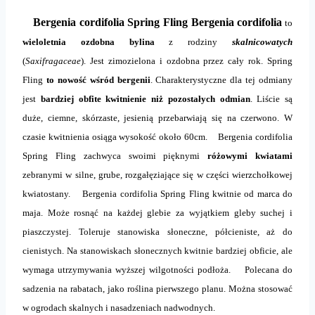
Bergenia cordifolia Spring Fling Bergenia cordifolia
to
wieloletnia ozdobna bylina
z rodziny
skalnicowatych
(
Saxifragaceae
). Jest zimozielona i ozdobna przez cały rok. Spring
Fling
to nowość wśród bergenii
. Charakterystyczne dla tej odmiany
jest
bardziej obfite kwitnienie niż pozostałych odmian
. Liście są
duże, ciemne, skórzaste, jesienią przebarwiają się na czerwono. W
czasie kwitnienia osiąga wysokość około 60cm. Bergenia cordifolia
Spring Fling zachwyca swoimi pięknymi
różowymi kwiatami
zebranymi w silne, grube, rozgałęziające się w części wierzchołkowej
kwiatostany.
Bergenia cordifolia Spring Fling kwitnie od marca do
maja. Może rosnąć na każdej glebie za wyjątkiem gleby suchej i
piaszczystej. Toleruje stanowiska słoneczne, półcieniste, aż do
cienistych. Na stanowiskach słonecznych kwitnie bardziej obficie, ale
wymaga utrzymywania wyższej wilgotności podłoża. Polecana do
sadzenia na rabatach, jako roślina pierwszego planu. Można stosować
w ogrodach skalnych i nasadzeniach nadwodnych.