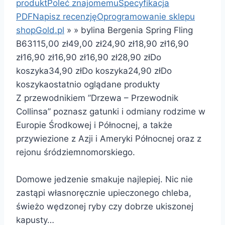
produkt
Poleć znajomemu
Specyfikacja
PDF
Napisz recenzję
Oprogramowanie sklepu
shopGold.pl
»
»
bylina Bergenia Spring Fling
B63
115,00 zł
49,00 zł
24,90 zł
18,90 zł
16,90
zł
16,90 zł
16,90 zł
16,90 zł
28,90 zł
Do
koszyka
34,90 zł
Do koszyka
24,90 zł
Do
koszyka
ostatnio oglądane produkty
Z przewodnikiem ”Drzewa – Przewodnik
Collinsa” poznasz gatunki i odmiany rodzime w
Europie Środkowej i Północnej, a także
przywiezione z Azji i Ameryki Północnej oraz z
rejonu śródziemnomorskiego.
Domowe jedzenie smakuje najlepiej. Nic nie
zastąpi własnoręcznie upieczonego chleba,
świeżo wędzonej ryby czy dobrze ukiszonej
kapusty…