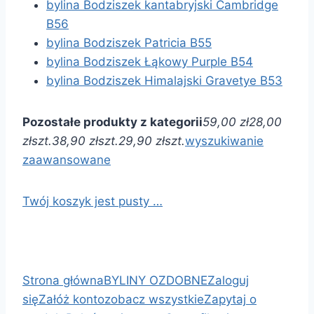
bylina Bodziszek kantabryjski Cambridge
B56
bylina Bodziszek Patricia B55
bylina Bodziszek Łąkowy Purple B54
bylina Bodziszek Himalajski Gravetye B53
Pozostałe produkty z kategorii
59,00 zł
28,00
zł
szt.
38,90 zł
szt.
29,90 zł
szt.
wyszukiwanie
zaawansowane
Twój koszyk jest pusty …
Strona główna
BYLINY OZDOBNE
Zaloguj
się
Załóż konto
zobacz wszystkie
Zapytaj o