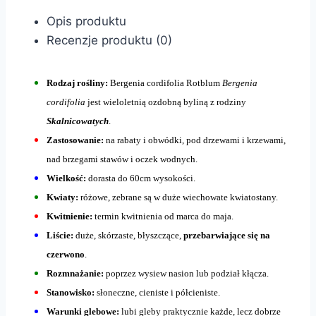
Opis produktu
Recenzje produktu (0)
Rodzaj rośliny:
Bergenia cordifolia Rotblum
Bergenia
cordifolia
jest wieloletnią ozdobną byliną z rodziny
Skalnicowatych
.
Zastosowanie:
na rabaty i obwódki, pod drzewami i krzewami,
nad brzegami stawów i oczek wodnych.
Wielkość:
dorasta do 60cm wysokości.
Kwiaty:
różowe, zebrane są w duże wiechowate kwiatostany.
Kwitnienie:
termin kwitnienia od marca do maja.
Liście:
duże, skórzaste, błyszczące,
przebarwiające się na
czerwono
.
Rozmnażanie:
poprzez wysiew nasion lub podział kłącza.
Stanowisko:
słoneczne, cieniste i półcieniste.
Warunki glebowe:
lubi gleby praktycznie każde, lecz dobrze