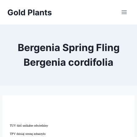
Przejdź
Gold Plants
do
treści
Bergenia Spring Fling
Bergenia cordifolia
TUV dziś unikalne odwiedziny
TPV dzisiaj stronę zobaczyło