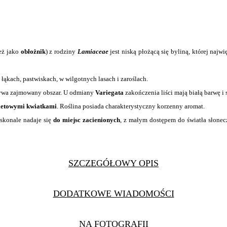
eż jako
obłożnik
) z rodziny
Lamiaceae
jest niską płożącą się byliną, której najwi
ąkach, pastwiskach, w wilgotnych lasach i zaroślach.
rywa zajmowany obszar. U odmiany
Variegata
zakończenia liści mają białą barwę i
oletowymi kwiatkami
. Roślina posiada charakterystyczny korzenny aromat.
oskonale nadaje się
do miejsc zacienionych
, z małym dostępem do światła słonec
SZCZEGÓŁOWY OPIS
DODATKOWE WIADOMOŚCI
NA FOTOGRAFII