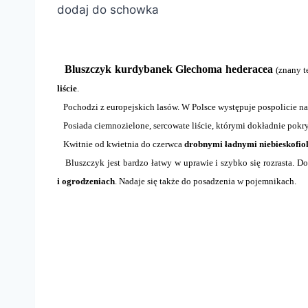
dodaj do schowka
Bluszczyk kurdybanek Glechoma hederacea
(znany t
liście
.
Pochodzi z europejskich lasów. W Polsce występuje pospolicie na ł
Posiada ciemnozielone, sercowate liście, którymi dokładnie pok
Kwitnie od kwietnia do czerwca
drobnymi ładnymi niebieskofi
Bluszczyk jest bardzo łatwy w uprawie i szybko się rozrasta. D
i ogrodzeniach
. Nadaje się także do posadzenia w pojemnikach.