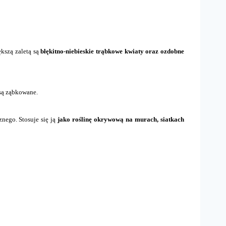
ększą zaletą są
błękitno-niebieskie trąbkowe kwiaty oraz ozdobne
 są ząbkowane.
znego. Stosuje się ją
jako roślinę okrywową na murach, siatkach