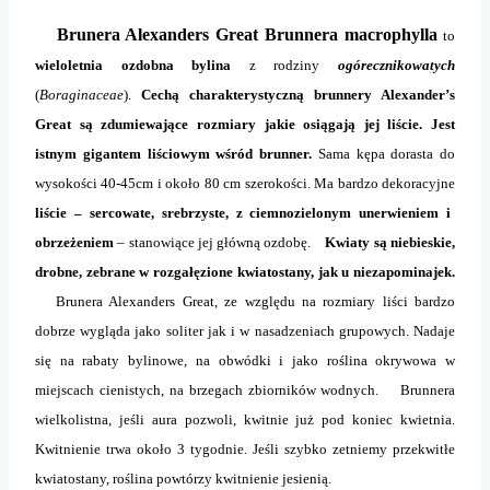
Brunera Alexanders Great Brunnera macrophylla
to
wieloletnia ozdobna bylina
z rodziny
ogórecznikowatych
(
Boraginaceae
).
Cechą charakterystyczną brunnery Alexander’s
Great są zdumiewające rozmiary jakie osiągają jej liście. Jest
istnym gigantem liściowym wśród brunner.
Sama kępa dorasta do
wysokości 40-45cm i około 80 cm szerokości. Ma bardzo dekoracyjne
liście – sercowate, srebrzyste, z ciemnozielonym unerwieniem i
obrzeżeniem
– stanowiące jej główną ozdobę.
Kwiaty są niebieskie,
drobne, zebrane w rozgałęzione kwiatostany, jak u niezapominajek.
Brunera Alexanders Great, ze względu na rozmiary liści bardzo
dobrze wygląda jako soliter jak i w nasadzeniach grupowych. Nadaje
się na rabaty bylinowe, na obwódki i jako roślina okrywowa w
miejscach cienistych, na brzegach zbiorników wodnych. Brunnera
wielkolistna, jeśli aura pozwoli, kwitnie już pod koniec kwietnia.
Kwitnienie trwa około 3 tygodnie. Jeśli szybko zetniemy przekwitłe
kwiatostany, roślina powtórzy kwitnienie jesienią.