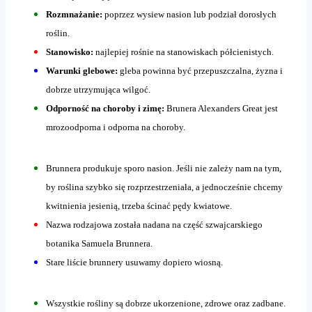
Rozmnażanie:
poprzez wysiew nasion lub podział dorosłych
roślin.
Stanowisko:
najlepiej rośnie na stanowiskach półcienistych.
Warunki glebowe:
gleba powinna być przepuszczalna, żyzna i
dobrze utrzymująca wilgoć.
Odporność na choroby i zimę:
Brunera Alexanders Great jest
mrozoodporna i odporna na choroby.
Brunnera produkuje sporo nasion. Jeśli nie zależy nam na tym,
by roślina szybko się rozprzestrzeniała, a jednocześnie chcemy
kwitnienia jesienią, trzeba ścinać pędy kwiatowe.
Nazwa rodzajowa została nadana na część szwajcarskiego
botanika Samuela Brunnera.
Stare liście brunnery usuwamy dopiero wiosną.
Wszystkie rośliny są dobrze ukorzenione, zdrowe oraz zadbane.