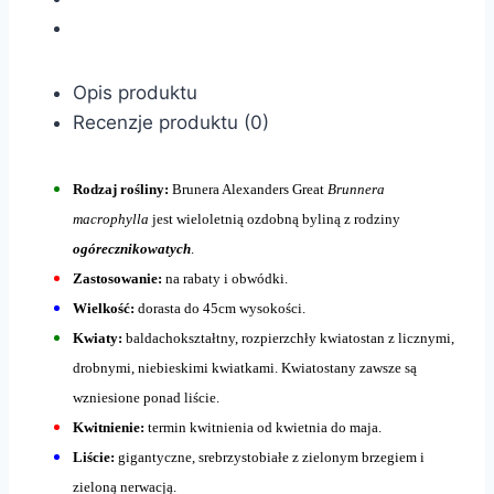
Opis produktu
Recenzje produktu (0)
Rodzaj rośliny:
Brunera Alexanders Great
Brunnera
macrophylla
jest wieloletnią ozdobną byliną z rodziny
ogórecznikowatych
.
Zastosowanie:
na rabaty i obwódki.
Wielkość:
dorasta do 45cm wysokości.
Kwiaty:
baldachokształtny, rozpierzchły kwiatostan z licznymi,
drobnymi, niebieskimi kwiatkami. Kwiatostany zawsze są
wzniesione ponad liście.
Kwitnienie:
termin kwitnienia od kwietnia do maja.
Liście:
gigantyczne, srebrzystobiałe z zielonym brzegiem i
zieloną nerwacją.