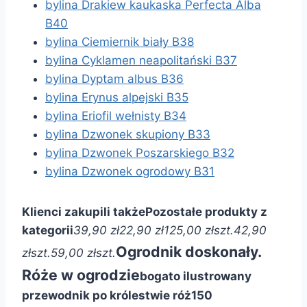
bylina Drakiew kaukaska Perfecta Alba
B40
bylina Ciemiernik biały B38
bylina Cyklamen neapolitański B37
bylina Dyptam albus B36
bylina Erynus alpejski B35
bylina Eriofil wełnisty B34
bylina Dzwonek skupiony B33
bylina Dzwonek Poszarskiego B32
bylina Dzwonek ogrodowy B31
Klienci zakupili także
Pozostałe produkty z
kategorii
39,90 zł
22,90 zł
125,00 zł
szt.
42,90
Ogrodnik doskonały.
zł
szt.
59,00 zł
szt.
Róże w ogrodzie
bogato ilustrowany
przewodnik po królestwie róż
150