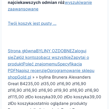
najciekawszych odmian róż
wyszukiwanie
zaawansowane
Twój koszyk jest pusty …
Strona główna
BYLINY OZDOBNE
Zaloguj
się
Załóż konto
zobacz wszystkie
Zapytaj o
produkt
Poleć znajomemu
Specyfikacja
PDF
Napisz recenzję
Oprogramowanie sklepu
shopGold.pl
»
»
bylina Brunera Alexanders
Great B42
35,00 zł
35,00 zł
16,90 zł
16,90
zł
16,90 zł
16,90 zł
16,90 zł
19,90 zł
16,90 zł
16,90
zł
115,00 zł
Do koszyka
39,00 zł
Do koszyka
39,00
zł
Do koszyka
ostatnio oglądane produkty