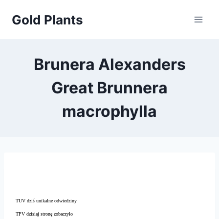
Przejdź
Gold Plants
do
treści
Brunera Alexanders
Great Brunnera
macrophylla
TUV dziś unikalne odwiedziny
TPV dzisiaj stronę zobaczyło