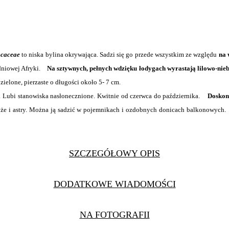
acaceae
to niska bylina okrywająca. Sadzi się go przede wszystkim ze względu
na 
udniowej Afryki.
Na sztywnych, pełnych wdzięku łodygach wyrastają lilowo-nieb
ozielone, pierzaste o długości około 5- 7 cm.
. Lubi stanowiska nasłonecznione. Kwitnie od czerwca do października.
Doskona
 róże i astry. Można ją sadzić w pojemnikach i ozdobnych donicach balkonowyc
SZCZEGÓŁOWY OPIS
DODATKOWE WIADOMOŚCI
NA FOTOGRAFII