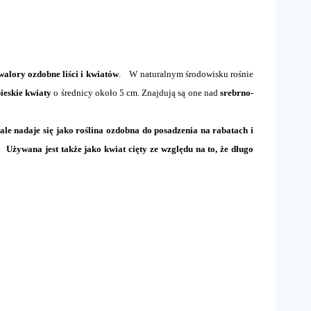
walory ozdobne liści i kwiatów
. W naturalnym środowisku rośnie
ieskie kwiaty
o średnicy około 5 cm. Znajdują są one nad
srebrno-
le nadaje się jako roślina ozdobna do posadzenia na rabatach i
h.
Używana jest także jako kwiat cięty ze względu na to, że długo