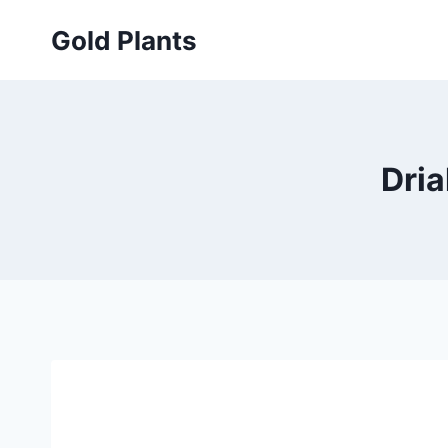
Przejdź
Gold Plants
do
treści
Dria