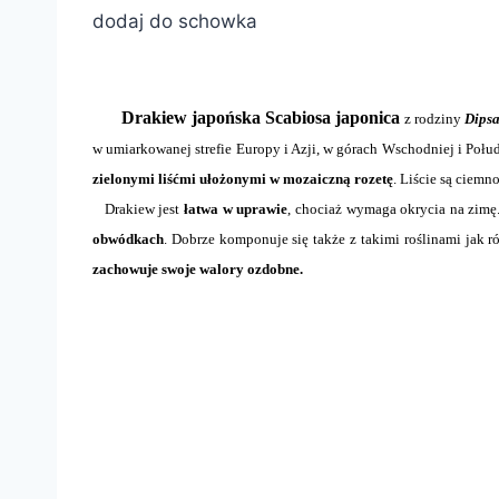
dodaj do schowka
Drakiew japońska Scabiosa japonica
z rodziny
Dips
w umiarkowanej strefie Europy i Azji, w górach Wschodniej i Poł
zielonymi liśćmi ułożonymi w mozaiczną rozetę
. Liście są ciemn
Drakiew jest
łatwa w uprawie
, chociaż wymaga okrycia na zimę
obwódkach
. Dobrze komponuje się także z takimi roślinami jak
zachowuje swoje walory ozdobne.