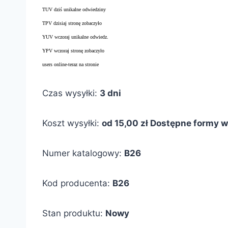
TUV dziś unikalne odwiedziny
TPV dzisiaj stronę zobaczyło
YUV wczoraj unikalne odwiedz.
YPV wczoraj stronę zobaczyło
users online-teraz na stronie
Czas wysyłki:
3 dni
Koszt wysyłki:
od 15,00 zł
Dostępne formy wy
Numer katalogowy:
B26
Kod producenta:
B26
Stan produktu:
Nowy