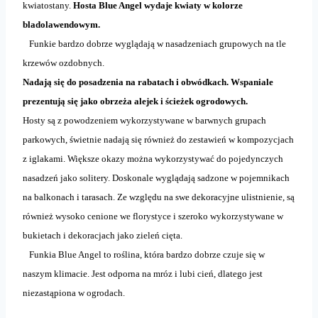
kwiatostany.
Hosta Blue Angel wydaje kwiaty w kolorze
bladolawendowym.
Funkie bardzo dobrze wyglądają w nasadzeniach grupowych na tle
krzewów ozdobnych.
Nadają się do posadzenia na rabatach i obwódkach. Wspaniale
prezentują się jako obrzeża alejek i ścieżek ogrodowych.
Hosty są z powodzeniem wykorzystywane w barwnych grupach
parkowych, świetnie nadają się również do zestawień w kompozycjach
z iglakami. Większe okazy można wykorzystywać do pojedynczych
nasadzeń jako solitery. Doskonale wyglądają sadzone w pojemnikach
na balkonach i tarasach. Ze względu na swe dekoracyjne ulistnienie, są
również wysoko cenione we florystyce i szeroko wykorzystywane w
bukietach i dekoracjach jako zieleń cięta.
Funkia Blue Angel to roślina, która bardzo dobrze czuje się w
naszym klimacie. Jest odporna na mróz i lubi cień, dlatego jest
niezastąpiona w ogrodach.