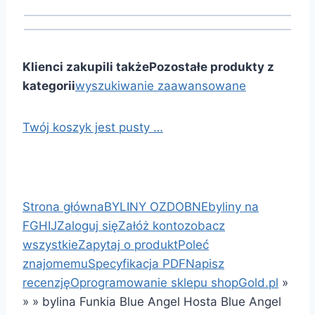
Klienci zakupili także
Pozostałe produkty z
kategorii
wyszukiwanie zaawansowane
Twój koszyk jest pusty …
Strona główna
BYLINY OZDOBNE
byliny na
FGHIJ
Zaloguj się
Załóż konto
zobacz
wszystkie
Zapytaj o produkt
Poleć
znajomemu
Specyfikacja PDF
Napisz
recenzję
Oprogramowanie sklepu shopGold.pl
»
»
»
bylina Funkia Blue Angel Hosta Blue Angel