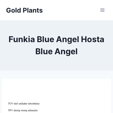
Przejdź
Gold Plants
do
treści
Funkia Blue Angel Hosta
Blue Angel
TUV dziś unikalne odwiedziny
TPV dzisiaj stronę zobaczyło