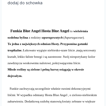
dodaj do schowka
Funkia Blue Angel Hosta Blue Angel
to
wieloletnia
ozdobna bylina
z rodziny
szparagowatych
(
Asparagaceae
).
To jedna z największych odmian Hosty. Przypomina gatunki
tropikalne.
Łukowato wygięte niebiesko-szare liście ,mają sercowaty
kształt, lekko faliste brzegi i są zaostrzone. Swój niespotykany kolor
zawdzięcza woskowemu nalotowi, pokrywającemu liście.
Młode rośliny są zielone i pełną barwę osiągają w okresie
dojrzałym.
Funkie zachwycają szczególnie właśnie swoimi dekoracyjnymi
liśćmi. W wypadku odmiany Hosta Blue Angel , o zielono-niebieskim
zabarwieniu. Dodatkową ozdobę stanowią kwiaty zebrane w większe