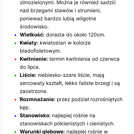
zimozielonymi. Można je również sadzić
nad brzegami stawów i strumieni,
ponieważ bardzo lubią wilgotne
środowisko.
Wielkość:
dorasta do około 120cm.
Kwiaty:
kwiatostan w kolorze
bladofioletowym.
Kwitnienie:
termin kwitnienia od czerwca
do lipca.
Liście:
niebiesko-szare liście, mają
sercowaty kształt, lekko faliste brzegi i są
zaostrzone.
Rozmnażanie:
przez podział rozrośniętych
kęp.
Stanowisko:
najlepiej rośnie na
stanowiskach półcienistych i cienistych.
Warunki glebowe:
najlepiej rośnie w