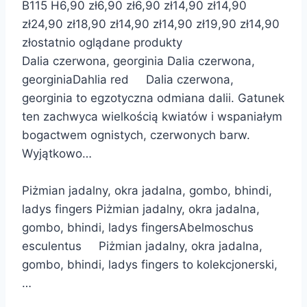
B115 H
6,90 zł
6,90 zł
6,90 zł
14,90 zł
14,90
zł
24,90 zł
18,90 zł
14,90 zł
14,90 zł
19,90 zł
14,90
zł
ostatnio oglądane produkty
Dalia czerwona, georginia Dalia czerwona,
georginiaDahlia red Dalia czerwona,
georginia to egzotyczna odmiana dalii. Gatunek
ten zachwyca wielkością kwiatów i wspaniałym
bogactwem ognistych, czerwonych barw.
Wyjątkowo…
Piżmian jadalny, okra jadalna, gombo, bhindi,
ladys fingers Piżmian jadalny, okra jadalna,
gombo, bhindi, ladys fingersAbelmoschus
esculentus Piżmian jadalny, okra jadalna,
gombo, bhindi, ladys fingers to kolekcjonerski,
…