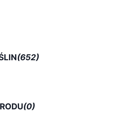
ŚLIN
(652)
GRODU
(0)