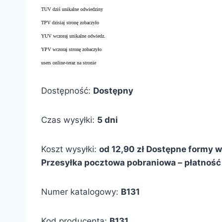
TUV dziś unikalne odwiedziny
TPV dzisiaj stronę zobaczyło
YUV wczoraj unikalne odwiedz.
YPV wczoraj stronę zobaczyło
users online-teraz na stronie
Dostępność:
Dostępny
Czas wysyłki:
5 dni
Koszt wysyłki:
od 12,90 zł
Dostępne formy wy
Przesyłka pocztowa pobraniowa – płatność 
Numer katalogowy:
B131
Kod producenta:
B131