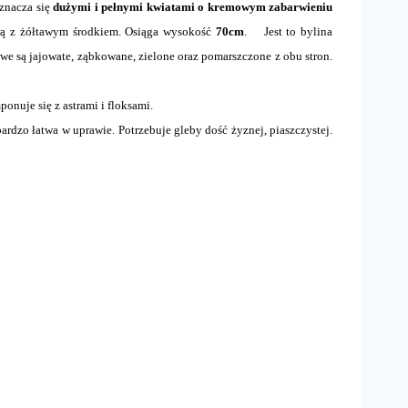
dznacza się
dużymi i pełnymi kwiatami o kremowym zabarwieniu
wą z żółtawym środkiem. Osiąga wysokość
70cm
. Jest to bylina
towe są jajowate, ząbkowane, zielone oraz pomarszczone z obu stron.
nuje się z astrami i floksami.
rdzo łatwa w uprawie. Potrzebuje gleby dość żyznej, piaszczystej.