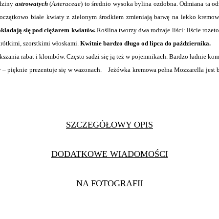
dziny
astrowatych
(
Asteraceae
) to średnio wysoka bylina ozdobna. Odmiana ta o
oczątkowo białe kwiaty z zielonym środkiem zmieniają barwę na lekko kremo
okładają się pod ciężarem kwiatów.
Roślina tworzy dwa rodzaje liści: liście roze
krótkimi, szorstkimi włoskami.
Kwitnie bardzo długo od lipca do października.
ania rabat i klombów. Często sadzi się ją też w pojemnikach. Bardzo ładnie kompo
 – pięknie prezentuje się w wazonach. Jeżówka kremowa pełna Mozzarella jest ba
SZCZEGÓŁOWY OPIS
DODATKOWE WIADOMOŚCI
NA FOTOGRAFII