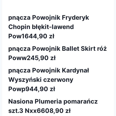
pnącza Powojnik Fryderyk
Chopin błękit-lawend
Pow16
44,90 zł
pnącza Powojnik Ballet Skirt róż
Poww2
45,90 zł
pnącza Powojnik Kardynał
Wyszyński czerwony
Powp9
44,90 zł
Nasiona Plumeria pomarańcz
szt.3 Nxx660
8,90 zł