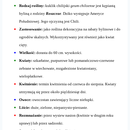
Rodzaj rośliny:
kuklik chilijski
geum chiloense
jest kępiastą
byliną z rodziny
Rosaceae
. Dziko występuje Ameryce
Południowej. Jego ojczyzną jest Chili.
Zastosowanie:
jako roślina dekoracyjna na rabaty bylinowe i do
ogrodów skalnych. Wykorzystywany jest również jako kwiat
cięty.
Wielkość:
dorasta do 60 cm. wysokości.
Kwiaty:
szkarłatne, purpurowe lub pomarańczowo-czerwone
zebrane w wiechowate, rozgałezione kwiatostany,
wielopłatkowe.
Kwitnienie:
termin kwitnienia od czerwca do sierpnia. Kwiaty
utrzymują się przez około pięćdziesiąt dni.
Owoce:
owocostan zawierający liczne niełupki.
Liście:
duże, zielone, nieparzysto-pierzaste.
Rozmnażanie:
przez wysiew nasion (kwitnie w drugim roku
uprawy) lub przez sadzonki.