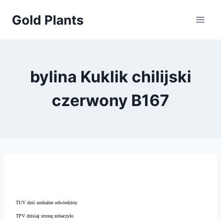
Przejdź
Gold Plants
do
treści
bylina Kuklik chilijski
czerwony B167
TUV dziś unikalne odwiedziny
TPV dzisiaj stronę zobaczyło