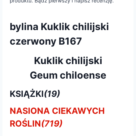
produktu. Bądź pierwszy i napisz recenzję.
bylina Kuklik chilijski
czerwony B167
Kuklik chilijski
Geum chiloense
KSIĄŻKI
(19)
NASIONA CIEKAWYCH
ROŚLIN
(719)