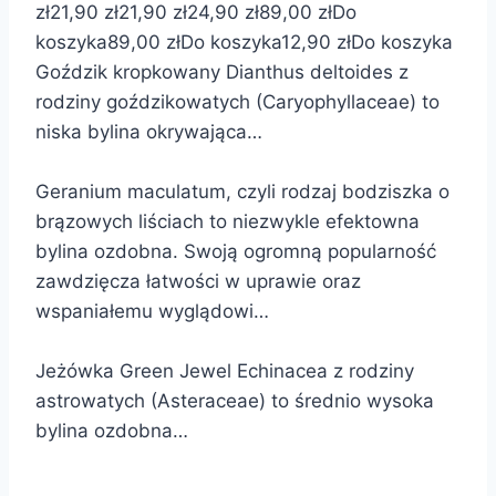
zł
21,90 zł
21,90 zł
24,90 zł
89,00 zł
Do
koszyka
89,00 zł
Do koszyka
12,90 zł
Do koszyka
Goździk kropkowany Dianthus deltoides z
rodziny goździkowatych (Caryophyllaceae) to
niska bylina okrywająca…
Geranium maculatum, czyli rodzaj bodziszka o
brązowych liściach to niezwykle efektowna
bylina ozdobna. Swoją ogromną popularność
zawdzięcza łatwości w uprawie oraz
wspaniałemu wyglądowi…
Jeżówka Green Jewel Echinacea z rodziny
astrowatych (Asteraceae) to średnio wysoka
bylina ozdobna…