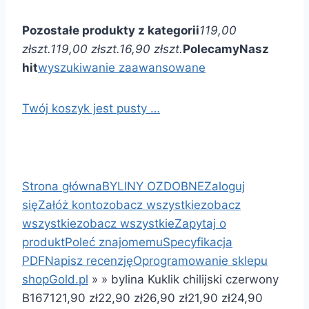
Pozostałe produkty z kategorii
119,00
zł
szt.
119,00 zł
szt.
16,90 zł
szt.
Polecamy
Nasz
hit
wyszukiwanie zaawansowane
Twój koszyk jest pusty …
Strona główna
BYLINY OZDOBNE
Zaloguj
się
Załóż konto
zobacz wszystkie
zobacz
wszystkie
zobacz wszystkie
Zapytaj o
produkt
Poleć znajomemu
Specyfikacja
PDF
Napisz recenzję
Oprogramowanie sklepu
shopGold.pl
»
»
bylina Kuklik chilijski czerwony
B167
1
21,90 zł
22,90 zł
26,90 zł
21,90 zł
24,90