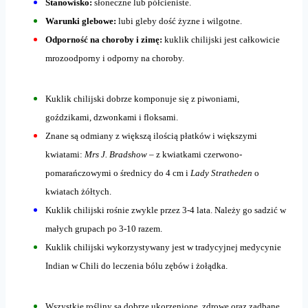
Stanowisko:
słoneczne lub półcieniste.
Warunki glebowe:
lubi gleby dość żyzne i wilgotne.
Odporność na choroby i zimę:
kuklik chilijski jest całkowicie
mrozoodporny i odporny na choroby.
Kuklik chilijski dobrze komponuje się z piwoniami,
goździkami, dzwonkami i floksami.
Znane są odmiany z większą ilością płatków i większymi
kwiatami:
Mrs J. Bradshow
– z kwiatkami czerwono-
pomarańczowymi o średnicy do 4 cm i
Lady Stratheden
o
kwiatach żółtych.
Kuklik chilijski rośnie zwykle przez 3-4 lata. Należy go sadzić w
małych grupach po 3-10 razem.
Kuklik chilijski wykorzystywany jest w tradycyjnej medycynie
Indian w Chili do leczenia bólu zębów i żołądka.
Wszystkie rośliny są dobrze ukorzenione, zdrowe oraz zadbane.