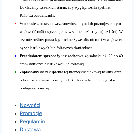
Dokładamy wszelkich starań, aby wygląd roślin spełniał
Państwa oczekiwania.
W okresie zimowym, wczesnowiosennym lub późnojesiennym
większość roślin sprzedajemy w stanie bezlistnym (bez liści). W
sezonie rośliny posiadają piękne żywe ulistnienie i w większości
są w plastikowych lub foliowych doniczkach.
Przedmiotem sprzedaży
jest
sadzonka
wysokości ok. 20 do 40
cm w doniczce plastikowej lub foliowej.
Zapraszamy do zakupienia tej niezwykle ciekawej rośliny oraz
odwiedzenia naszej strony na FB – link w formie przycisku
podajemy poniżej.
Nowości
Promocje
Regulamin
Dostawa