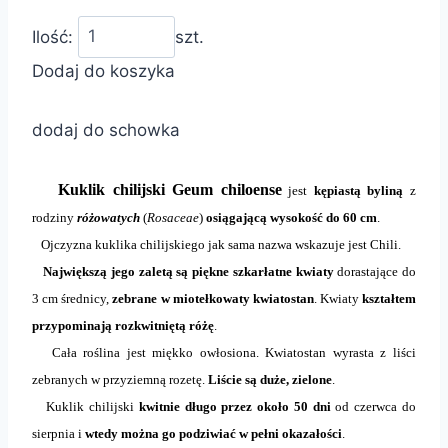
Ilość:
szt.
Dodaj do koszyka
dodaj do schowka
Kuklik chilijski Geum chiloense
jest
kępiastą byliną
z
rodziny
różowatych
(
Rosaceae
)
osiągającą wysokość do 60 cm
.
Ojczyzna kuklika chilijskiego jak sama nazwa wskazuje jest Chili.
Największą jego zaletą są piękne szkarłatne kwiaty
dorastające do
3 cm średnicy,
zebrane w miotełkowaty kwiatostan
. Kwiaty
kształtem
przypominają rozkwitniętą różę
.
Cała roślina jest miękko owłosiona. Kwiatostan wyrasta z liści
zebranych w przyziemną rozetę.
Liście są duże, zielone
.
Kuklik chilijski
kwitnie długo przez około 50 dni
od czerwca do
sierpnia i
wtedy można go podziwiać w pełni okazałości
.