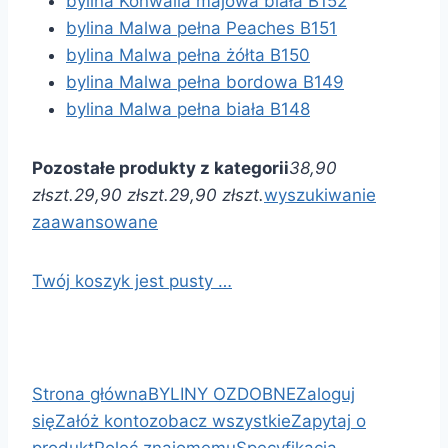
bylina Konwalia majowa biała B152
bylina Malwa pełna Peaches B151
bylina Malwa pełna żółta B150
bylina Malwa pełna bordowa B149
bylina Malwa pełna biała B148
Pozostałe produkty z kategorii
38,90
zł
szt.
29,90 zł
szt.
29,90 zł
szt.
wyszukiwanie
zaawansowane
Twój koszyk jest pusty …
Strona główna
BYLINY OZDOBNE
Zaloguj
się
Załóż konto
zobacz wszystkie
Zapytaj o
produkt
Poleć znajomemu
Specyfikacja