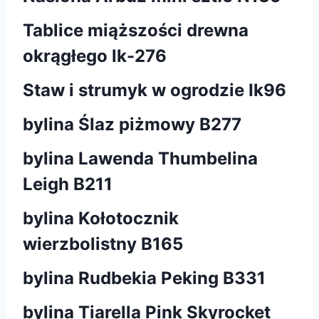
Tablice miąższości drewna
okrągłego lk-276
Staw i strumyk w ogrodzie Ik96
bylina Ślaz piżmowy B277
bylina Lawenda Thumbelina
Leigh B211
bylina Kołotocznik
wierzbolistny B165
bylina Rudbekia Peking B331
bylina Tiarella Pink Skyrocket