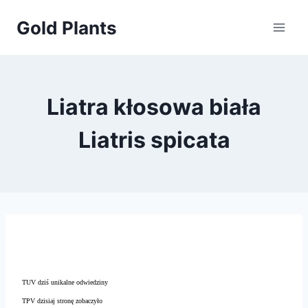
Przejdź
Gold Plants
do
treści
Liatra kłosowa biała
Liatris spicata
TUV dziś unikalne odwiedziny
TPV dzisiaj stronę zobaczyło