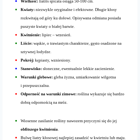
Wielkość:
liatris spicata osiąga 50-100 cm.
Kwiaty:
niezwykle oryginalne i efektowne. Długie kłosy
rozkwitają od góry ku dołowi. Opisywana odmiana posiada
puszyste kwiaty o białej barwie.
Kwitnienie:
lipiec – wrzesień.
Liście:
wąskie, o trawiastym charakterze, gęsto osadzone na
sztywnej łodydze.
Pokrój:
kępiasty, wzniesiony.
Stanowisko:
słoneczne, ewentualnie lekkie zacienienie.
Warunki glebowe:
gleba żyzna, umiarkowanie wilgotna
i przepuszczalna.
Odporność na warunki zimowe:
roślina wykazuje się bardzo
dobrą odpornością na mróz.
Wiosenne zasilanie rośliny nawozem przyczyni się do jej
obfitszego kwitnienia
.
Bulwę liatry kłosowej najlepiej zasadzić w kwietniu lub maju.