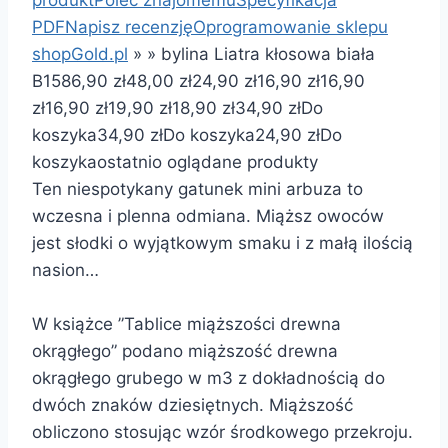
PDF
Napisz recenzję
Oprogramowanie sklepu
shopGold.pl
»
»
bylina Liatra kłosowa biała
B158
6,90 zł
48,00 zł
24,90 zł
16,90 zł
16,90
zł
16,90 zł
19,90 zł
18,90 zł
34,90 zł
Do
koszyka
34,90 zł
Do koszyka
24,90 zł
Do
koszyka
ostatnio oglądane produkty
Ten niespotykany gatunek mini arbuza to
wczesna i plenna odmiana. Miąższ owoców
jest słodki o wyjątkowym smaku i z małą ilością
nasion…
W książce ”Tablice miąższości drewna
okrągłego” podano miąższość drewna
okrągłego grubego w m3 z dokładnością do
dwóch znaków dziesiętnych. Miąższość
obliczono stosując wzór środkowego przekroju.