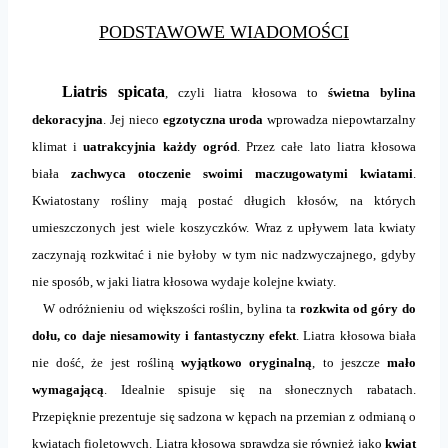
PODSTAWOWE WIADOMOŚCI
Liatris spicata
, czyli liatra kłosowa to
świetna bylina
dekoracyjna
. Jej nieco
egzotyczna uroda
wprowadza niepowtarzalny
klimat i
uatrakcyjnia każdy ogród
. Przez całe lato liatra kłosowa
biała
zachwyca otoczenie swoimi maczugowatymi kwiatami
.
Kwiatostany rośliny mają postać długich kłosów, na których
umieszczonych jest wiele koszyczków. Wraz z upływem lata kwiaty
zaczynają rozkwitać i nie byłoby w tym nic nadzwyczajnego, gdyby
nie sposób, w jaki liatra kłosowa wydaje kolejne kwiaty.
W odróżnieniu od większości roślin, bylina ta
rozkwita od góry do
dołu, co daje niesamowity i fantastyczny efekt
. Liatra kłosowa biała
nie dość, że jest rośliną
wyjątkowo oryginalną
, to jeszcze
mało
wymagającą
. Idealnie spisuje się na słonecznych rabatach.
Przepięknie prezentuje się sadzona w kępach na przemian z odmianą o
kwiatach fioletowych. Liatra kłosowa sprawdza się również jako
kwiat