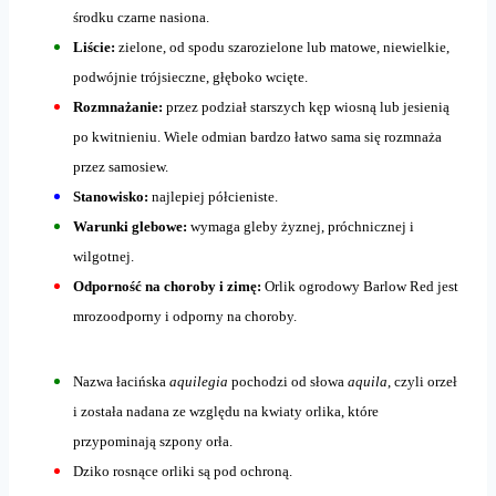
środku czarne nasiona.
Liście:
zielone, od spodu szarozielone lub matowe, niewielkie,
podwójnie trójsieczne, głęboko wcięte.
Rozmnażanie:
przez podział starszych kęp wiosną lub jesienią
po kwitnieniu. Wiele odmian bardzo łatwo sama się rozmnaża
przez samosiew.
Stanowisko:
najlepiej półcieniste.
Warunki glebowe:
wymaga gleby żyznej, próchnicznej i
wilgotnej.
Odporność na choroby i zimę:
Orlik ogrodowy Barlow Red jest
mrozoodporny i odporny na choroby.
Nazwa łacińska
aquilegia
pochodzi od słowa
aquila
, czyli orzeł
i została nadana ze względu na kwiaty orlika, które
przypominają szpony orła.
Dziko rosnące orliki są pod ochroną.