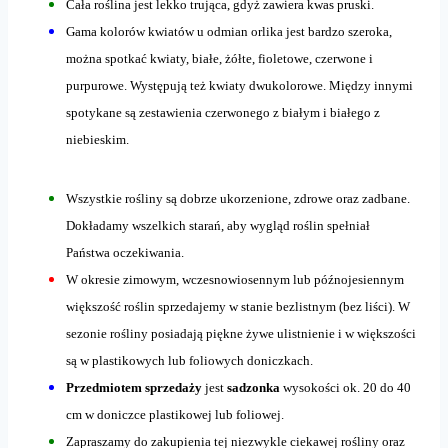
Cała roślina jest lekko trująca, gdyż zawiera kwas pruski.
Gama kolorów kwiatów u odmian orlika jest bardzo szeroka,
można spotkać kwiaty, białe, żółte, fioletowe, czerwone i
purpurowe. Występują też kwiaty dwukolorowe. Między innymi
spotykane są zestawienia czerwonego z białym i białego z
niebieskim.
Wszystkie rośliny są dobrze ukorzenione, zdrowe oraz zadbane.
Dokładamy wszelkich starań, aby wygląd roślin spełniał
Państwa oczekiwania.
W okresie zimowym, wczesnowiosennym lub późnojesiennym
większość roślin sprzedajemy w stanie bezlistnym (bez liści). W
sezonie rośliny posiadają piękne żywe ulistnienie i w większości
są w plastikowych lub foliowych doniczkach.
Przedmiotem sprzedaży
jest
sadzonka
wysokości ok. 20 do 40
cm w doniczce plastikowej lub foliowej.
Zapraszamy do zakupienia tej niezwykle ciekawej rośliny oraz