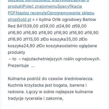
produkt
Poleć znajomemu
Specyfikacja
PDF
Napisz recenzję
Oprogramowanie sklepu
shopGold.pl
»
»
bylina Orlik ogrodowy Barlow
Red B415
39,00 zł
39,00 zł
24,90 zł
59,00
zł
16,90 zł
16,90 zł
16,90 zł
16,90 zł
16,90 zł
16,90
zł
16,90 zł
115,00 zł
Do koszyka
35,00 zł
Do
koszyka
24,90 zł
Do koszyka
ostatnio oglądane
produkty
– to – najszlachetniejszych roślin ogrodowych.
Prezentuje …
Kulinarna podróż do czasów średniowiecza.
Kuchnia krzyżacka jest bogata, barwna i
radosna. Łączy w sobie najlepsze kulinarne
tradycje rycerskie i zakonne,