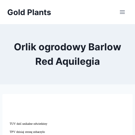
Przejdź
Gold Plants
do
treści
Orlik ogrodowy Barlow
Red Aquilegia
TUV dziś unikalne odwiedziny
TPV dzisiaj stronę zobaczyło