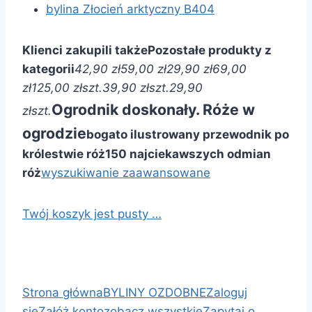
bylina Złocień arktyczny B404
Klienci zakupili także
Pozostałe produkty z
kategorii
42,90 zł
59,00 zł
29,90 zł
69,00
zł
125,00 zł
szt.
39,90 zł
szt.
29,90
Ogrodnik doskonały. Róże w
zł
szt.
ogrodzie
bogato ilustrowany przewodnik po
królestwie róż
150 najciekawszych odmian
róż
wyszukiwanie zaawansowane
Twój koszyk jest pusty …
Strona główna
BYLINY OZDOBNE
Zaloguj
się
Załóż konto
zobacz wszystkie
Zapytaj o