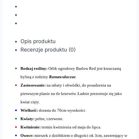
Opis produktu
Recenzje produktu (0)
Rodzaj rośliny:
Orlik ogrodowy Barlow Red jest krzaczastą
byliną z rodziny
Ranunculaceae
.
Zastosowanie:
na rabaty i obwódki, do posadzenia na
pierwszym planie na tle krzewów. Ładnie prezentuje się jako
kwiat cięty.
Wielkość:
dorasta do 70cm wysokości.
Kwiaty:
pełne, czerwone.
Kwitnienie:
termin kwitnienia od maja do lipca.
Owoce:
mieszek z dzióbkiem o długości ok 3cm, zawierający w