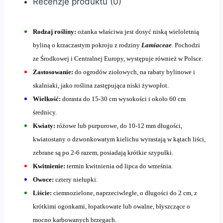
Recenzje produktu (0)
Rodzaj rośliny:
ożanka właściwa jest dosyć niską wieloletnią
byliną o krzaczastym pokroju z rodziny
Lamiaceae
. Pochodzi
ze Środkowej i Centralnej Europy, występuje również w Polsce.
Zastosowanie:
do ogrodów ziołowych, na rabaty bylinowe i
skalniaki, jako roślina zastępująca niski żywopłot.
Wielkość:
dorasta do 15-30 cm wysokości i około 60 cm
średnicy.
Kwiaty:
różowe lub purpurowe, do 10-12 mm długości,
kwiatostany o dzwonkowatym kielichu wyrastają w kątach liści,
zebrane są po 2-6 razem, posiadają krótkie szypułki.
Kwitnienie:
termin kwitnienia od lipca do września.
Owoce:
cztery niełupki.
Liście:
ciemnozielone, naprzeciwległe, o długości do 2 cm, z
krótkimi ogonkami, łopatkowate lub owalne, błyszczące o
mocno karbowanych brzegach.