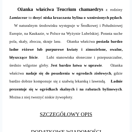
Ożanka właściwa Teucrium chamaedrys
z rodziny
Lamiaceae
to
dosyć niska krzaczasta bylina o wzniesionych pędach
.
W naturalnym środowisku występuje w Środkowej i Południowej
Europie, na Kaukazie, w Polsce na Wyżynie Lubelskiej. Porasta suche
pola, skały, zbocza, skraje lasu. Ożanka właściwa
posiada bardzo
ładne różowe lub purpurowe kwiaty i zimozielone, owalne,
błyszczące liście
. Lubi stanowiska słoneczne i przepuszczalne,
średnio wilgotne gleby.
Jest bardzo łatwa w uprawie
. Ożanka
właściwa
nadaje się do posadzenia w ogrodach ziołowych
, gdzie
bardzo dobrze komponuje się z szałwią lekarską i lawendą.
Ładnie
prezentuje się w ogródkach skalnych i na rabatach bylinowych
.
Można z niej tworzyć niskie żywopłoty.
SZCZEGÓŁOWY OPIS
DODATKOWE WIADOMOŚCI