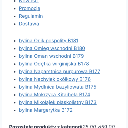
Nowości
Promocje
Regulamin
Dostawa
bylina Orlik pospolity B181
bylina Omieg wschodni B180
bylina Oman wschodni B179
bylina Odętka wirginijska B178
bylina Naparstnica purpurowa B177
bylina Nachyłek okółkowy B176
bylina Mydlnica bazyliowata B175
bylina Mokrzyca Kitaibela B174
bylina Mikołajek płaskolistny B173
bylina Margerytka B172
Pozostałe produkty z kategorii
28,00 zł
59,00