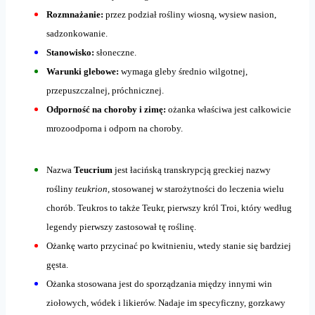
Rozmnażanie:
przez podział rośliny wiosną, wysiew nasion,
sadzonkowanie.
Stanowisko:
słoneczne.
Warunki glebowe:
wymaga gleby średnio wilgotnej,
przepuszczalnej, próchnicznej.
Odporność na choroby i zimę:
ożanka właściwa jest całkowicie
mrozoodporna i odporn na choroby.
Nazwa
Teucrium
jest łacińską transkrypcją greckiej nazwy
rośliny
teukrion
, stosowanej w starożytności do leczenia wielu
chorób. Teukros to także Teukr, pierwszy król Troi, który według
legendy pierwszy zastosował tę roślinę.
Ożankę warto przycinać po kwitnieniu, wtedy stanie się bardziej
gęsta.
Ożanka stosowana jest do sporządzania między innymi win
ziołowych, wódek i likierów. Nadaje im specyficzny, gorzkawy