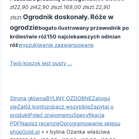
zł
22,90 zł
42,90 zł
szt.
169,00 zł
szt.
22,90
Ogrodnik doskonały. Róże w
zł
szt.
ogrodzie
bogato ilustrowany przewodnik po
królestwie róż
150 najciekawszych odmian
róż
wyszukiwanie zaawansowane
Twój koszyk jest pusty …
Strona główna
BYLINY OZDOBNE
Zaloguj
się
Załóż konto
zobacz wszystkie
Zapytaj o
produkt
Poleć znajomemu
Specyfikacja
PDF
Napisz recenzję
Oprogramowanie sklepu
shopGold.pl
»
»
bylina Ożanka właściwa