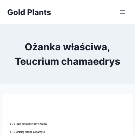
Przejdź
Gold Plants
do
treści
Ożanka właściwa,
Teucrium chamaedrys
TUV dziś unikalne odwiedziny
TPV dzisiaj stronę zobaczyło