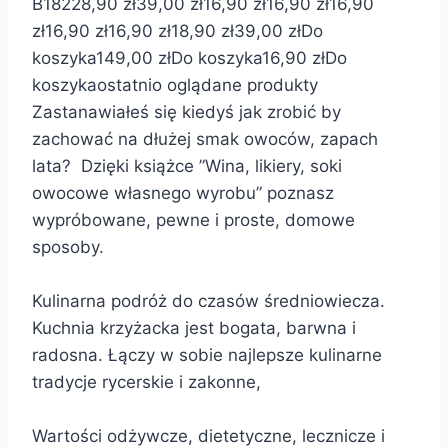
B182
28,90 zł
39,00 zł
16,90 zł
16,90 zł
16,90
zł
16,90 zł
16,90 zł
18,90 zł
39,00 zł
Do
koszyka
149,00 zł
Do koszyka
16,90 zł
Do
koszyka
ostatnio oglądane produkty
Zastanawiałeś się kiedyś jak zrobić by
zachować na dłużej smak owoców, zapach
lata? Dzięki książce ”Wina, likiery, soki
owocowe własnego wyrobu” poznasz
wypróbowane, pewne i proste, domowe
sposoby.
Kulinarna podróż do czasów średniowiecza.
Kuchnia krzyżacka jest bogata, barwna i
radosna. Łączy w sobie najlepsze kulinarne
tradycje rycerskie i zakonne,
Wartości odżywcze, dietetyczne, lecznicze i