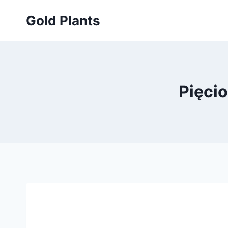
Przejdź
Gold Plants
do
treści
Pięcio