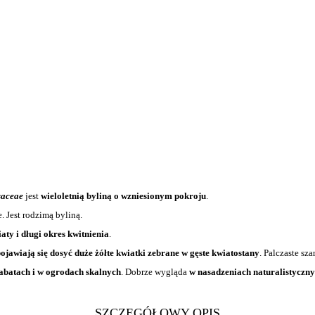
aceae
jest
wieloletnią byliną o wzniesionym pokroju
.
. Jest rodzimą byliną.
aty i długi okres kwitnienia
.
pojawiają się dosyć duże żółte kwiatki zebrane w gęste kwiatostany
. Palczaste sz
rabatach i w ogrodach skalnych
. Dobrze wygląda
w nasadzeniach naturalistyczn
SZCZEGÓŁOWY OPIS