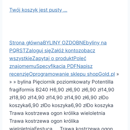
Twój koszyk jest pusty …
Strona główna
BYLINY OZDOBNE
byliny na
PQRST
Zaloguj się
Załóż konto
zobacz
wszystkie
Zapytaj o produkt
Poleć
znajomemu
Specyfikacja PDF
Napisz
recenzję
Oprogramowanie sklepu shopGold.pl
»
»
»
bylina Pięciornik poziomkowaty Potentilla
fragiformis B240 H
6,90 zł
6,90 zł
6,90 zł
14,90
zł
18,90 zł
14,90 zł
14,90 zł
14,90 zł
6,90 zł
Do
koszyka
6,90 zł
Do koszyka
6,90 zł
Do koszyka
Trawa kostrzewa ogon królika wieloletnia
Trawa kostrzewa ogon królika
wieloletniaFestuca Trawa kostrzewa ogon