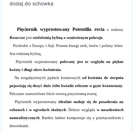
dodaj do schowka
Pięciornik wyprostowany Potentilla recta
z rodziny
Rosaceae
jest
wieloletnią byliną o wzniesionym pokroju
.
Pochodzi z Europy i Azji. Porasta brzegi rzek, lasów i polany leśne.
Jest rodzimą byliną.
Pięciornik wyprostowany
polecany jest ze względu na piękne
kwiaty i długi okres kwitnienia
.
Na rozgałęzionych pędach kwiatowych
od kwietnia do sierpnia
pojawiają się dosyć duże żółte kwiatki zebrane w gęste kwiatostany
.
Palczaste szarozielone liście tworzą przyziemną rozetę.
Pięciornik wyprostowany
idealnie nadaje się do posadzenia na
rabatach i w ogrodach skalnych
. Dobrze wygląda
w nasadzeniach
naturalistycznych
. Bardzo ładnie komponuje się z przetacznikiem i
dzwonkami.