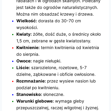
rabatach i w ogrodach skalnych. Polecany
jest także do ogrodów naturalistycznych.
Można nim obsadzać krzewy i drzewa.
Wielkość:
dorasta do 30-70 cm
wysokości.
Kwiaty:
żółte, dość duże, o średnicy około
1,5 cm, zebrane w gęste kwiatostany.
Kwitnienie:
termin kwitnienia od kwietnia
do sierpnia.
Owoce:
nagie niełupki.
Liście:
szarozielone, rozetowe, 5-7
dzielne, ząbkowane i obficie owłosione.
Rozmnażanie:
przez wysiew nasion lub
podział po kwitnieniu.
Stanowisko:
słoneczne.
Warunki glebowe:
wymaga gleby
przepuszczalnej, raczej wilgotnej i żyznej.