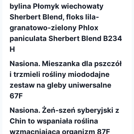
bylina Płomyk wiechowaty
Sherbert Blend, floks lila-
granatowo-zielony Phlox
paniculata Sherbert Blend B234
H
Nasiona. Mieszanka dla pszczół
i trzmieli rośliny miododajne
zestaw na gleby uniwersalne
67F
Nasiona. Żeń-szeń syberyjski z
Chin to wspaniała roślina
wzmacniająca organizm 87F