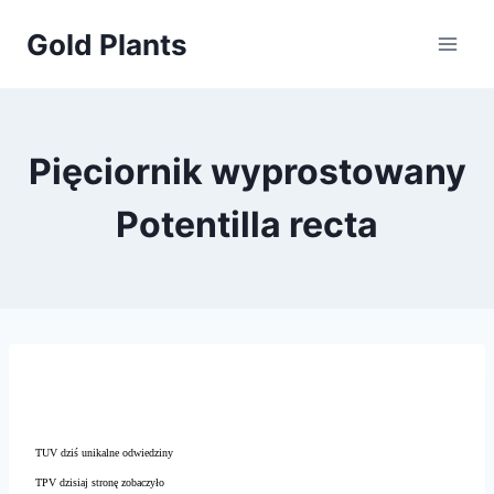
Przejdź
Gold Plants
do
treści
Pięciornik wyprostowany
Potentilla recta
TUV dziś unikalne odwiedziny
TPV dzisiaj stronę zobaczyło