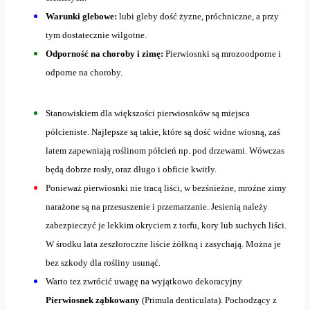
Warunki glebowe:
lubi gleby dość żyzne, próchniczne, a przy
tym dostatecznie wilgotne.
Odporność na choroby i zimę:
Pierwiosnki są mrozoodporne i
odporne na choroby.
Stanowiskiem dla większości pierwiosnków są miejsca
półcieniste. Najlepsze są takie, które są dość widne wiosną, zaś
latem zapewniają roślinom półcień np. pod drzewami. Wówczas
będą dobrze rosły, oraz długo i obficie kwitły.
Ponieważ pierwiosnki nie tracą liści, w bezśnieżne, mroźne zimy
narażone są na przesuszenie i przemarzanie. Jesienią należy
zabezpieczyć je lekkim okryciem z torfu, kory lub suchych liści.
W środku lata zeszłoroczne liście żółkną i zasychają. Można je
bez szkody dla rośliny usunąć.
Warto tez zwrócić uwagę na wyjątkowo dekoracyjny
Pierwiosnek ząbkowany
(Primula denticulata). Pochodzący z