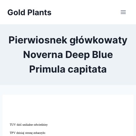
Przejdź
Gold Plants
do
treści
Pierwiosnek główkowaty
Noverna Deep Blue
Primula capitata
TUV dziś unikalne odwiedziny
TPV dzisiaj stronę zobaczyło