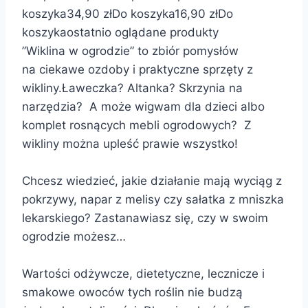
koszyka
34,90 zł
Do koszyka
16,90 zł
Do
koszyka
ostatnio oglądane produkty
”Wiklina w ogrodzie” to zbiór pomysłów
na ciekawe ozdoby i praktyczne sprzęty z
wikliny.Ławeczka? Altanka? Skrzynia na
narzędzia? A może wigwam dla dzieci albo
komplet rosnących mebli ogrodowych? Z
wikliny można upleść prawie wszystko!
Chcesz wiedzieć, jakie działanie mają wyciąg z
pokrzywy, napar z melisy czy sałatka z mniszka
lekarskiego? Zastanawiasz się, czy w swoim
ogrodzie możesz…
Wartości odżywcze, dietetyczne, lecznicze i
smakowe owoców tych roślin nie budzą