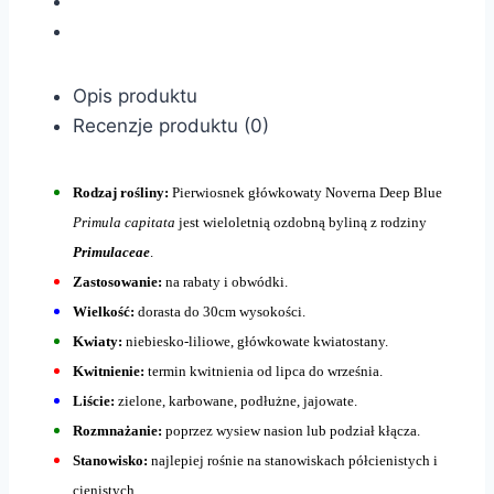
Opis produktu
Recenzje produktu (0)
Rodzaj rośliny:
Pierwiosnek główkowaty Noverna Deep Blue
Primula capitata
jest wieloletnią ozdobną byliną z rodziny
Primulaceae
.
Zastosowanie:
na rabaty i obwódki.
Wielkość:
dorasta do 30cm wysokości.
Kwiaty:
niebiesko-liliowe, główkowate kwiatostany.
Kwitnienie:
termin kwitnienia od lipca do września.
Liście:
zielone, karbowane, podłużne, jajowate.
Rozmnażanie:
poprzez wysiew nasion lub podział kłącza.
Stanowisko:
najlepiej rośnie na stanowiskach półcienistych i
cienistych.