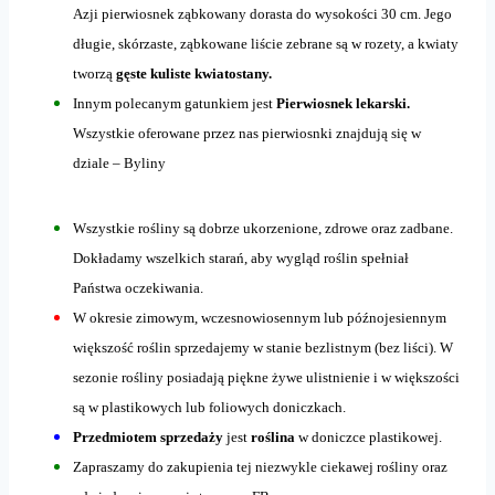
Azji pierwiosnek ząbkowany dorasta do wysokości 30 cm. Jego
długie, skórzaste, ząbkowane liście zebrane są w rozety, a kwiaty
tworzą
gęste kuliste kwiatostany.
Innym polecanym gatunkiem jest
Pierwiosnek lekarski.
Wszystkie oferowane przez nas pierwiosnki znajdują się w
dziale – Byliny
Wszystkie rośliny są dobrze ukorzenione, zdrowe oraz zadbane.
Dokładamy wszelkich starań, aby wygląd roślin spełniał
Państwa oczekiwania.
W okresie zimowym, wczesnowiosennym lub późnojesiennym
większość roślin sprzedajemy w stanie bezlistnym (bez liści). W
sezonie rośliny posiadają piękne żywe ulistnienie i w większości
są w plastikowych lub foliowych doniczkach.
Przedmiotem sprzedaży
jest
roślina
w doniczce plastikowej.
Zapraszamy do zakupienia tej niezwykle ciekawej rośliny oraz