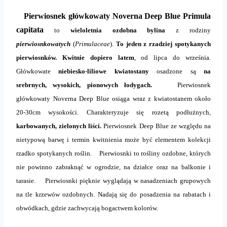
Pierwiosnek główkowaty Noverna Deep Blue Primula
capitata
to
wieloletnia ozdobna bylina
z rodziny
pierwiosnkowatych
(
Primulaceae
).
To jeden z rzadziej spotykanych
pierwiosnków. Kwitnie dopiero latem
, od lipca do września.
Główkowate
niebiesko-liliowe kwiatostany
osadzone są
na
srebrnych, wysokich, pionowych łodygach.
Pierwiosnek
główkowaty Noverna Deep Blue osiąga wraz z kwiatostanem około
20-30cm wysokości. Charakteryzuje się rozetą podłużnych,
karbowanych, zielonych liści.
Pierwiosnek Deep Blue ze względu na
nietypową barwę i termin kwitnienia może być elementem kolekcji
rzadko spotykanych roślin. Pierwiosnki to rośliny ozdobne,
których
nie powinno zabraknąć w ogrodzie, na działce oraz na balkonie i
tarasie. Pierwiosnki
pięknie wyglądają w nasadzeniach grupowych
na tle krzewów ozdobnych. Nadają się do posadzenia na rabatach i
obwódkach, gdzie zachwycają bogactwem kolorów.