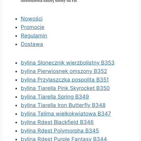
odwiedzenia naszej strony na FB.
Nowości
Promocje
Regulamin
Dostawa
bylina Słonecznik wierzbolistny B353
bylina Pierwiosnek omszony B352
bylina Przylaszczka pospolita B351
bylina Tiarella Pink Skyrocket B350
bylina Tiarella Spring B349
bylina Tiarella Iron Butterfly B348
bylina Telima wielkokwiatowa B347
bylina Rdest Blackfield B346
bylina Rdest Polymorpha B345
bylina Rdest Purple Fantasy B344