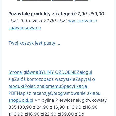
Pozostałe produkty z kategorii
22,90 zł
59,00
zł
szt.
29,90 zł
szt.
22,90 zł
szt.
wyszukiwanie
zaawansowane
Twój koszyk jest pusty …
Strona główna
BYLINY OZDOBNE
Zaloguj
się
Załóż konto
zobacz wszystkie
Zapytaj o
produkt
Poleć znajomemu
Specyfikacja
PDF
Napisz recenzję
Oprogramowanie sklepu
shopGold.pl
»
»
bylina Pierwiosnek główkowaty
B354
38,90 zł
24,90 zł
16,90 zł
16,90 zł
16,90
zł
16,90 zł
16,90 zł
22,90 zł
39,00 zł
Do