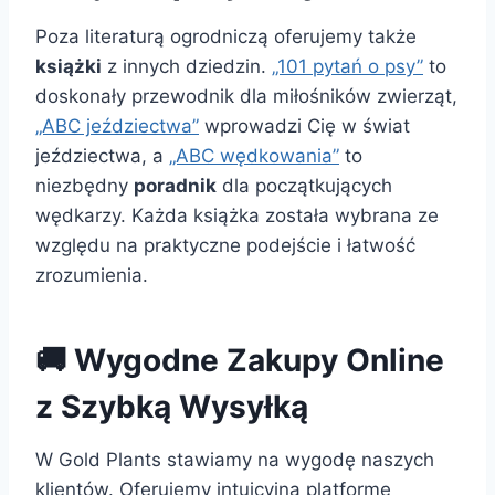
Poza literaturą ogrodniczą oferujemy także
książki
z innych dziedzin.
„101 pytań o psy”
to
doskonały przewodnik dla miłośników zwierząt,
„ABC jeździectwa”
wprowadzi Cię w świat
jeździectwa, a
„ABC wędkowania”
to
niezbędny
poradnik
dla początkujących
wędkarzy. Każda książka została wybrana ze
względu na praktyczne podejście i łatwość
zrozumienia.
🚚 Wygodne Zakupy Online
z Szybką Wysyłką
W Gold Plants stawiamy na wygodę naszych
klientów. Oferujemy intuicyjną platformę