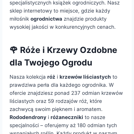
specjalistycznych książek ogrodniczych. Nasz
sklep internetowy to miejsce, gdzie każdy
miłośnik
ogrodnictwa
znajdzie produkty
wysokiej jakości w konkurencyjnych cenach.
🌹 Róże i Krzewy Ozdobne
dla Twojego Ogrodu
Nasza kolekcja
róż
i
krzewów liściastych
to
prawdziwa perła dla każdego ogrodnika. W
ofercie znajdziesz ponad 237 odmian krzewów
liściastych oraz 59 rodzajów róż, które
zachwycą swoim pięknem i aromatem.
Rododendrony
i
różaneczniki
to nasze
specjalności – oferujemy aż 180 odmian tych
wspaniałych roślin. Każdy produkt w naszym