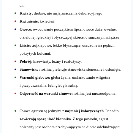
cm.
Kwiaty:
drobne, nie mają znaczenia dekoracyjnego.
Kwitnienie:
kwiecień.
Owoce:
owocowanie początkiem lipca, owoce duże, owalne,
o zielonej, gładkiej i błyszczącej skórce, o smacznym miąższu.
Liście:
trójklapowe, lekko błyszczące, osadzone na pędach
pokrytych kolcami.
Pokrój:
krzewiasty, luźny i rozłożysty.
Stanowisko:
roślina preferuje stanowiska słoneczne i osłonięte.
Warunki glebowe:
gleba żyzna, umiarkowanie wilgotna
i przepuszczalna, lubi glebę kwaśną.
Odporność na warunki zimowe:
roślina jest mrozoodporna.
Owoce agrestu są jednymi z
najmniej kalorycznych
. Ponadto
zawierają sporą ilość błonnika
. Z tego powodu, agrest
polecany jest osobom przebywającym na diecie odchudzającej.