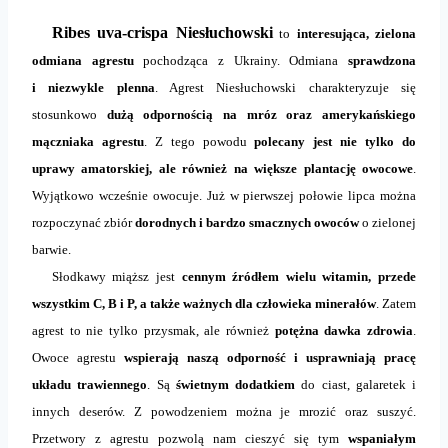
Ribes uva-crispa Niesłuchowski
to
interesująca, zielona
odmiana agrestu
pochodząca z Ukrainy. Odmiana
sprawdzona
i
niezwykle plenna
. Agrest Niesłuchowski charakteryzuje się
stosunkowo
dużą odpornością na mróz oraz amerykańskiego
mączniaka agrestu
. Z
tego powodu
polecany jest nie tylko do
uprawy amatorskiej, ale również na większe plantację owocowe
.
Wyjątkowo wcześnie owocuje. Już w pierwszej połowie lipca można
rozpoczynać zbiór
dorodnych i bardzo smacznych owoców
o zielonej
barwie.
Słodkawy miąższ jest
cennym źródłem wielu witamin, przede
wszystkim C, B i P, a także ważnych dla człowieka minerałów
. Zatem
agrest to nie tylko przysmak, ale również
potężna dawka zdrowia
.
Owoce agrestu
wspierają naszą odporność i usprawniają pracę
układu trawiennego
. Są
świetnym dodatkiem
do ciast, galaretek i
innych deserów. Z powodzeniem można je mrozić oraz suszyć.
Przetwory z agrestu pozwolą nam cieszyć się tym
wspaniałym