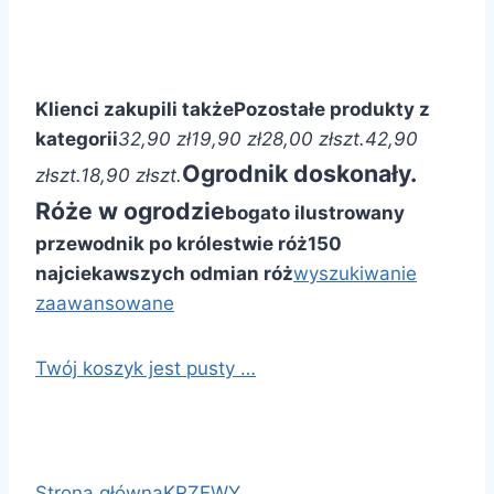
Klienci zakupili także
Pozostałe produkty z
kategorii
32,90 zł
19,90 zł
28,00 zł
szt.
42,90
Ogrodnik doskonały.
zł
szt.
18,90 zł
szt.
Róże w ogrodzie
bogato ilustrowany
przewodnik po królestwie róż
150
najciekawszych odmian róż
wyszukiwanie
zaawansowane
Twój koszyk jest pusty …
Strona główna
KRZEWY