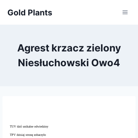
Przejdź
Gold Plants
do
treści
Agrest krzacz zielony
Niesłuchowski Owo4
TUV dziś unikalne odwiedziny
TPV dzisiaj stronę zobaczyło