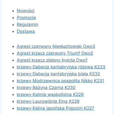
Nowości
Promocje
Regulamin
Dostawa
Agrest czerwony Niesłuchowski Owo3
Agrest krzacz czerwony Triumf Owo2
Agrest krzacz zielony Invicta Owo1
krzewy Dabecja kantabryjska różowa K233
krzewy Dabecja kantabryjska biała K232
krzewy Modrzewnica pospolita Nikko K231
krzewy Bażyna Czarna K230
krzewy Kalmia wąskolistna K229
krzewy Laurowiśnia Etna K228
krzewy Kalina japońska Popcorn K227