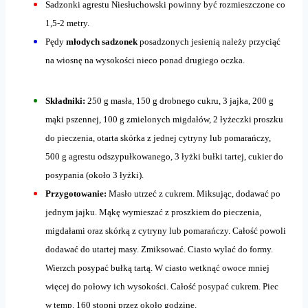
Sadzonki agrestu Niesłuchowski powinny być rozmieszczone co
1,5-2 metry.
Pędy
młodych sadzonek
posadzonych jesienią należy przyciąć
na wiosnę na wysokości nieco ponad drugiego oczka.
Składniki:
250 g masła, 150 g drobnego cukru, 3 jajka, 200 g
mąki pszennej, 100 g zmielonych migdałów, 2 łyżeczki proszku
do pieczenia, otarta skórka z jednej cytryny lub pomarańczy,
500 g agrestu odszypułkowanego,
3 łyżki bułki tartej,
cukier do
posypania (około 3
łyżki).
Przygotowanie:
Masło utrzeć z cukrem. Miksując, dodawać po
jednym jajku. Mąkę wymieszać z proszkiem do pieczenia,
migdałami oraz skórką z
cytryny lub pomarańczy. Całość powoli
dodawać do utartej masy. Zmiksować. Ciasto wylać do formy.
Wierzch posypać bułką tartą. W
ciasto wetknąć owoce mniej
więcej do połowy ich wysokości. Całość posypać cukrem. Piec
w temp. 160 stopni przez około godzinę.