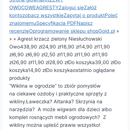
OWOCOWE
AGRESTY
Zaloguj się
Załóż
konto
zobacz wszystkie
Zapytaj o produkt
Poleć
znajomemu
Specyfikacja PDF
Napisz
recenzję
Oprogramowanie sklepu shopGold.pl
»
»
»
Agrest krzacz zielony Niesłuchowski
Owo4
38,90 zł
24,90 zł
16,90 zł
14,90 zł
11,90
zł
6,90 zł
6,90 zł
2,50 zł
11,90 zł
11,90 zł
11,90
zł
26,90 zł
11,90 zł
28,90 zł
Do koszyka
39,00 zł
Do
koszyka
14,90 zł
Do koszyka
ostatnio oglądane
produkty
”Wiklina w ogrodzie” to zbiór pomysłów
na ciekawe ozdoby i praktyczne sprzęty z
wikliny.Ławeczka? Altanka? Skrzynia na
narzędzia? A może wigwam dla dzieci albo
komplet rosnących mebli ogrodowych? Z
wikliny można upleść prawie wszystko!