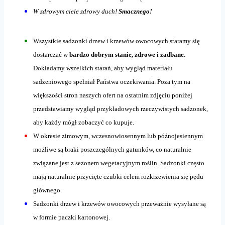
W zdrowym ciele zdrowy duch!
Smacznego!
Wszystkie sadzonki drzew i krzewów owocowych staramy się
dostarczać w
bardzo dobrym stanie, zdrowe i zadbane
.
Dokładamy wszelkich starań, aby wygląd materiału
sadzeniowego spełniał Państwa oczekiwania. Poza tym na
większości stron naszych ofert na ostatnim zdjęciu poniżej
przedstawiamy wygląd przykładowych rzeczywistych sadzonek,
aby każdy mógł zobaczyć co kupuje.
W okresie zimowym, wczesnowiosennym lub późnojesiennym
możliwe są braki poszczególnych gatunków, co naturalnie
związane jest z sezonem wegetacyjnym roślin. Sadzonki często
mają naturalnie przycięte czubki celem rozkrzewienia się pędu
głównego.
Sadzonki drzew i krzewów owocowych przeważnie wysyłane są
w formie paczki kartonowej.