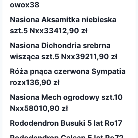
owox38
Nasiona Aksamitka niebieska
szt.5 Nxx334
12,90 zł
Nasiona Dichondria srebrna
wisząca szt.5 Nxx392
11,90 zł
Róża pnąca czerwona Sympatia
rozx1
36,90 zł
Nasiona Mech ogrodowy szt.10
Nxx580
10,90 zł
Rododendron Busuki 5 lat Ro17
Rododendron Calsap 5 lat Ro72