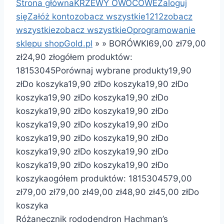
Strona główna
KRZEWY OWOCOWE
Zaloguj
się
Załóż konto
zobacz wszystkie
1
2
1
2
zobacz
wszystkie
zobacz wszystkie
Oprogramowanie
sklepu shopGold.pl
»
»
BORÓWKI
69,00 zł
79,00
zł
24,90 zł
ogółem produktów:
18
15
30
45
Porównaj wybrane produkty
19,90
zł
Do koszyka
19,90 zł
Do koszyka
19,90 zł
Do
koszyka
19,90 zł
Do koszyka
19,90 zł
Do
koszyka
19,90 zł
Do koszyka
19,90 zł
Do
koszyka
19,90 zł
Do koszyka
19,90 zł
Do
koszyka
19,90 zł
Do koszyka
19,90 zł
Do
koszyka
19,90 zł
Do koszyka
19,90 zł
Do
koszyka
19,90 zł
Do koszyka
19,90 zł
Do
koszyka
ogółem produktów: 18
15
30
45
79,00
zł
79,00 zł
79,00 zł
49,00 zł
48,90 zł
45,00 zł
Do
koszyka
Różanecznik rododendron Hachman’s