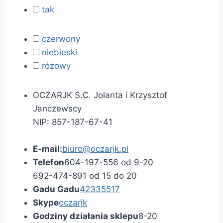
tak
czerwony
niebieski
różowy
OCZARJK S.C. Jolanta i Krzysztof
Janczewscy
NIP: 857-187-67-41
E-mail:
biuro@oczarjk.pl
Telefon
604-197-556 od 9-20
692-474-891 od 15 do 20
Gadu Gadu
42335517
Skype
oczarjk
Godziny działania sklepu
8-20