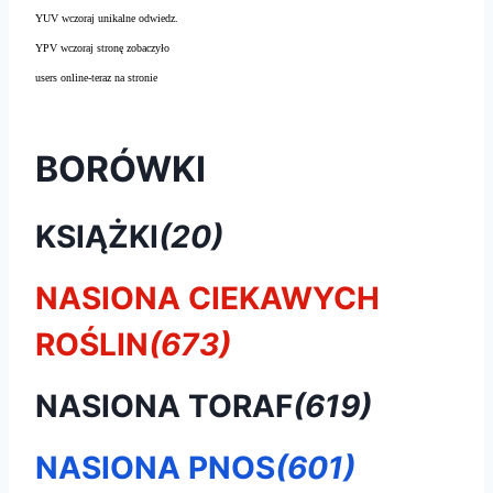
YUV wczoraj unikalne odwiedz.
YPV wczoraj stronę zobaczyło
users online-teraz na stronie
BORÓWKI
KSIĄŻKI
(20)
NASIONA CIEKAWYCH
ROŚLIN
(673)
NASIONA TORAF
(619)
NASIONA PNOS
(601)