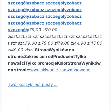
szczegóły
zobacz szczegóły
zobacz
szczegóły
zobacz szczegóły
zobacz
szczegóły
zobacz szczegóły
zobacz
szczegóły
zobacz szczegóły
zobacz
szczegóły
79,00 zł
79,00
zł
szt.
szt.
szt.
szt.
szt.
szt.
szt.
szt.
szt.
szt.
szt.
szt.
sz
t.
szt.
szt.
79,00 zł
79,00 zł
79,00 zł
44,90 zł
45,00
zł
49,00 zł
szt.
Strona
Wyników na
stronie:
Zakres cen od
Producent
Tylko
nowości
Tylko promocje
Kolor
Strona
Wyników
na stronie:
wyszukiwanie zaawansowane
Twój koszyk jest pusty …