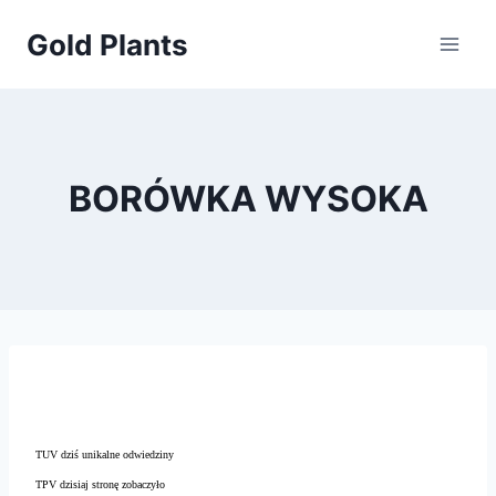
Przejdź
Gold Plants
do
treści
BORÓWKA WYSOKA
TUV dziś unikalne odwiedziny
TPV dzisiaj stronę zobaczyło