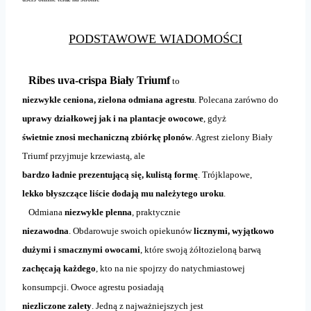
PODSTAWOWE WIADOMOŚCI
Ribes uva-crispa Biały Triumf
to
niezwykle ceniona, zielona odmiana agrestu
. Polecana zarówno do
uprawy działkowej jak i na plantacje owocowe
, gdyż
świetnie znosi mechaniczną zbiórkę plonów
. Agrest zielony Biały
Triumf przyjmuje krzewiastą, ale
bardzo ładnie prezentującą się, kulistą formę
. Trójklapowe,
lekko błyszczące liście dodają mu należytego uroku
.
Odmiana
niezwykle plenna
, praktycznie
niezawodna
. Obdarowuje swoich opiekunów
licznymi, wyjątkowo
dużymi i smacznymi owocami
, które swoją żółtozieloną barwą
zachęcają każdego
, kto na nie spojrzy do natychmiastowej
konsumpcji. Owoce agrestu posiadają
niezliczone zalety
. Jedną z najważniejszych jest