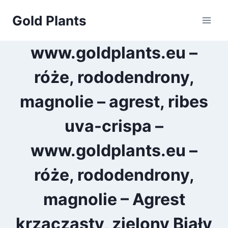
Przejdź
Gold Plants
do
treści
www.goldplants.eu –
róże, rododendrony,
magnolie – agrest, ribes
uva-crispa –
www.goldplants.eu –
róże, rododendrony,
magnolie – Agrest
krzaczasty, zielony Biały