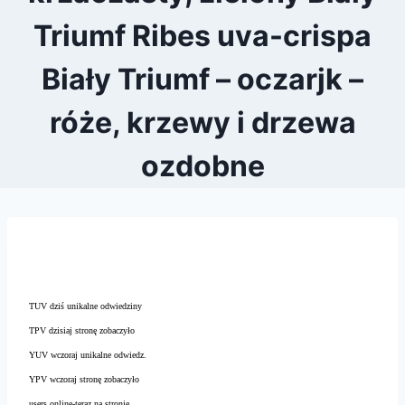
Triumf Ribes uva-crispa
Biały Triumf – oczarjk –
róże, krzewy i drzewa
ozdobne
TUV dziś unikalne odwiedziny
TPV dzisiaj stronę zobaczyło
YUV wczoraj unikalne odwiedz.
YPV wczoraj stronę zobaczyło
users online-teraz na stronie