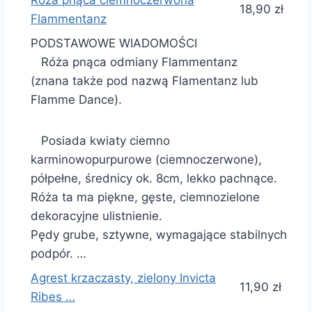
Róża pnąca ciemnoczerwona
18,90 zł
Flammentanz
PODSTAWOWE WIADOMOŚCI
Róża pnąca odmiany Flammentanz
(znana także pod nazwą Flamentanz lub
Flamme Dance).
Posiada kwiaty ciemno
karminowopurpurowe (ciemnoczerwone),
półpełne, średnicy ok. 8cm, lekko pachnące.
Róża ta ma piękne, gęste, ciemnozielone
dekoracyjne ulistnienie.
Pędy grube, sztywne, wymagające stabilnych
podpór. …
Agrest krzaczasty, zielony Invicta
11,90 zł
Ribes …