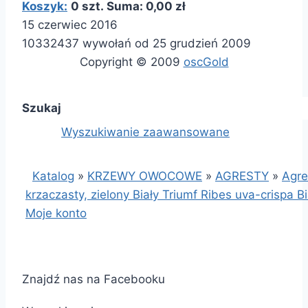
Koszyk:
0 szt. Suma: 0,00 zł
15 czerwiec 2016
10332437 wywołań od 25 grudzień 2009
Copyright © 2009
oscGold
Szukaj
Wyszukiwanie zaawansowane
Katalog
»
KRZEWY OWOCOWE
»
AGRESTY
»
Agre
krzaczasty, zielony Biały Triumf Ribes uva-crispa Bi
Moje konto
Znajdź nas na Facebooku