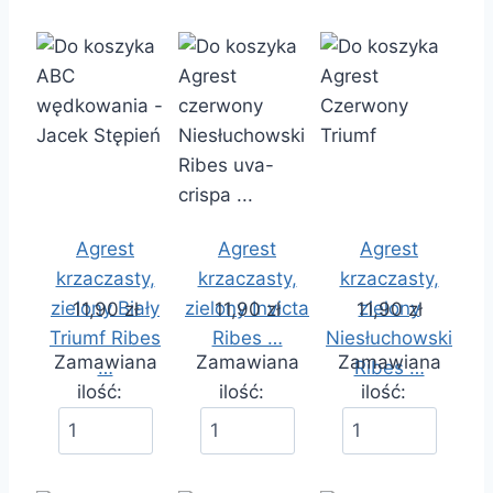
Agrest
Agrest
Agrest
krzaczasty,
krzaczasty,
krzaczasty,
zielony Biały
zielony Invicta
zielony
11,90 zł
11,90 zł
11,90 zł
Triumf Ribes
Ribes …
Niesłuchowski
Zamawiana
Zamawiana
Zamawiana
…
Ribes …
ilość:
ilość:
ilość: