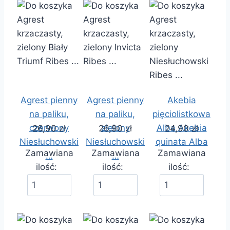
Agrest pienny
Agrest pienny
Akebia
na paliku,
na paliku,
pięciolistkowa
czerwony
zielony
Alba Akebia
26,90 zł
26,90 zł
24,90 zł
Niesłuchowski
Niesłuchowski
quinata Alba
Zamawiana
Zamawiana
Zamawiana
…
…
ilość:
ilość:
ilość: