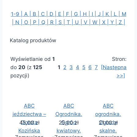
1-9 |
A |
B |
C |
D |
E |
F |
G |
H |
I |
J |
K |
L |
M
|
N |
O |
P |
Q |
R |
S |
T |
U |
V |
W |
X |
Y |
Z |
Katalog produktów
Wyświetlanie od
1
Stron:
do
20
(z
125
1
2
3
4
5
6
7
[Następna
pozycji)
>>]
ABC
ABC
ABC
jeździectwa –
Ogrodnika.
ogrodnika.
Dorota
Ogród
Ogrody
45,00 zł
25,00 zł
21,00 zł
Kozińska
kwiatowy.
skalne.