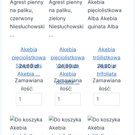
Akebia
Akebia
Akebia
pięciolistkowa
pięciolistkowa
trójlistkowa
Silver Bells
Variegata
Akebia
24,90 zł
24,90 zł
24,90 zł
Akebia …
Akebia
trifoliata
Zamawiana
Zamawiana
Zamawiana
quinata …
ilość:
ilość:
ilość: