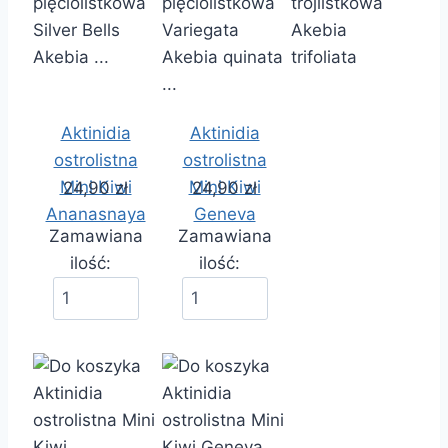
Aktinidia
Aktinidia
ostrolistna
ostrolistna
Mini Kiwi
Mini Kiwi
24,90 zł
24,90 zł
Ananasnaya
Geneva
Zamawiana
Zamawiana
ilość:
ilość: