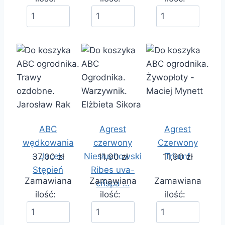
ABC
Agrest
Agrest
wędkowania
czerwony
Czerwony
– Jacek
Niesłuchowski
Triumf
37,00 zł
11,90 zł
11,90 zł
Stępień
Ribes uva-
Zamawiana
Zamawiana
Zamawiana
crispa …
ilość:
ilość:
ilość: