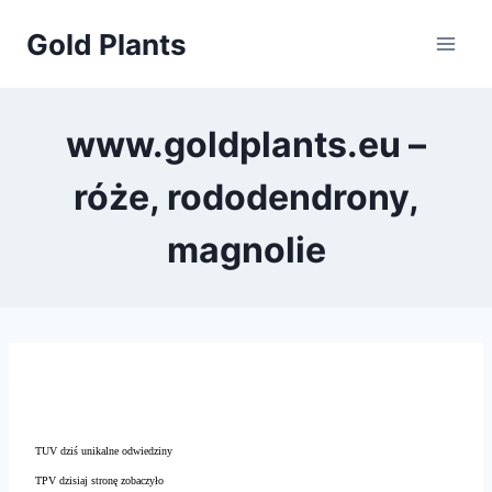
Przejdź
Gold Plants
do
treści
www.goldplants.eu –
róże, rododendrony,
magnolie
TUV dziś unikalne odwiedziny
TPV dzisiaj stronę zobaczyło