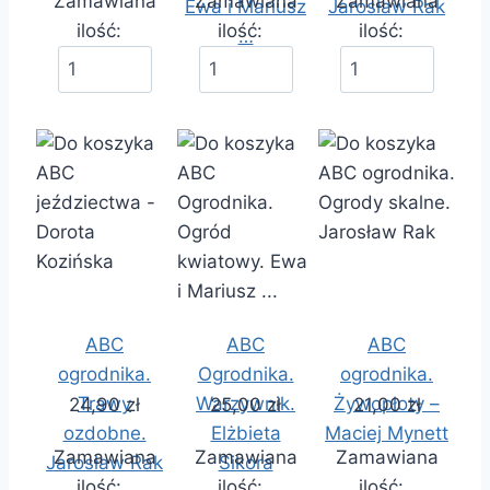
Zamawiana
Zamawiana
Zamawiana
Ewa i Mariusz
Jarosław Rak
ilość:
ilość:
ilość:
…
ABC
ABC
ABC
ogrodnika.
Ogrodnika.
ogrodnika.
Trawy
Warzywnik.
Żywopłoty –
24,90 zł
25,00 zł
21,00 zł
ozdobne.
Elżbieta
Maciej Mynett
Zamawiana
Zamawiana
Zamawiana
Jarosław Rak
Sikora
ilość:
ilość:
ilość: