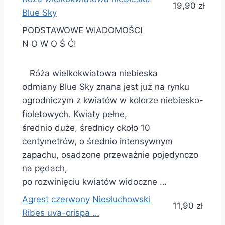
19,90 zł
Blue Sky
PODSTAWOWE WIADOMOŚCI
N O W O Ś Ć!
Róża wielkokwiatowa niebieska
odmiany Blue Sky znana jest już na rynku
ogrodniczym z kwiatów w kolorze niebiesko-
fioletowych. Kwiaty pełne,
średnio duże, średnicy około 10
centymetrów, o średnio intensywnym
zapachu, osadzone przeważnie pojedynczo
na pędach,
po rozwinięciu kwiatów widoczne …
Agrest czerwony Niesłuchowski
11,90 zł
Ribes uva-crispa …