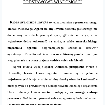
PODSTAWOWE WIADOMOŚCI
Ribes uva-crispa Invicta
to jedna z odmian
agrestu
, cenionego
krzewu owocowego.
Agrest zielony Invicta
polecany jest szczególnie
do uprawy w celach przemysłowych, głównie ze względu na
wyjątkowo dobrą odporność na mróz, a także amerykańskiego
mączniaka agrestu
, najgroźniejszego szkodnika krzewów
agrestowych. Ponadto, odmiana
urzeka obfitością plonów
i pod tym
względem
nie ma w zwyczaju zawodzić swoich właścicieli
.
Agrest Invicta wydaje
sporej wielkości, przepyszne owoce
o
złotożółtej barwie. Owoce agrestu uznawane są za
jedne z
najzdrowszych
! Kryją w sobie
solidną dawkę witamin i minerałów
niezbędnych do prawidłowego funkcjonowania ludzkiego organizmu.
Owoce odmiany Invicta
świetnie nadają się na różnego rodzaju
przetwory
. Goście poczęstowani nalewką agrestową będą zaskoczeni
jej
oryginalnym, rewelacyjnym smakiem
.