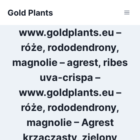
Przejdź
Gold Plants
do
treści
www.goldplants.eu –
róże, rododendrony,
magnolie – agrest, ribes
uva-crispa –
www.goldplants.eu –
róże, rododendrony,
magnolie – Agrest
krzaczasty, zielony