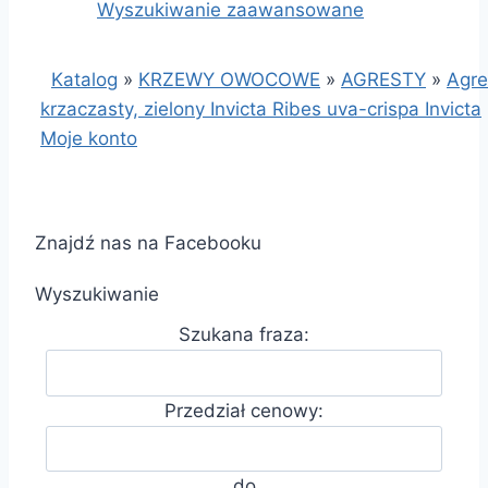
Wyszukiwanie zaawansowane
Katalog
»
KRZEWY OWOCOWE
»
AGRESTY
»
Agre
krzaczasty, zielony Invicta Ribes uva-crispa Invicta
Moje konto
Znajdź nas na Facebooku
Wyszukiwanie
Szukana fraza:
Przedział cenowy:
do