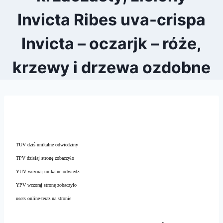
Invicta Ribes uva-crispa
Invicta – oczarjk – róże,
krzewy i drzewa ozdobne
TUV dziś unikalne odwiedziny
TPV dzisiaj stronę zobaczyło
YUV wczoraj unikalne odwiedz.
YPV wczoraj stronę zobaczyło
users online-teraz na stronie