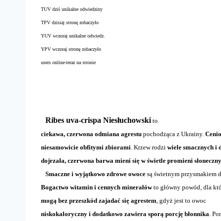
TUV dziś unikalne odwiedziny
TPV dzisiaj stronę zobaczyło
YUV wczoraj unikalne odwiedz.
YPV wczoraj stronę zobaczyło
users online-teraz na stronie
Ribes uva-crispa Niesłuchowski
to
ciekawa, czerwona odmiana agrestu
pochodząca z Ukrainy.
Cenio
niesamowicie obfitymi zbiorami
. Krzew rodzi
wiele smacznych i
dojrzała, czerwona barwa mieni się w świetle promieni słoneczny
Smaczne i wyjątkowo zdrowe owoce
są świetnym przysmakiem 
Bogactwo witamin i cennych minerałów
to główny powód, dla kt
mogą bez przeszkód zajadać się agrestem
, gdyż jest to owoc
niskokaloryczny i dodatkowo zawiera sporą porcję błonnika
. Po