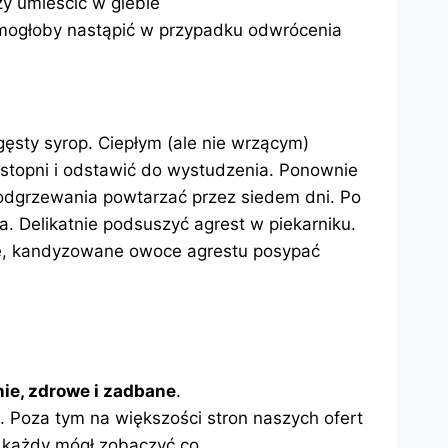
y umieścić w glebie
o mogłoby nastąpić w przypadku odwrócenia
sty syrop. Ciepłym (ale nie wrzącym)
stopni i odstawić do wystudzenia. Ponownie
odgrzewania powtarzać przez siedem dni. Po
a. Delikatnie podsuszyć agrest w
piekarniku.
he, kandyzowane owoce agrestu posypać
ie, zdrowe i zadbane
.
 Poza tym na większości stron naszych ofert
 każdy mógł zobaczyć co