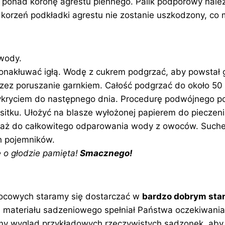
onad koronę agrestu piennego. Palik podporowy należ
u korzeń podkładki agrestu nie zostanie uszkodzony, c
 wody.
akłuwać igłą. Wodę z cukrem podgrzać, aby powstał gę
zez poruszanie garnkiem. Całość podgrzać do około 50 
zykryciem do następnego dnia. Procedurę podwójnego p
sitku. Ułożyć na blasze wyłożonej papierem do pieczeni
, aż do całkowitego odparowania wody z owoców. Suc
h pojemników.
 o głodzie pamięta!
Smacznego!
ocowych staramy się dostarczać w
bardzo dobrym stan
 materiału sadzeniowego spełniał Państwa oczekiwania.
amy wygląd przykładowych rzeczywistych sadzonek, aby