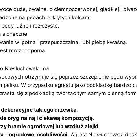
oce duże, owalne, o ciemnoczerwonej, gładkiej i błys
sadzone na pędach pokrytych kolcami.
pędy luźne i rozłożyste.
a słoneczne.
anie wilgotna i przepuszczalna, lubi glebę kwaśną.
 jest mrozoodporna.
o Niesłuchowski ma
ocowych otrzymuje się poprzez szczepienie pędu wybr
m paliku. W przypadku agrestu jako podkładkę bardzo czę
 zrasta się z podkładką tworząc tym samym pienną for
,
 dekoracyjne takiego drzewka
.
kle oryginalną i ciekawą kompozycję
.
zy bramie ogrodowej lub wzdłuż alejki
.
ra – ogrodowej osobliwości
. Agrest Niesłuchowski dosk