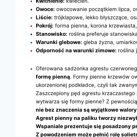
Kwitnienie:
kwiecień.
Owoce:
owocowanie początkiem lipca, ow
Liście:
trójklapowe, lekko błyszczące, o
Pokrój:
forma pienna, korona krzewiasta, 
Stanowisko:
roślina preferuje stanowisk
Warunki glebowe:
gleba żyzna, umiarkow
Odporność na warunki zimowe:
roślina
Oferowana sadzonka agrestu czerwoneg
formę pienną
. Formy pienne krzewów ow
ukorzenionej podkładce, czyli tak zwany
Zaszczepiony pęd agrestu krzaczastego
wytwarza się formy pienne? Z pewnością
nie bez znaczenia są wyjątkowe walory
Agrest pienny na paliku tworzy niezwy
Wspaniale prezentuje się posadzony pr
Z powodzeniem może pełnić rolę soliet