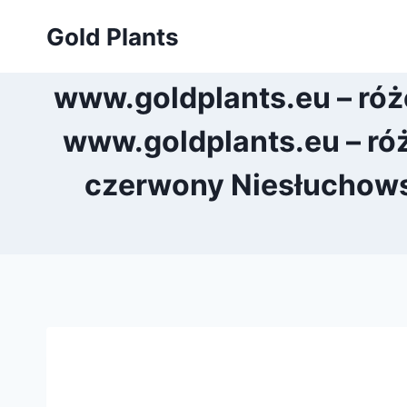
Przejdź
Gold Plants
do
treści
www.goldplants.eu – róże
www.goldplants.eu – róż
czerwony Niesłuchowsk