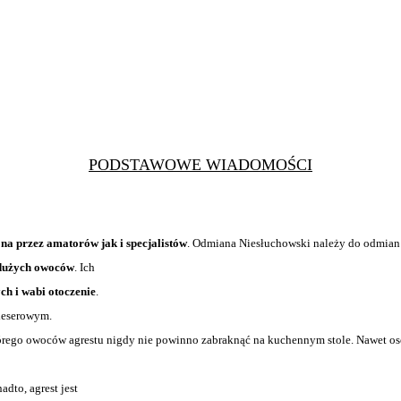
PODSTAWOWE WIADOMOŚCI
na przez amatorów jak i specjalistów
. Odmiana Niesłuchowski należy do odmian 
 dużych owoców
. Ich
ch i wabi otoczenie
.
deserowym.
órego owoców agrestu nigdy nie powinno zabraknąć na kuchennym stole. Nawet os
nadto, agrest jest