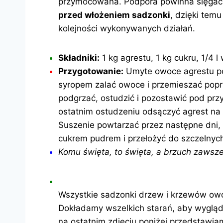
przymocowana. Podpora powinna sięgać p
przed włożeniem sadzonki
, dzięki tem
kolejności wykonywanych działań.
Składniki:
1 kg agrestu, 1 kg cukru, 1/4 l
Przygotowanie:
Umyte owoce agrestu pon
syropem zalać owoce i przemieszać popr
podgrzać, ostudzić i pozostawić pod pr
ostatnim ostudzeniu odsączyć agrest na 
Suszenie powtarzać przez następne dni
cukrem pudrem i przełożyć do szczelnyc
Komu święta, to święta, a brzuch zawsze
Wszystkie sadzonki drzew i krzewów ow
Dokładamy wszelkich starań, aby wygląd
na ostatnim zdjęciu poniżej przedstawi