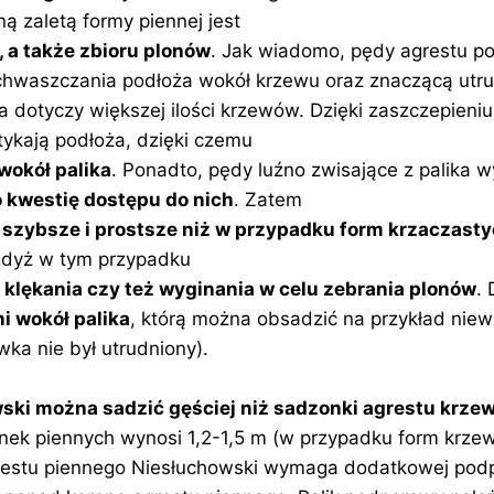
ą zaletą formy piennej jest
, a także zbioru plonów
. Jak wiadomo, pędy agrestu po
hwaszczania podłoża wokół krzewu oraz znaczącą utru
 dotyczy większej ilości krzewów. Dzięki zaszczepieniu
tykają podłoża, dzięki czemu
wokół palika
. Ponadto, pędy luźno zwisające z palika w
 o kwestię dostępu do nich
. Zatem
 szybsze i prostsze niż w przypadku form krzaczast
 gdyż w tym przypadku
, klękania czy też wyginania w celu zebrania plonów
. 
i wokół palika
, którą można obsadzić na przykład niewi
ka nie był utrudniony).
i można sadzić gęściej niż sadzonki agrestu krzewia
nek piennych wynosi 1,2-1,5 m (w przypadku form krzewia
estu piennego Niesłuchowski wymaga dodatkowej podpor