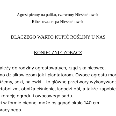
Agrest pienny na paliku, czerwony Niesłuchowski
Ribes uva-crispa Niesłuchowski
DLACZEGO WARTO KUPIĆ ROŚLINY U NAS
KONIECZNIE ZOBACZ
należy do rodziny agrestowatych, rząd skalnicowce.
o działkowiczom jak i plantatorom. Owoce agrestu mo
 Dżemy, soki, nalewki – to główne przetwory wykonywan
etabolizm, obniża ciśnienie, łagodzi ból, a także zap
ekorację ogrodu i owocowego sadu.
i w formie piennej może osiągnąć około 140 cm.
racyjnego.