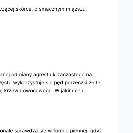
zczącej skórce, o smacznym miąższu.
anej odmiany agrestu krzaczastego na
sto wykorzystuje się pęd porzeczki złotej.
mę krzewu owocowego. W jakim celu
onale sprawdza się w formie piennej, gdyż