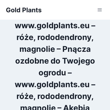
Przejdź
Gold Plants
do
treści
www.goldplants.eu –
róże, rododendrony,
magnolie – Pnącza
ozdobne do Twojego
ogrodu –
www.goldplants.eu –
róże, rododendrony,
magnolie – Akebia