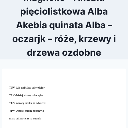
pięciolistkowa Alba
Akebia quinata Alba –
oczarjk – róże, krzewy i
drzewa ozdobne
TUV dziś unikalne odwiedziny
TPV dzisiaj stronę zobaczyło
YUV wczoraj unikalne odwiedz.
YPV wczoraj stronę zobaczyło
users online-teraz na stronie