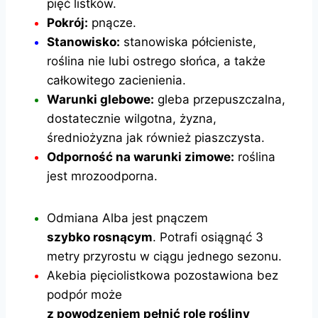
pięć listków.
Pokrój:
pnącze.
Stanowisko:
stanowiska półcieniste,
roślina nie lubi ostrego słońca, a
także
całkowitego zacienienia.
Warunki glebowe:
gleba przepuszczalna,
dostatecznie wilgotna, żyzna,
średniożyzna jak również piaszczysta.
Odporność na warunki zimowe:
roślina
jest mrozoodporna.
Odmiana Alba jest pnączem
szybko rosnącym
. Potrafi osiągnąć 3
metry przyrostu w ciągu jednego sezonu.
Akebia pięciolistkowa pozostawiona bez
podpór może
z powodzeniem pełnić rolę rośliny