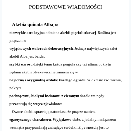
PODSTAWOWE WIADOMOŚCI
Akebia quinata Alba
, to
niezwykle atrakcyjna
odmiana
akebii pięciolistkowej
. Roślina jest
pnączem o
wyjątkowych walorach dekoracyjnych
. Jedną z największych zalet
akebii Alba jest bardzo
szybki wzrost
, dzięki temu każda pergola czy też altana pokryta
pędami akebii błyskawicznie zamieni się w
bajeczną i oryginalną ozdobę każdego ogrodu
. W okresie kwitnienia,
pokryte
pachnącymi, białymi kwiatami z ciemnym środkiem
pędy
prezentują się wręcz zjawiskowo
.
Owoce akebii sprawiają natomiast, że pnącze nabiera
egzotycznego charakteru
.
Wyjątkowo duże
, z jadalnym miąższem
wewnątrz przypominają zwisające serdelki. Z pewnością jest to