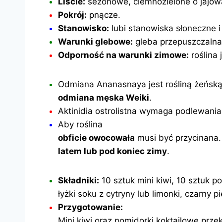
Liście:
sezonowe, ciemnozielone o jajowa
Pokrój:
pnącze.
Stanowisko:
lubi stanowiska słoneczne i 
Warunki glebowe:
gleba przepuszczalna,
Odporność na warunki zimowe:
roślina
Odmiana Ananasnaya jest rośliną żeńską,
odmiana męska Weiki
.
Aktinidia ostrolistna wymaga podlewania
Aby roślina
obficie owocowała
musi być przycinana. 
latem lub pod koniec zimy
.
Składniki:
10 sztuk mini kiwi, 10 sztuk po
łyżki soku z cytryny lub limonki, czarny p
Przygotowanie:
Mini kiwi oraz pomidorki koktajlowe prze