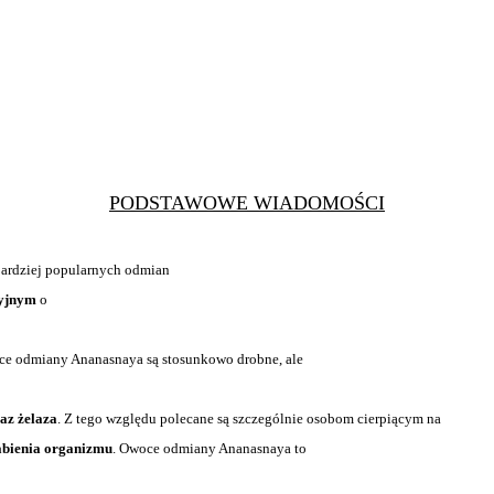
PODSTAWOWE WIADOMOŚCI
jbardziej popularnych odmian
cyjnym
o
oce odmiany Ananasnaya są stosunkowo drobne, ale
az żelaza
. Z tego względu polecane są szczególnie osobom cierpiącym na
łabienia organizmu
. Owoce odmiany Ananasnaya to