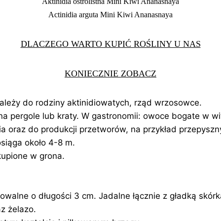
Aktinidia ostrolistna Mini Kiwi Ananasnaya
Actinidia arguta Mini Kiwi Ananasnaya
DLACZEGO WARTO KUPIĆ ROŚLINY U NAS
KONIECZNIE ZOBACZ
należy do rodziny aktinidiowatych, rząd wrzosowce.
 na pergole lub kraty. W gastronomii: owoce bogate w 
ia oraz do produkcji przetworów, na przykład przepysz
siąga około 4-8 m.
kupione w grona.
owalne o długości 3 cm. Jadalne łącznie z gładką skór
z żelazo.