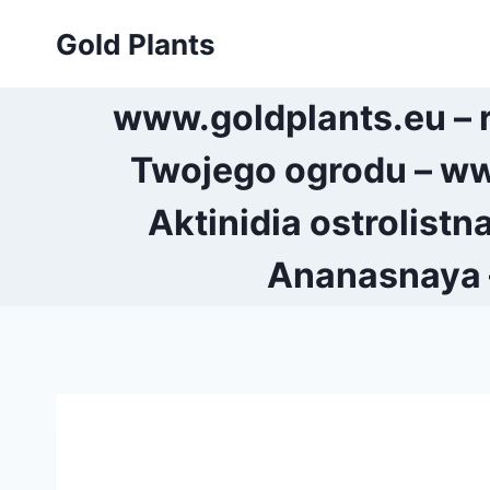
Przejdź
Gold Plants
do
treści
www.goldplants.eu – 
Twojego ogrodu – ww
Aktinidia ostrolistn
Ananasnaya –