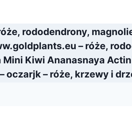
róże, rododendrony, magnoli
w.goldplants.eu – róże, rodo
a Mini Kiwi Ananasnaya Actin
 oczarjk – róże, krzewy i d