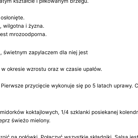
tym kształcie i piłkowanym brzegu.
osłonięte.
 wilgotna i żyzna.
 jest mrozoodporna.
 świetnym zapylaczem dla niej jest
 w okresie wzrostu oraz w czasie upałów.
Pierwsze przycięcie wykonuje się po 5 latach uprawy. 
midorków koktajlowych, 1/4 szklanki posiekanej kolendry,
ieprz świeżo mielony.
kroić na połówki. Połączyć wszystkie składniki. Salsa j