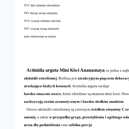
TUV dziś unikalne odwiedziny
TPV dzisiaj stronę zobaczyło
YUV wczoraj unikalne odwiedz.
YPV wczoraj stronę zobaczyło
users online-teraz na stronie
Actinidia arguta Mini Kiwi Ananasnaya
, to jedna z na
aktinidii ostrolistnej
. Roślina jest
atrakcyjnym pnączem dekora
urzekająco białych kwiatach
. Actinidia arguta wydaje
bardzo smaczne owoce
, które określane są mianem mini kiwi. Ow
zachwycają swoim aromatycznym i bardzo słodkim smakiem
.
Owoce aktinidii ostrolistnej są cenionym
źródłem witaminy C or
anemię
, a także
w przypadku grypy, przeziębienia i ogólnego os
uczta dla podniebienia
oraz
solidna porcja